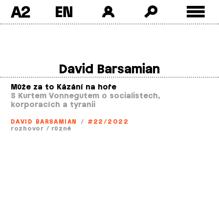
A2
Skip
to
content
David Barsamian
Může za to Kázání na hoře
S Kurtem Vonnegutem o socialistech,
korporacích a tyranii
DAVID BARSAMIAN
/
#22/2022
rozhovor
/
různé