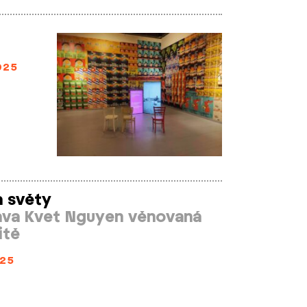
025
 světy
tava Kvet Nguyen věnovaná
itě
25