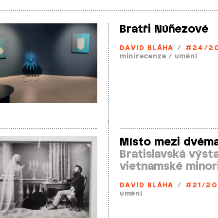
Bratři Núñezové
DAVID BLÁHA
/
#24/2
minirecenze
/
umění
Místo mezi dvěma
Bratislavská výs
vietnamské minor
DAVID BLÁHA
/
#21/20
umění