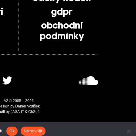
i
gdpr
obchodní
podmínky
A2 © 2005 – 2026
esign by Daniel Vojtíšek
uilt by JASA-IT & ChSoft
k.
Ok
Nepovolit