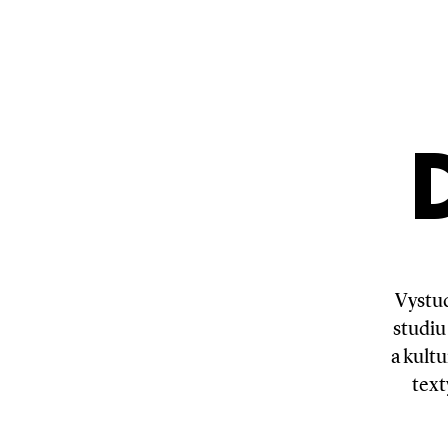
Vystud
studiu
a kultu
text