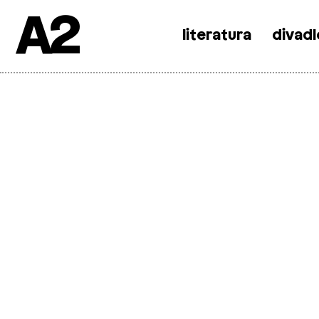
A2
literatura
divadl
Skip
to
content