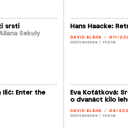
i srsti
Hans Haacke: Ret
Allana Sekuly
DAVID BLÁHA
/
#11/20
minirecenze
/
různé
Ilič: Enter the
Eva Koťátková: Sr
o dvanáct kilo leh
DAVID BLÁHA
/
#8/20
minirecenze
/
různé