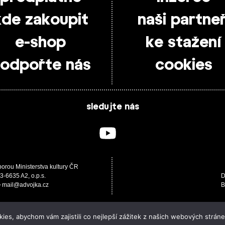
kde zakoupit
naši partneř
e-shop
ke stažení
odpořte nás
cookies
sledujte nás
porou Ministerstva kultury ČR
3-6635 A2, o.p.s.
D
 • mail@advojka.cz
B
es, abychom vám zajistili co nejlepší zážitek z našich webových stráne