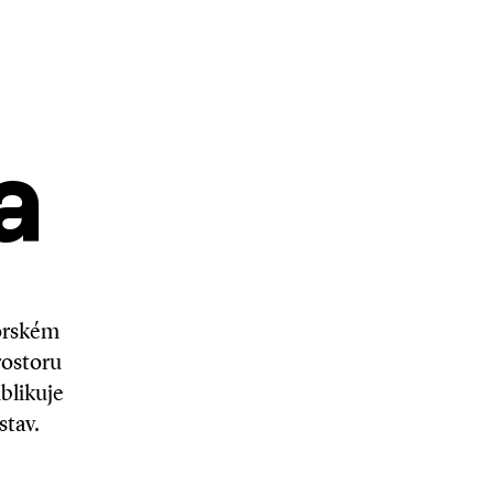
a
torském
rostoru
ublikuje
stav.