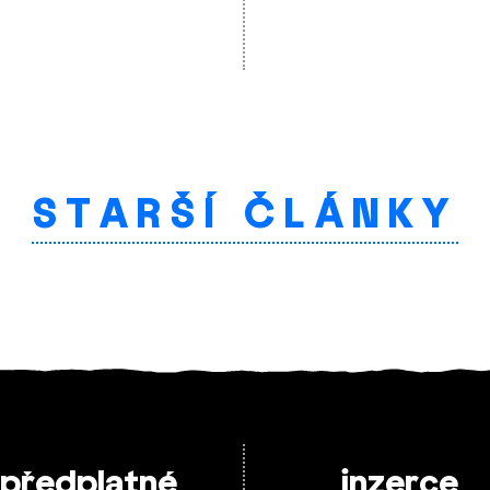
STARŠÍ ČLÁNKY
předplatné
inzerce