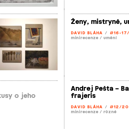
Ženy, mistryně, 
DAVID BLÁHA
/
#16-17
minirecenze
/
umění
Andrej Pešta – B
usy o jeho
frajeris
DAVID BLÁHA
/
#12/20
minirecenze
/
různé