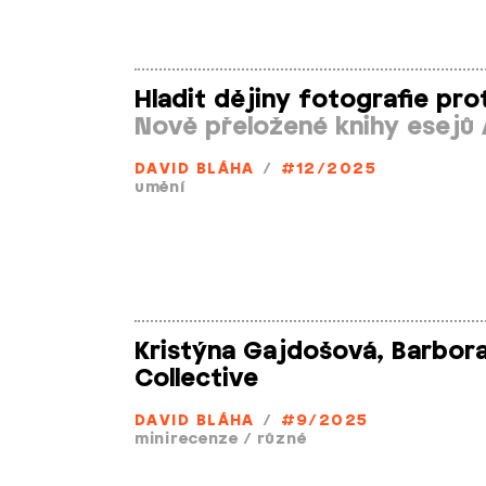
Hladit dějiny fotografie prot
Nově přeložené knihy esejů 
DAVID BLÁHA
/
#12/2025
umění
Kristýna Gajdošová, Barbora 
Collective
DAVID BLÁHA
/
#9/2025
minirecenze
/
různé