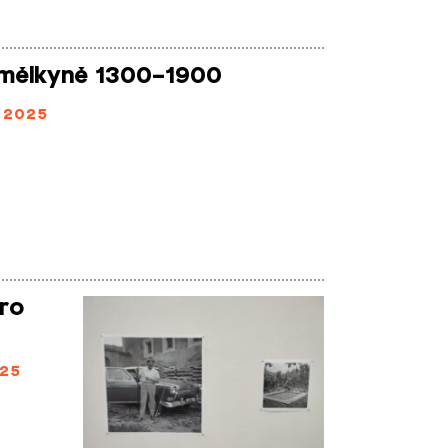
umělkyně 1300–1900
/2025
aro
25