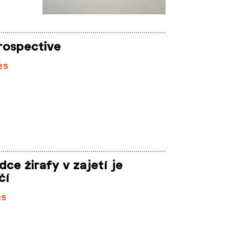
rospective
25
dce žirafy v zajetí je
čí
25