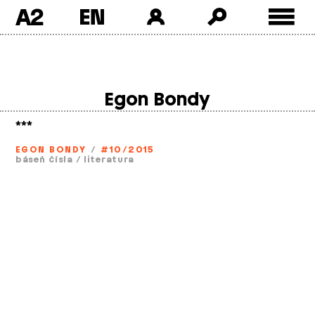
A2
Skip
to
content
Egon Bondy
***
EGON BONDY
/
#10/2015
báseň čísla
/
literatura