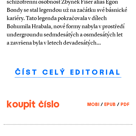
schizofrenní osobnost Zbyněk Fišer alias Egon
Bondy se stal legendou už na začátku své básnické
kariéry. Tato legenda pokračovala v dílech
Bohumila Hrabala, nové formy nabyla v prostředí
undergroundu sedmdesátých a osmdesátých let
a završena byla v letech devadesátých…
ČÍST CELÝ EDITORIAL
koupit číslo
MOBI
/
EPUB
/
PDF