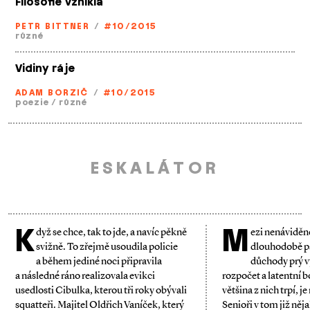
Filosofie vznikla
PETR BITTNER
/
#10/2015
různé
Vidiny ráje
ADAM BORZIČ
/
#10/2015
poezie
/
různé
ESKALÁTOR
K
M
dyž se chce, tak to jde, a navíc pěkně
ezi nenáviděn
svižně. To zřejmě usoudila policie
dlouhodobě pat
a během jediné noci připravila
důchody prý vy
a následné ráno realizovala evikci
rozpočet a latentní 
usedlosti Cibulka, kterou tři roky obývali
většina z nich trpí, je
squatteři. Majitel Oldřich Vaníček, který
Senioři v tom již něj