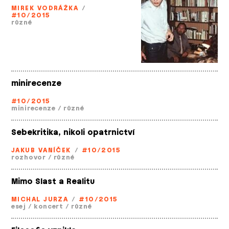
MIREK VODRÁŽKA
/
#10/2015
různé
minirecenze
#10/2015
minirecenze
/
různé
Sebekritika, nikoli opatrnictví
JAKUB VANÍČEK
/
#10/2015
rozhovor
/
různé
Mimo Slast a Realitu
MICHAL JURZA
/
#10/2015
esej
/
koncert
/
různé