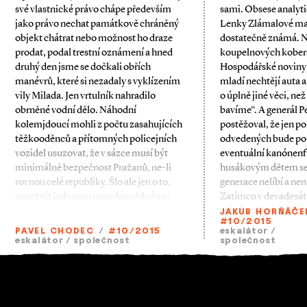
své vlastnické právo chápe především
sami. Obsese analyt
jako právo nechat památkově chráněný
Lenky Zlámalové m
objekt chátrat nebo možnost ho draze
dostatečně známá. N
prodat, podal trestní oznámení a hned
koupelnových kobere
druhý den jsme se dočkali obřích
Hospodářské noviny 
manévrů, které si nezadaly s vyklízením
mladí nechtějí auta a
vily Milada. Jen vrtulník nahradilo
o úplně jiné věci, než
obrněné vodní dělo. Náhodní
bavíme“. A generál Pet
kolemjdoucí mohli z počtu zasahujících
postěžoval, že jen p
těžkooděnců a přítomných policejních
odvedených bude pou
vozidel usuzovat, že v sázce musí být
eventuální kanónenf
minimálně bezpečnost Pražanů, ne-­li
husákovým dětem se 
rovnou celé republiky. Šlo ale jen o to,
generace nelíbí a nen
umožnit jednomu nezodpovědnému
Zatímco v devadesátý
mladí snili o budován
JAKUB HORŇÁČE
#10/2015
PAVEL CHODEC
/
#10/2015
eskalátor
/
eskalátor
/
společnost
společnost