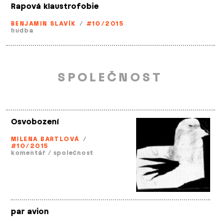
Rapová klaustrofobie
BENJAMIN SLAVÍK
/
#10/2015
hudba
SPOLEČNOST
Osvobození
MILENA BARTLOVÁ
/
#10/2015
komentář
/
společnost
par avion