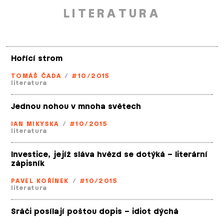
LITERATURA
Hořící strom
TOMÁŠ ČADA
/
#10/2015
literatura
Jednou nohou v mnoha světech
IAN MIKYSKA
/
#10/2015
literatura
Investice, jejíž sláva hvězd se dotýká – literární
zápisník
PAVEL KOŘÍNEK
/
#10/2015
literatura
Sráči posílají poštou dopis – idiot dýchá