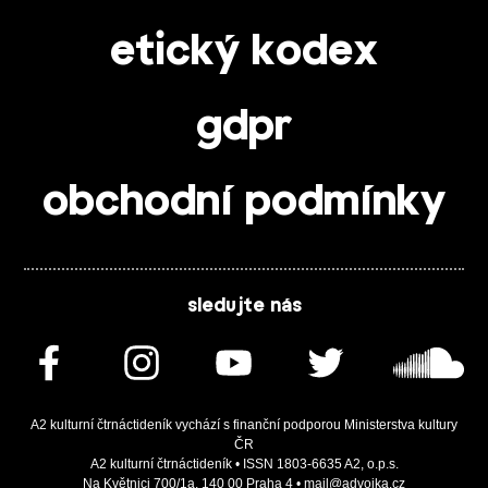
etický kodex
gdpr
obchodní podmínky
sledujte nás
A2 kulturní čtrnáctideník vychází s finanční podporou Ministerstva kultury
ČR
A2 kulturní čtrnáctideník • ISSN 1803-6635 A2, o.p.s.
Na Květnici 700/1a, 140 00 Praha 4 • mail@advojka.cz