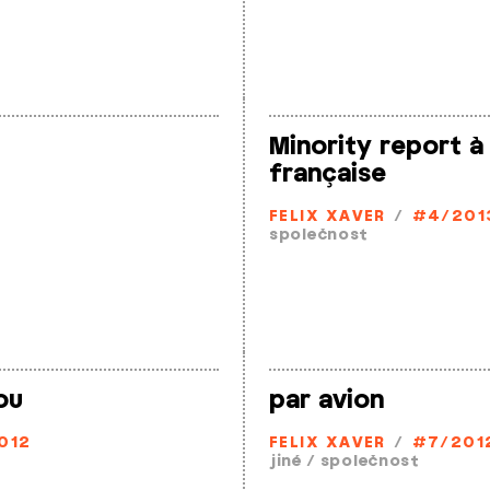
Minority report à 
française
FELIX XAVER
/
#4/201
společnost
ou
par avion
012
FELIX XAVER
/
#7/201
jiné
/
společnost