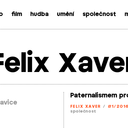
o
film
hudba
umění
společnost
m
Felix Xave
Paternalismem pro
ravice
FELIX XAVER
/
#1/201
společnost