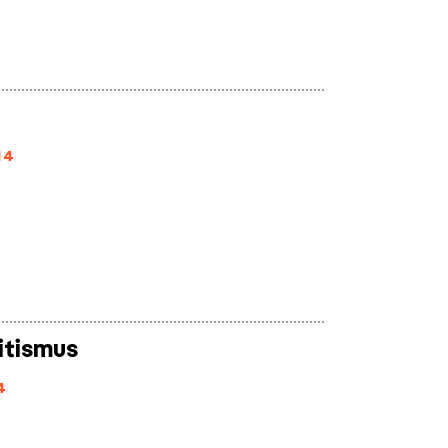
14
itismus
4