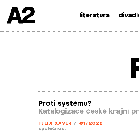
A2
literatura
divadl
Skip
to
content
Proti systému?
Katalogizace české krajní p
FELIX XAVER
/
#1/2022
společnost