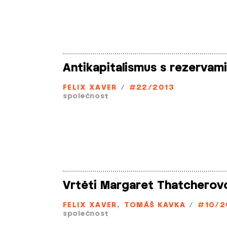
Antikapitalismus s rezervami
FELIX XAVER
/
#22/2013
společnost
Vrtěti Margaret Thatcherov
FELIX XAVER
,
TOMÁŠ KAVKA
/
#10/2
společnost