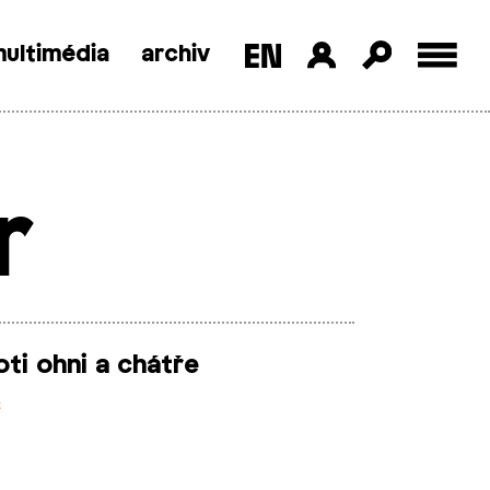
ultimédia
archiv
r
ti ohni a chátře
6