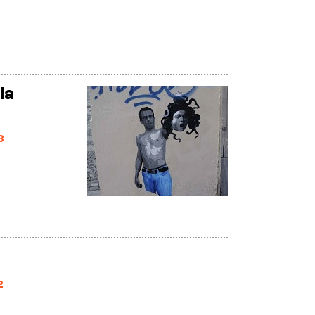
la
3
2