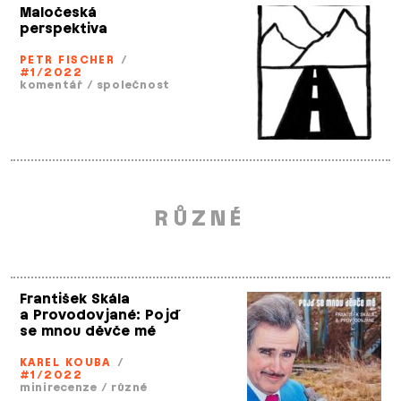
Maločeská
perspektiva
PETR FISCHER
/
#1/2022
komentář
/
společnost
RŮZNÉ
František Skála
a Provodovjané: Pojď
se mnou děvče mé
KAREL KOUBA
/
#1/2022
minirecenze
/
různé