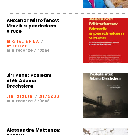
Alexandr Mitrofanov:
Mrazík s pendrekem
v ruce
MICHAL ŠPÍNA
/
#1/2022
minirecenze
/
různé
Jiří Pehe: Poslední
útěk Adama
Drechslera
JIŘÍ ZIZLER
/
#1/2022
minirecenze
/
různé
Alessandra Mattanza: