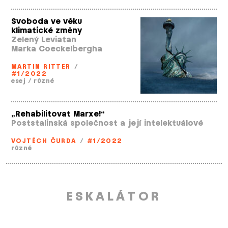
Svoboda ve věku
klimatické změny
Zelený Leviatan
Marka Coeckelbergha
MARTIN RITTER
/
#1/2022
esej
/
různé
„Rehabilitovat Marxe!“
Poststalinská společnost a její intelektuálové
VOJTĚCH ČURDA
/
#1/2022
různé
ESKALÁTOR