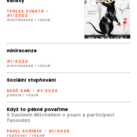
Banksy
TEREZA ZUBATÁ
/
#1/2022
minirecenze
/
různé
minirecenze
#1/2022
minirecenze
/
různé
Sociální stupňování
SRÁČ SAM
/
#1/2022
poezie
/
různé
Když to pěkně povaříme
S Davidem Mitchellem o psaní a participaci
fanoušků
PAVEL KOŘÍNEK
/
#1/2022
rozhovor
/
různé