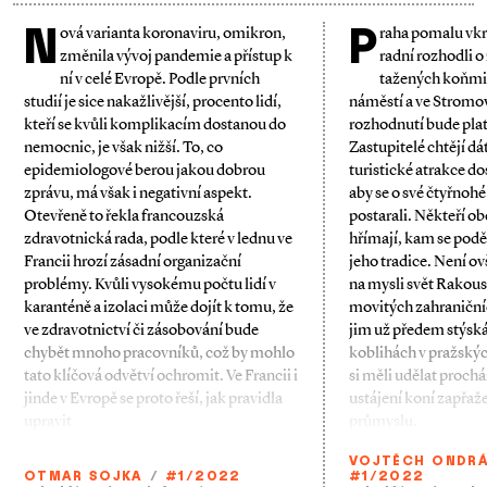
N
P
ová varianta koronaviru, omikron,
raha pomalu vkro
změnila vývoj pandemie a přístup k
radní rozhodli o
ní v celé Evropě. Podle prvních
tažených koňmi
studií je sice nakažlivější, procento lidí,
náměstí a ve Stromov
kteří se kvůli komplikacím dostanou do
rozhodnutí bude plat
nemocnic, je však nižší. To, co
Zastupitelé chtějí d
epidemiologové berou jakou dobrou
turistické atrakce d
zprávu, má však i negativní aspekt.
aby se o své čtyřnohé
Otevřeně to řekla francouzská
postarali. Někteří o
zdravotnická rada, podle které v lednu ve
hřímají, kam se poděl
Francii hrozí zásadní organizační
jeho tradice. Není o
problémy. Kvůli vysokému počtu lidí v
na mysli svět Rakou
karanténě a izolaci může dojít k tomu, že
movitých zahraničníc
ve zdravotnictví či zásobování bude
jim už předem stýsk
chybět mnoho pracovníků, což by mohlo
koblihách v pražskýc
tato klíčová odvětví ochromit. Ve Francii i
si měli udělat proch
jinde v Evropě se proto řeší, jak pravidla
ustájení koní zapřaž
upravit
průmyslu.
VOJTĚCH ONDR
OTMAR SOJKA
/
#1/2022
#1/2022