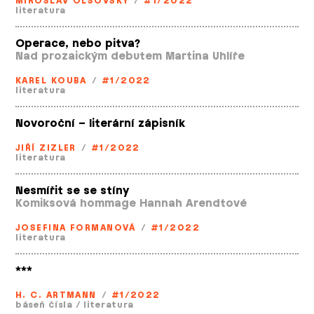
MIROSLAV OLŠOVSKÝ
/
#1/2022
literatura
Operace, nebo pitva?
Nad prozaickým debutem Martina Uhlíře
KAREL KOUBA
/
#1/2022
literatura
Novoroční – literární zápisník
JIŘÍ ZIZLER
/
#1/2022
literatura
Nesmířit se se stíny
Komiksová hommage Hannah Arendtové
JOSEFINA FORMANOVÁ
/
#1/2022
literatura
***
H. C. ARTMANN
/
#1/2022
báseň čísla
/
literatura