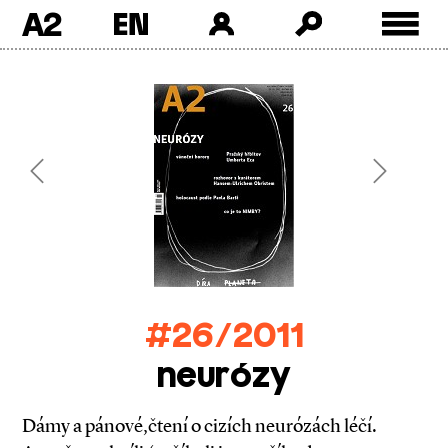
A2
Skip
to
content
Previous
Next
#26/2011
neurózy
Dámy a pánové,čtení o cizích neurózách léčí.