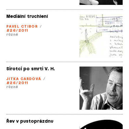
Mediální truchlení
PAVEL CTIBOR
/
#26/2011
různé
Sirotci po smrti V. H.
JITKA CARDOVÁ
/
#26/2011
různé
Řev v pustoprázdnu