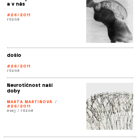
a v nás
#26/2011
různé
došlo
#26/2011
různé
Neurotičnost naší
doby
MARTA MARTINOVÁ
/
#26/2011
esej
/
různé