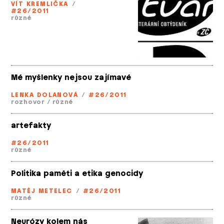
VÍT KREMLIČKA
/
#26/2011
různé
Mé myšlenky nejsou zajímavé
LENKA DOLANOVÁ
/
#26/2011
rozhovor
/
různé
artefakty
#26/2011
různé
Politika paměti a etika genocidy
MATĚJ METELEC
/
#26/2011
různé
Neurózy kolem nás