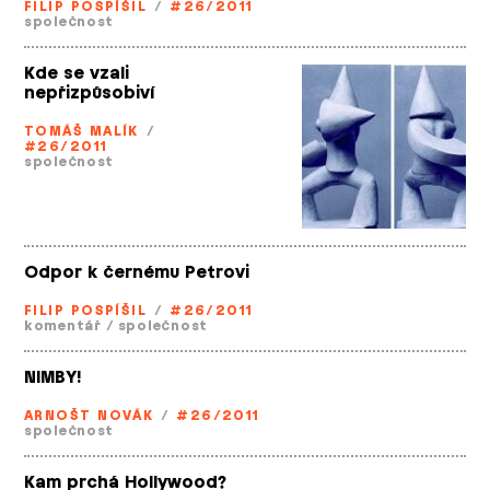
FILIP POSPÍŠIL
/
#26/2011
společnost
Kde se vzali
nepřizpůsobiví
TOMÁŠ MALÍK
/
#26/2011
společnost
Odpor k černému Petrovi
FILIP POSPÍŠIL
/
#26/2011
komentář
/
společnost
NIMBY!
ARNOŠT NOVÁK
/
#26/2011
společnost
Kam prchá Hollywood?