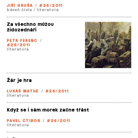
JIŘÍ GRUŠA
/
#26/2011
báseň čísla
/
literatura
Za všechno můžou
židozednáři
PETR FERENC
/
#26/2011
literatura
Žár je hra
LUKÁŠ MATHÉ
/
#26/2011
literatura
Když se i sám morek začne třást
PAVEL CTIBOR
/
#26/2011
literatura