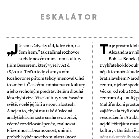
ESKALÁTOR
„J
T
á jsem vždycky rád, když vím, na
o je prosím klo
čem jsem," tak začínal rozhovor
Alexandra a v ně
s tehdy novým ministrem kultury
Bob… a Bobek. J
Jiřím Besserem, který vyšel v A2 č.
z vyhřátého klobouk
18/2010. Teď to tedy ví a my s ním.
nějak to možná bude 
Rozhovor se přitom tehdy jmenoval Chci
bratislavském Náro
to změnit. Českému ministerstvu kultury
centru, v jehož spodn
a jeho vrcholným představitelům dlouhá
Véčku, od roku 2004
léta chybí vize. Vize kultury v současném
centrum A4 – nultý pr
světě, v celé její šíři a v souvislostech.
Multifunkční prostor
A nejen to, chybí mu také důsledná
zajišťovala čtyři obč
analytická činnost a snaha svou práci,
se sdružením Atrakt A
včetně rozdělování peněz, evaluovat.
nejdůležitějším mí
Přízemnost a bezmocnost, s nimiž
kultury v Bratislavě 
proběhl výběr nového ministra (nové
něm uskutečnily sto