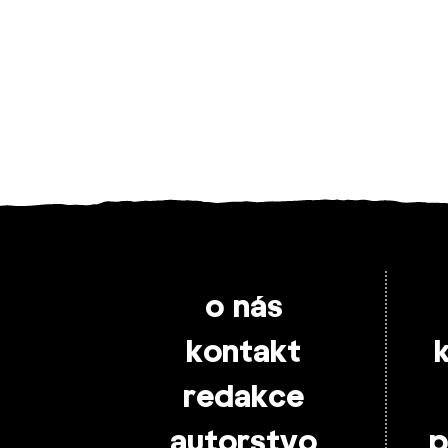
o nás
kontakt
redakce
autorstvo
p