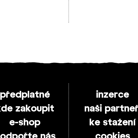
předplatné
inzerce
kde zakoupit
naši partneř
e-shop
ke stažení
odpořte nás
cookies