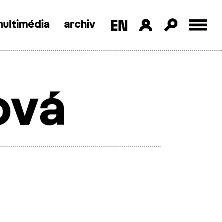
ultimédia
archiv
ová