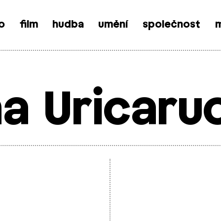
o
film
hudba
umění
společnost
m
na Uricaru