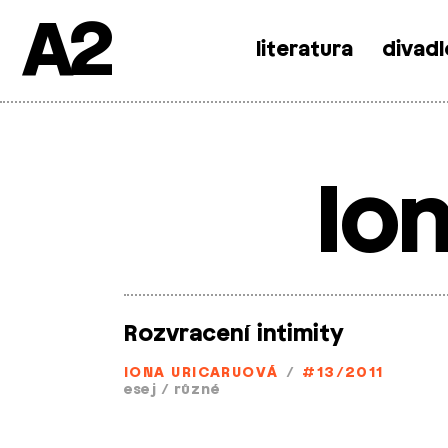
A2
literatura
divadl
Skip
to
content
Io
Rozvracení intimity
IONA URICARUOVÁ
/
#13/2011
esej
/
různé