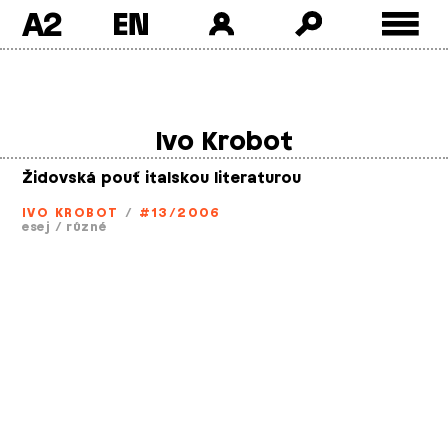
A2
Skip
to
content
Ivo Krobot
Židovská pouť italskou literaturou
IVO KROBOT
/
#13/2006
esej
/
různé