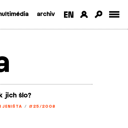
ultimédia
archiv
a
ik jich šlo?
N JENIŠTA
/
#25/2008