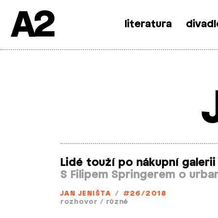
A2
literatura
divadl
Skip
to
content
Lidé touží po nákupní galerii
S Filipem Springerem o urba
JAN JENIŠTA
/
#26/2018
rozhovor
/
různé