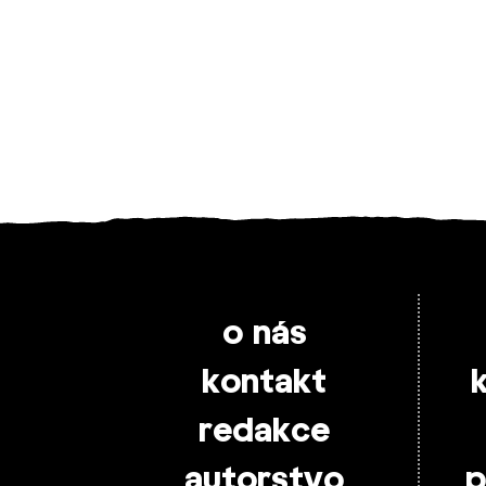
o nás
kontakt
redakce
autorstvo
p