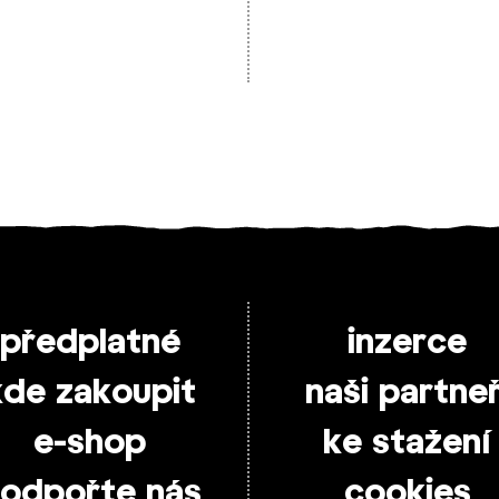
předplatné
inzerce
kde zakoupit
naši partneř
e-shop
ke stažení
odpořte nás
cookies