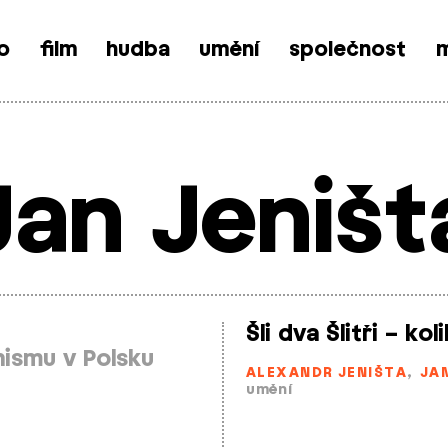
o
film
hudba
umění
společnost
m
Jan Jeništ
Šli dva Šlitři – kol
nismu v Polsku
ALEXANDR JENIŠTA
,
JA
umění