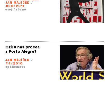
JAN MÁJÍČEK
/
#20/2011
esej
/
různé
Ožil u nás proces
z Porto Alegre?
JAN MÁJÍČEK
/
#4/2010
společnost