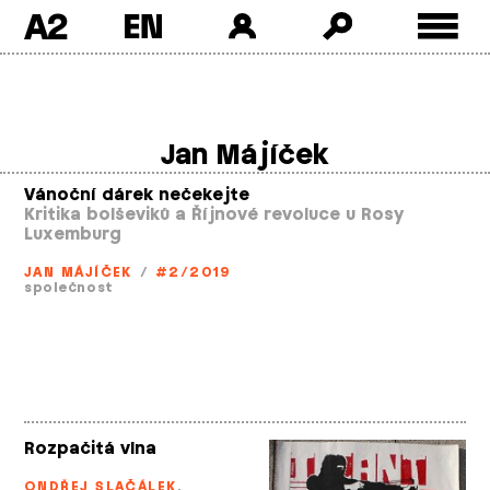
A2
Skip
to
content
Jan Májíček
Vánoční dárek nečekejte
Kritika bolševiků a Říjnové revoluce u Rosy
Luxemburg
JAN MÁJÍČEK
/
#2/2019
společnost
Rozpačitá vlna
ONDŘEJ SLAČÁLEK
,