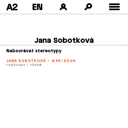
A2
Skip
to
content
Jana Sobotková
Nabourávat stereotypy
JANA SOBOTKOVÁ
/
#45/2006
rozhovor
/
různé