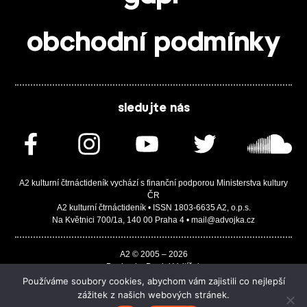
obchodní podmínky
sledujte nás
A2 kulturní čtrnáctideník vychází s finanční podporou Ministerstva kultury
ČR
A2 kulturní čtrnáctideník • ISSN 1803-6635 A2, o.p.s.
Na Květnici 700/1a, 140 00 Praha 4 • mail@advojka.cz
A2 © 2005 – 2026
Design by Daniel Vojtíšek
Built by JASA-IT & ChSoft
Používáme soubory cookies, abychom vám zajistili co nejlepší
zážitek z našich webových stránek.