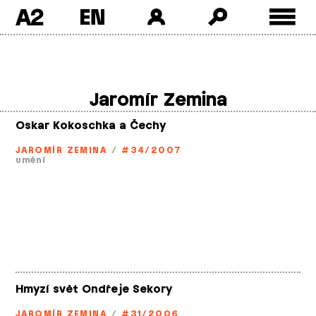
A2
Skip
to
content
Jaromír Zemina
Oskar Kokoschka a Čechy
JAROMÍR ZEMINA
/
#34/2007
umění
Hmyzí svět Ondřeje Sekory
JAROMÍR ZEMINA
/
#31/2006