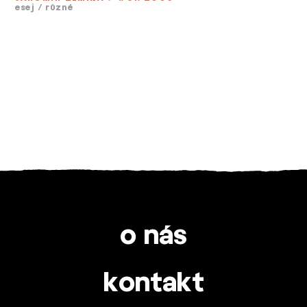
esej
/
různé
o nás
kontakt