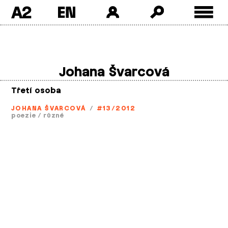
A2
Skip
to
content
Johana Švarcová
Třetí osoba
JOHANA ŠVARCOVÁ
/
#13/2012
poezie
/
různé