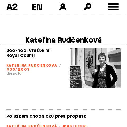
A2
Skip
to
content
Kateřina Rudčenková
Boo-hoo! Vraťte mi
Royal Court!
KATEŘINA RUDČENKOVÁ
/
#35/2007
divadlo
Po úzkém chodníčku přes propast
KATEŘINA RUDČENKOVÁ
/
#46/2006