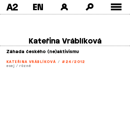
A2
Skip
to
content
Kateřina Vráblíková
Záhada českého (ne)aktivismu
KATEŘINA VRÁBLÍKOVÁ
/
#24/2012
esej
/
různé