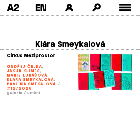
A2
Skip
to
content
Klára Smeykalová
Cirkus Meziprostor
ONDŘEJ ČEJKA
,
JAKUB KLIMEŠ
,
MARIE LUKÁŠOVÁ
,
KLÁRA SMEYKALOVÁ
,
PAVLÍNA SMÉKALOVÁ
/
#12/2026
galerie
/
umění