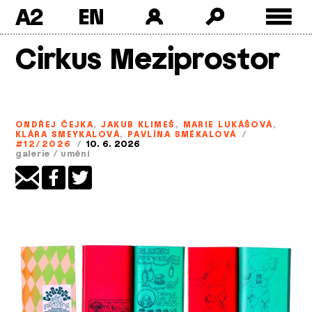
A2
Skip
Cirkus Meziprostor
to
content
ONDŘEJ ČEJKA
,
JAKUB KLIMEŠ
,
MARIE LUKÁŠOVÁ
,
KLÁRA SMEYKALOVÁ
,
PAVLÍNA SMÉKALOVÁ
/
#12/2026
/
10. 6. 2026
galerie
/
umění