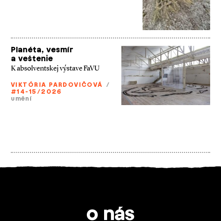
Planéta, vesmír
a veštenie
K absolventskej výstave FaVU
VIKTÓRIA PARDOVIČOVÁ
/
#14-15/2026
umění
o nás