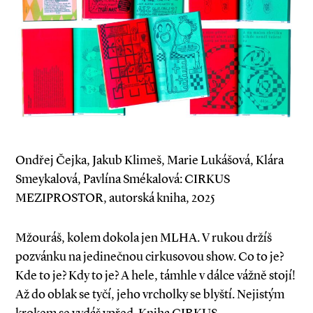
Ondřej Čejka, Jakub Klimeš, Marie Lukášová, Klára
Smeykalová, Pavlína Smékalová: CIRKUS
MEZIPROSTOR, autorská kniha, 2025
Mžouráš, kolem dokola jen MLHA. V rukou držíš
pozvánku na jedinečnou cirkusovou show. Co to je?
Kde to je? Kdy to je? A hele, támhle v dálce vážně stojí!
Až do oblak se tyčí, jeho vrcholky se blyští. Nejistým
krokem se vydáš vpřed. Kniha CIRKUS