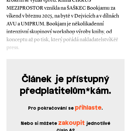
MEZIPROSTOR vznikla na ŠAŠKEC Bookjamu za
víkend v březnu 2025, na bytě v Dejvicích a v dílnách
AVU a UMPRUM. Bookjam je několikadenní
intenzivní skupinový workshop výroby knihy, od
konceptu až po tisk, který pořádá nakladatelstvíKěř
press.
Článek je přístupný
předplatitelům*kám.
přihlaste
Pro pokračování se
.
zakoupit
Nebo si můžete
jednotlivé
číslo A2