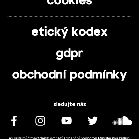
cookies
etický kodex
gdpr
obchodní podmínky
sledujte nás
A2 kulturní čtrnáctideník vychází s finanční podporou Ministerstva kultury