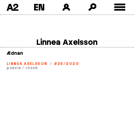
A2
Skip
to
content
Linnea Axelsson
Ædnan
LINNEA AXELSSON
/
#25/2020
poezie
/
různé