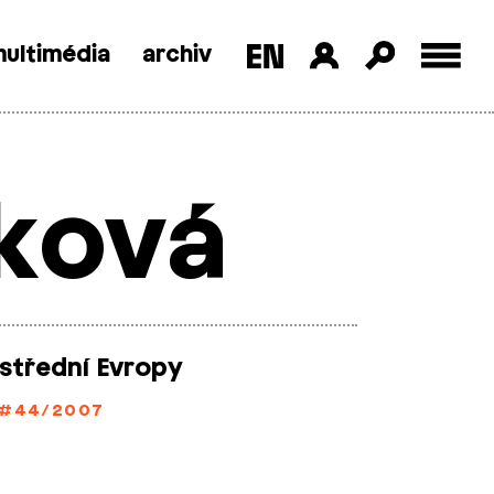
ultimédia
archiv
rková
 střední Evropy
#44/2007