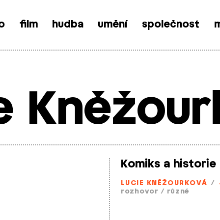
o
film
hudba
umění
společnost
m
e Kněžou
Komiks a historie
LUCIE KNĚŽOURKOVÁ
/
rozhovor
/
různé