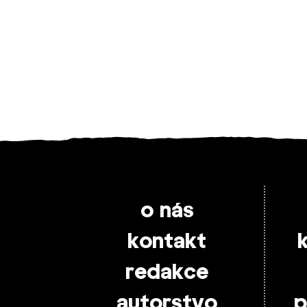
o nás
kontakt
redakce
autorstvo
p