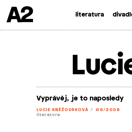
A2
literatura
divadl
Skip
to
content
Luci
Vyprávěj, je to naposledy
LUCIE KNĚŽOURKOVÁ
/
#6/2008
literatura