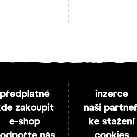
předplatné
inzerce
kde zakoupit
naši partneř
e-shop
ke stažení
odpořte nás
cookies