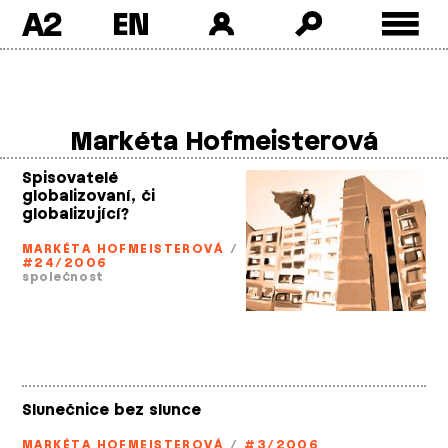
A2
Skip
to
content
Markéta Hofmeisterová
Spisovatelé
globalizovaní, či
globalizující?
MARKÉTA HOFMEISTEROVÁ
/
#24/2006
společnost
Slunečnice bez slunce
MARKÉTA HOFMEISTEROVÁ
/
#3/2006