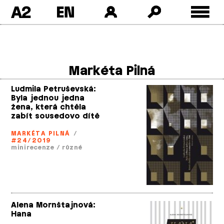
A2
Skip
to
content
Markéta Pilná
Ludmila Petruševská:
Byla jednou jedna
žena, která chtěla
zabít sousedovo dítě
MARKÉTA PILNÁ
/
#24/2019
minirecenze
/
různé
Alena Mornštajnová:
Hana