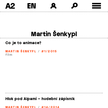
A2
Skip
to
content
Martin Šenkypl
Co je to animace?
MARTIN ŠENKYPL
/
#1/2015
film
Hluk pod Alpami – hudební zápisník
MARTIN ŠENKYPL
/
#14/2014