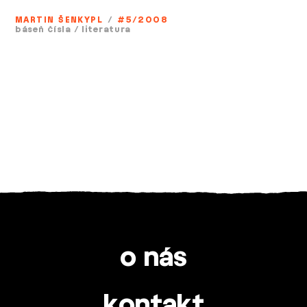
MARTIN ŠENKYPL
/
#5/2008
báseň čísla
/
literatura
o nás
kontakt