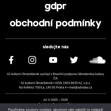
gdpr
obchodní podmínky
sledujte nás
A2 kulturní čtrnáctideník vychází s finanční podporou Ministerstva kultury
ČR
A2 kulturní čtrnáctideník • ISSN 1803-6635 A2, o.p.s.
Na Květnici 700/1a, 140 00 Praha 4 • mail@advojka.cz
A2 © 2005 – 2026
Design by Daniel Vojtíšek
Built by JASA-IT & ChSoft
Používáme soubory cookies, abychom vám zajistili co nejlepší