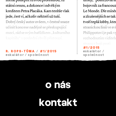
literát podepřít tu svou profesurou, tu
umějí,“ postěžoval si
státní cenou, a dokonce i odvěkým
bojovník za francouz
kreditem Petra Placáka. Kam tenhle vlak
Le Monde. Dle míněn
jede, čert ví, ačkoliv někteří už tuší.
a zkušenějších se tak
Dobrý český autor ovšem, v čestné snaze
tvoří teplá lobby, kte
učinit koncese nadějně se přeskupující
stranickou linii ve s
moci, rád se svým baťůžkem „kulturního
Philippotovi je pak vy
kapitálu“ v poslední chvíli přistoupí.
rozhodnutím viditel
stranu v boji proti
#1/2015
R. ROPS­-TŮMA
/
#1/2015
eskalátor
/
eskalátor
/
společnost
společnost
o nás
kontakt