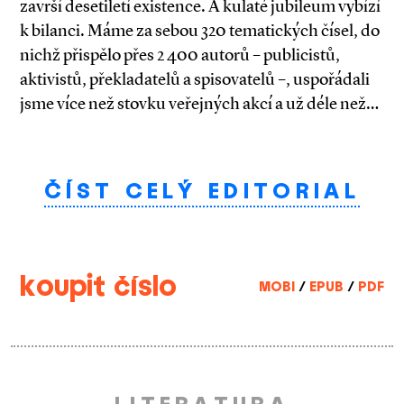
završí desetiletí existence. A kulaté jubileum vybízí
k bilanci. Máme za sebou 320 tematických čísel, do
nichž přispělo přes 2 400 autorů – publicistů,
aktivistů, překladatelů a spisovatelů –, uspořádali
jsme více než stovku veřejných akcí a už déle než…
ČÍST CELÝ EDITORIAL
koupit číslo
MOBI
/
EPUB
/
PDF