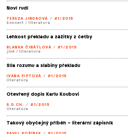
Noví rudí
TEREZA JINDROVÁ
/
#1/2015
koncert
/
literatura
Lehkost překladu a zážitky z četby
BLANKA ČINÁTLOVÁ
/
#1/2015
jiné
/
literatura
Síla rozumu a slabiny překladu
IVANA PIPTOVÁ
/
#1/2015
literatura
Otevřený dopis Karlu Koubovi
S.D.CH.
/
#1/2015
literatura
Takový obyčejný příběh – literární zápisník
PAVEL KOŘÍNEK
/
#1/2015