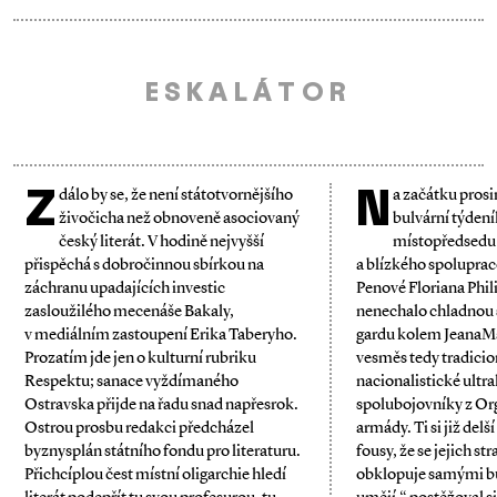
ESKALÁTOR
Z
N
dálo by se, že není státotvornějšího
a začátku prosi
živočicha než obnoveně asociovaný
bulvární týdení
český literát. V hodině nejvyšší
místopředsedu 
přispěchá s dobročinnou sbírkou na
a blízkého spolupra
záchranu upadajících investic
Penové Floriana Phil
zasloužilého mecenáše Bakaly,
nenechalo chladnou 
v mediálním zastoupení Erika Taberyho.
gardu kolem Jeana­M
Prozatím jde jen o kulturní rubriku
vesměs tedy tradicion
Respektu; sanace vyždímaného
nacionalistické ultral
Ostravska přijde na řadu snad napřesrok.
spolubojovníky z Or
Ostrou prosbu redakci předcházel
armády. Ti si již del
byznysplán státního fondu pro literaturu.
fousy, že se jejich st
Přichcíplou čest místní oligarchie hledí
obklopuje samými buz