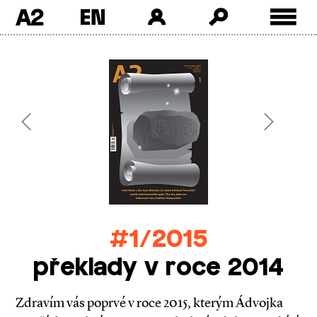
A2
Skip
to
content
Previous
Next
#1/2015
překlady v roce 2014
Zdravím vás poprvé v roce 2015, kterým Ádvojka