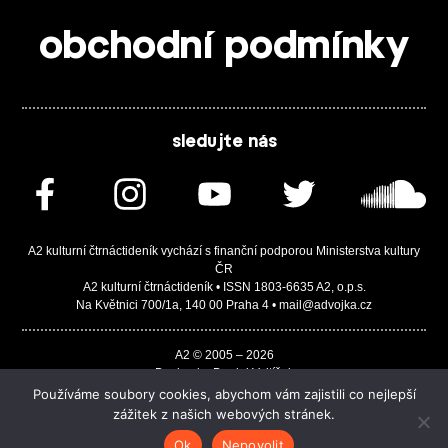
obchodní podmínky
sledujte nás
A2 kulturní čtrnáctideník vychází s finanční podporou Ministerstva kultury
ČR
A2 kulturní čtrnáctideník • ISSN 1803-6635 A2, o.p.s.
Na Květnici 700/1a, 140 00 Praha 4 • mail@advojka.cz
A2 © 2005 – 2026
Design by Daniel Vojtíšek
Built by JASA-IT & ChSoft
Používáme soubory cookies, abychom vám zajistili co nejlepší
zážitek z našich webových stránek.
Ok
Nepovolit