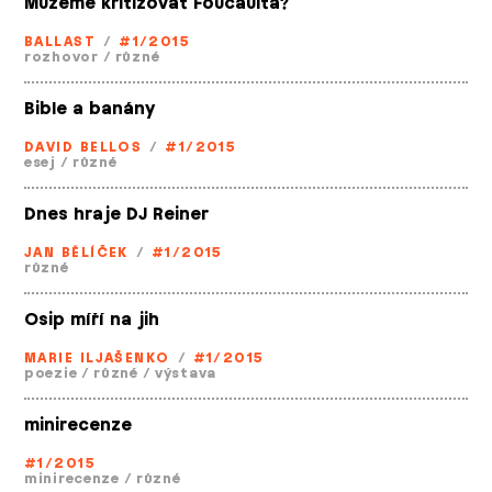
Můžeme kritizovat Foucaulta?
BALLAST
/
#1/2015
rozhovor
/
různé
Bible a banány
DAVID BELLOS
/
#1/2015
esej
/
různé
Dnes hraje DJ Reiner
JAN BĚLÍČEK
/
#1/2015
různé
Osip míří na jih
MARIE ILJAŠENKO
/
#1/2015
poezie
/
různé
/
výstava
minirecenze
#1/2015
minirecenze
/
různé