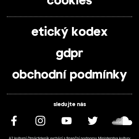
cookies
etický kodex
gdpr
obchodní podmínky
sledujte nás
A2 kulturní čtrnáctideník vychází s finanční podporou Ministerstva kultury