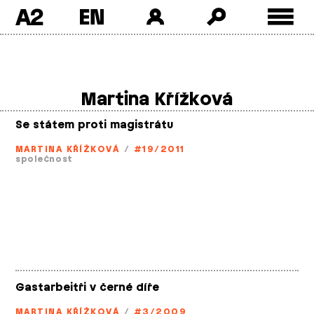
A2
Skip
to
content
Martina Křížková
Se státem proti magistrátu
MARTINA KŘÍŽKOVÁ
/
#19/2011
společnost
Gastarbeitři v černé díře
MARTINA KŘÍŽKOVÁ
/
#3/2009