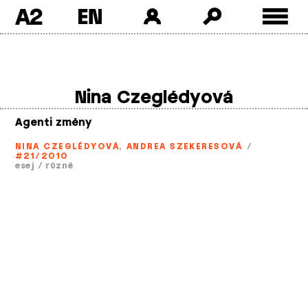
A2
Skip
to
content
Nina Czeglédyová
Agenti změny
NINA CZEGLÉDYOVÁ
,
ANDREA SZEKERESOVÁ
/
#21/2010
esej
/
různé