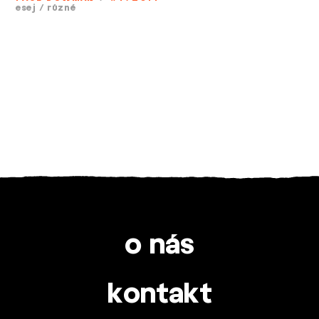
esej
/
různé
o nás
kontakt