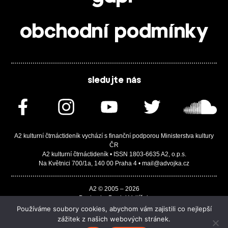
obchodní podmínky
sledujte nás
A2 kulturní čtrnáctideník vychází s finanční podporou Ministerstva kultury
ČR
A2 kulturní čtrnáctideník • ISSN 1803-6635 A2, o.p.s.
Na Květnici 700/1a, 140 00 Praha 4 • mail@advojka.cz
A2 © 2005 – 2026
Design by Daniel Vojtíšek
Built by JASA-IT & ChSoft
Používáme soubory cookies, abychom vám zajistili co nejlepší
zážitek z našich webových stránek.