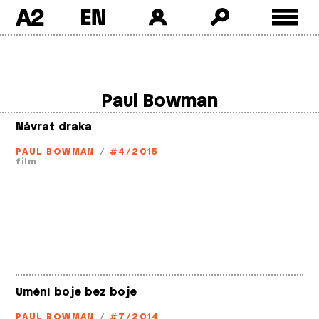
A2
Skip
to
content
Paul Bowman
Návrat draka
PAUL BOWMAN
/
#4/2015
film
Umění boje bez boje
PAUL BOWMAN
/
#7/2014