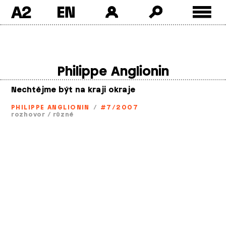
A2
Skip
to
content
Philippe Anglionin
Nechtějme být na kraji okraje
PHILIPPE ANGLIONIN
/
#7/2007
rozhovor
/
různé