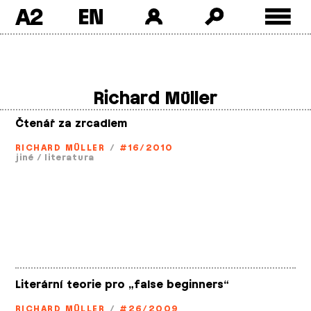
A2
Skip
to
content
Richard Müller
Čtenář za zrcadlem
RICHARD MÜLLER
/
#16/2010
jiné
/
literatura
Literární teorie pro „false beginners“
RICHARD MÜLLER
/
#26/2009