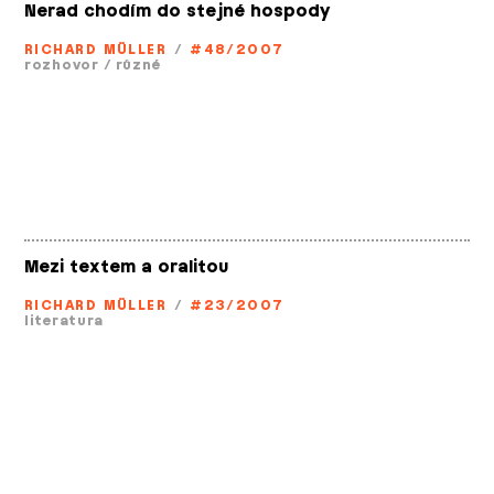
Nerad chodím do stejné hospody
RICHARD MÜLLER
/
#48/2007
rozhovor
/
různé
Mezi textem a oralitou
RICHARD MÜLLER
/
#23/2007
literatura