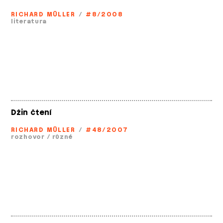
RICHARD MÜLLER
/
#8/2008
literatura
Džin čtení
RICHARD MÜLLER
/
#48/2007
rozhovor
/
různé