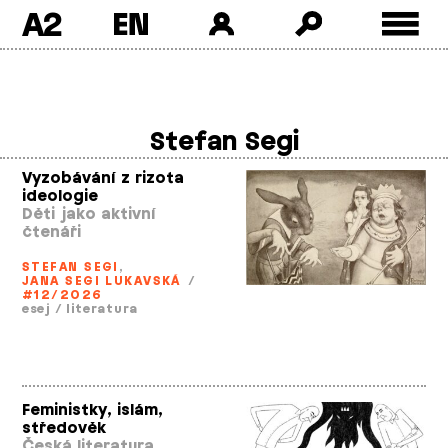
A2
Skip
to
content
Stefan Segi
Vyzobávání z rizota
ideologie
Děti jako aktivní
čtenáři
STEFAN SEGI
,
JANA SEGI LUKAVSKÁ
/
#12/2026
esej
/
literatura
Feministky, islám,
středověk
Česká literatura