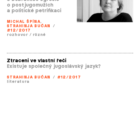
o postjugomužích
a politické petrifikaci
MICHAL ŠPÍNA
,
STRAHINJA BUĆAN
/
#12/2017
rozhovor
/
různé
Ztraceni ve vlastní řeči
Existuje společný jugoslávský jazyk?
STRAHINJA BUĆAN
/
#12/2017
literatura