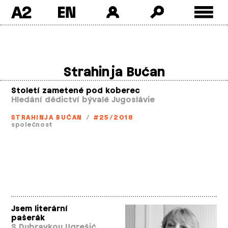
A2
Skip
to
content
Strahinja Bućan
Století zametené pod koberec
Hledání dědictví bývalé Jugoslávie
STRAHINJA BUĆAN
/
#25/2018
společnost
Jsem literární
pašerák
S Dubravkou Ugrešić