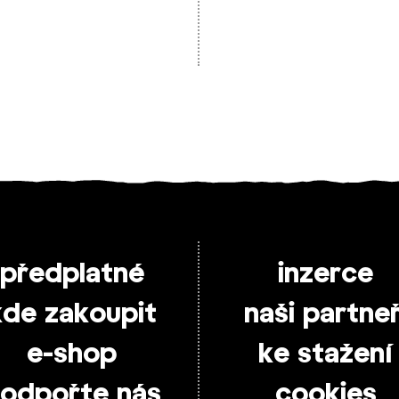
předplatné
inzerce
kde zakoupit
naši partneř
e-shop
ke stažení
odpořte nás
cookies