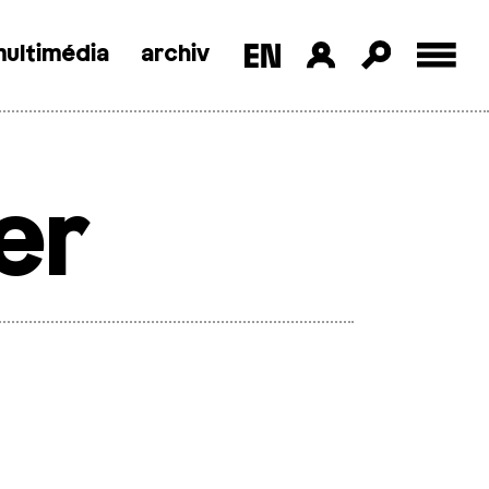
ultimédia
archiv
er