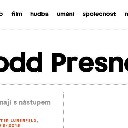
o
film
hudba
umění
společnost
m
odd Presn
nají s nástupem
ETER LUNENFELD
,
#8/2018