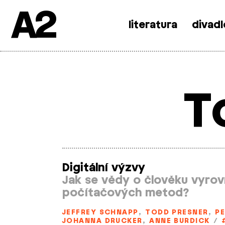
A2
literatura
divadl
Skip
to
content
T
Digitální výzvy
Jak se vědy o člověku vyrov
počítačových metod?
JEFFREY SCHNAPP
,
TODD PRESNER
,
P
JOHANNA DRUCKER
,
ANNE BURDICK
/