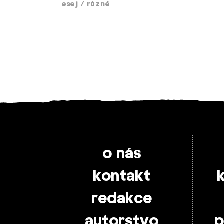
esej
/
různé
o nás
kontakt
redakce
autorstvo
p