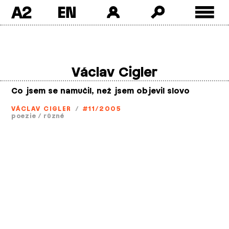
A2
Skip
to
content
Václav Cigler
Co jsem se namučil, než jsem objevil slovo
VÁCLAV CIGLER
/
#11/2005
poezie
/
různé