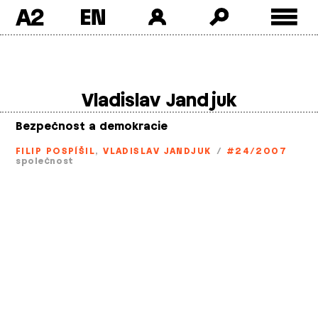
A2
Skip
to
content
Vladislav Jandjuk
Bezpečnost a demokracie
FILIP POSPÍŠIL
,
VLADISLAV JANDJUK
/
#24/2007
společnost