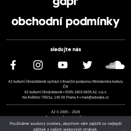
gdpr
obchodní podmínky
sledujte nás
A2 kulturní čtrnáctideník vychází s finanční podporou Ministerstva kultury
ČR
A2 kulturní čtrnáctideník • ISSN 1803-6635 A2, o.p.s.
Na Květnici 700/1a, 140 00 Praha 4 • mail@advojka.cz
A2 © 2005 – 2026
Design by Daniel Vojtíšek
Built by JASA-IT & ChSoft
Používáme soubory cookies, abychom vám zajistili co nejlepší
zážitek z našich webových stránek.