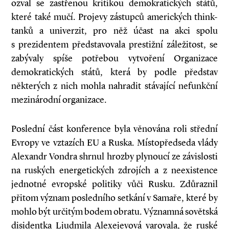
ozval se zastřenou kritikou demokratických států,
které také mučí. Projevy zástupců amerických think-
tanků a univerzit, pro něž účast na akci spolu
s prezidentem představovala prestižní záležitost, se
zabývaly spíše potřebou vytvoření Organizace
demokratických států, která by podle představ
některých z nich mohla nahradit stávající nefunkční
mezinárodní organizace.
Poslední část konference byla věnována roli střední
Evropy ve vztazích EU a Ruska. Místopředseda vlády
Alexandr Vondra shrnul hrozby plynoucí ze závislosti
na ruských energetických zdrojích a z neexistence
jednotné evropské politiky vůči Rusku. Zdůraznil
přitom význam posledního setkání v Samaře, které by
mohlo být určitým bodem obratu. Významná sovětská
disidentka Ljudmila Alexejevová varovala, že ruské