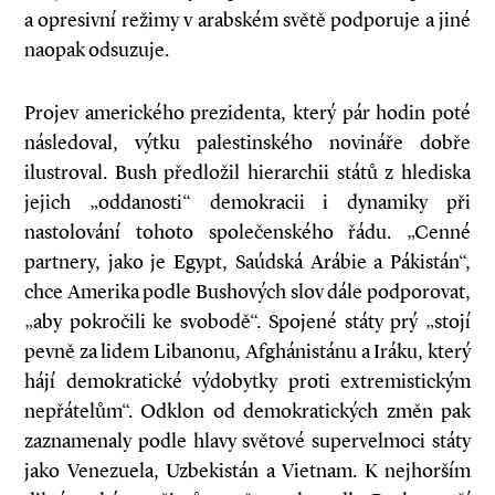
a opresivní režimy v arabském světě podporuje a jiné
naopak odsuzuje.
Projev amerického prezidenta, který pár hodin poté
následoval, výtku palestinského novináře dobře
ilustroval. Bush předložil hierarchii států z hlediska
jejich „oddanosti“ demokracii i dynamiky při
nastolování tohoto společenského řádu. „Cenné
partnery, jako je Egypt, Saúdská Arábie a Pákistán“,
chce Amerika podle Bushových slov dále podporovat,
„aby pokročili ke svobodě“. Spojené státy prý „stojí
pevně za lidem Libanonu, Afghánistánu a Iráku, který
hájí demokratické výdobytky proti extremistickým
nepřátelům“. Odklon od demokratických změn pak
zaznamenaly podle hlavy světové supervelmoci státy
jako Venezuela, Uzbekistán a Vietnam. K nejhorším