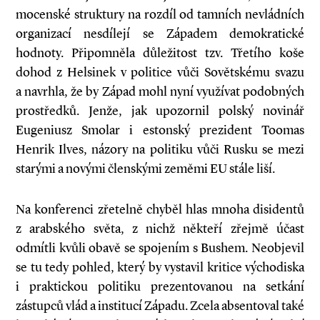
mocenské struktury na rozdíl od tamních nevládních
organizací nesdílejí se Západem demokratické
hodnoty. Připomněla důležitost tzv. Třetího koše
dohod z Helsinek v politice vůči Sovětskému svazu
a navrhla, že by Západ mohl nyní využívat podobných
prostředků. Jenže, jak upozornil polský novinář
Eugeniusz Smolar i estonský prezident Toomas
Henrik Ilves, názory na politiku vůči Rusku se mezi
starými a novými členskými zeměmi EU stále liší.
Na konferenci zřetelně chyběl hlas mnoha disidentů
z arabského světa, z nichž někteří zřejmě účast
odmítli kvůli obavě se spojením s Bushem. Neobjevil
se tu tedy pohled, který by vystavil kritice východiska
i praktickou politiku prezentovanou na setkání
zástupců vlád a institucí Západu. Zcela absentoval také