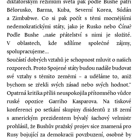
diktátorským režimům světa pak podle Bushe patří
Bělorusko, Barma, Kuba, Severní Korea, Súdán
a Zimbabwe. Co si pak počít s těmi mocnějšími
nedemokratickými státy, jako je Rusko nebo Čína?
Podle Bushe „naše přátelství s nimi je složité.
V oblastech, kde sdílíme společné zájmy,
spolupracujeme…
Součástí dobrých vztahů je schopnost mluvit o našich
rozporech. Proto Spojené státy budou nadále budovat
své vztahy s těmito zeměmi – a uděláme to, aniž
bychom se zřekli svých zásad nebo svých hodnot.“
Opatrná kritika příliš neuspokojila přítomného vůdce
ruské opozice Garriho Kasparova. Na tiskové
konferenci po setkání skupiny disidentů z 18 zemí
s americkým prezidentem bývalý šachový velmistr
prohlásil, že Bushův pražský projev sice znamená pro
Rusy bojující za demokracii povzbuzení, osobně by