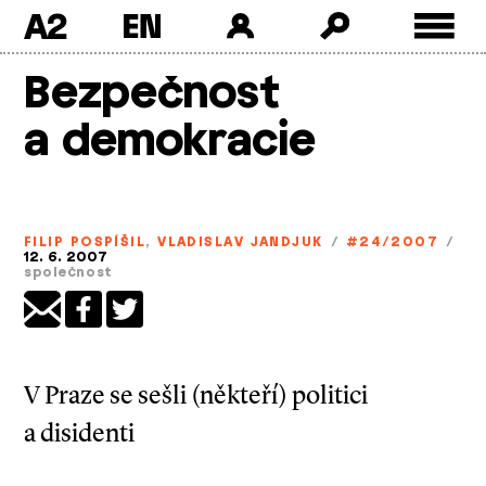
A2
Skip
Bezpečnost
to
content
a demokracie
FILIP POSPÍŠIL
,
VLADISLAV JANDJUK
/
#24/2007
/
12. 6. 2007
společnost
V Praze se sešli (někteří) politici
a disidenti