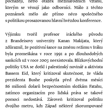
pocházejí, nebo otázek mezinárodních vztahů,
kterým se věnují jako odborníci. Málo z těchto
poznámek mělo ale přímo něco společného
s politikou prosazovanou hlavní hvězdou konference.
Výjimku tvořil profesor iráckého původu
z Brandeisovy univerzity Kanan Makijata, který
zdůraznil, že pozitivní šance na změnu režimu v Iráku
byla promeškána v roce 1991 a po dlouhodobých
sankcích už v roce 2003 neexistovala. Blízkovýchodní
politiky USA se dotkl i palestinský novinář a aktivista
Bassem Eid, který kritizoval skutečnost, že vláda
prezidenta Bushe poskytla před dvěma měsíci
86 milionů dolarů bezpečnostním složkám Fatahu,
zatímco organizacím pro lidská práva se takové
pomoci nedostává. Zároveň kritizoval politiku
dvojího metru, kdy Západ některé zkorumpované