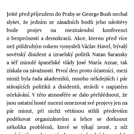
Ještě před příjezdem do Prahy se George Bush nechal
slyšet, že jedním ze zásadních bodů jeho návštěvy
bude projev na mezinárodní konferenci
o bezpečnosti a demokracii. Akce, kterou před více
než půldruhým rokem vymysleli Václav Havel, bývalý
sovětský disident a izraelský politik Natan Šaransky
a šéf minulé španělské vlády José María Aznar, tak
získala na závažnosti. První den proto účastníci, mezi
nimiž byla řada akademiků, mnoho někdejších i pár
stávajících politiků a disidentů, strávili v napjatém
očekávání. V této atmosféře se dalo přehlédnout, že
jsou ostatní hosté nuceni omezovat své projevy jen na
pár minut, při nichž většinou stihli především
poděkovat organizátorům a lehce se dotknout
několika problémů, které se týkají země, z níž