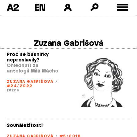
A2
Skip
to
content
Zuzana Gabrišová
Proč se básnířky
neproslavily?
Ohlédnutí za
antologií Milá Mácho
ZUZANA GABRIŠOVÁ
/
#24/2022
různé
Sounáležitosti
ZUZANA GABRIŠOVÁ
/
#5/2018