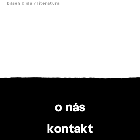
báseň čísla
/
literatura
o nás
kontakt