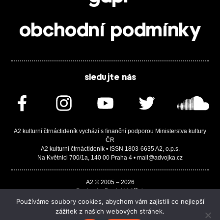
obchodní podmínky
sledujte nás
A2 kulturní čtrnáctideník vychází s finanční podporou Ministerstva kultury
ČR
A2 kulturní čtrnáctideník • ISSN 1803-6635 A2, o.p.s.
Na Květnici 700/1a, 140 00 Praha 4 • mail@advojka.cz
A2 © 2005 – 2026
Design by Daniel Vojtíšek
Built by JASA-IT & ChSoft
Používáme soubory cookies, abychom vám zajistili co nejlepší
zážitek z našich webových stránek.