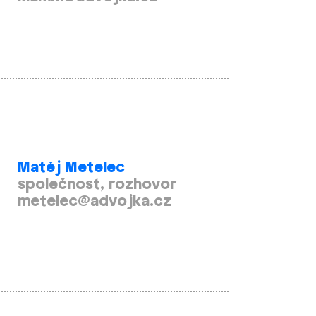
Matěj Metelec
společnost, rozhovor
metelec@advojka.cz