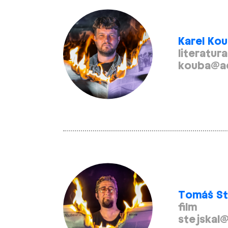
Karel Ko
literatura
kouba@a
Tomáš St
film
stejskal