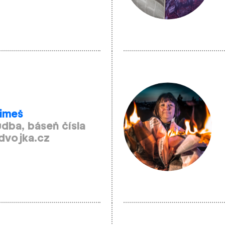
limeš
udba, báseň čísla
dvojka.cz