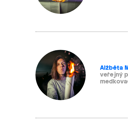
Alžběta 
veřejný 
medkova