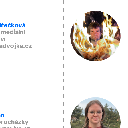
 Břečková
 mediální
ví
advojka.cz
án
 procházky