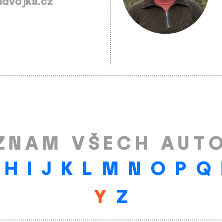
dvojka.cz
ZNAM VŠECH AUT
H
I
J
K
L
M
N
O
P
Q
Y
Z