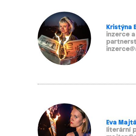
Kristýna
inzerce a
partnerst
inzerce@
Eva Majt
literární