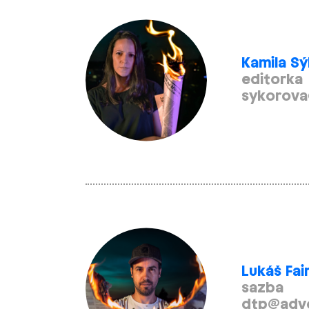
Kamila S
editorka
sykorova
Lukáš Fair
sazba
dtp@adv