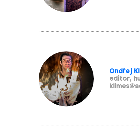
Ondřej K
editor, h
klimes@a