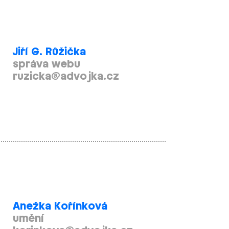
Jiří G. Růžička
správa webu
ruzicka@advojka.cz
Anežka Kořínková
umění