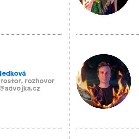
Medková
prostor, rozhovor
@advojka.cz