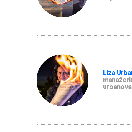
Líza Urb
manažer
urbanova