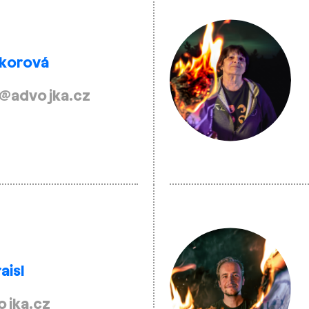
ýkorová
@advojka.cz
aisl
ojka.cz