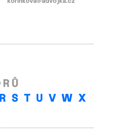
korinkova@advojka.cz
ORŮ
R
S
T
U
V
W
X