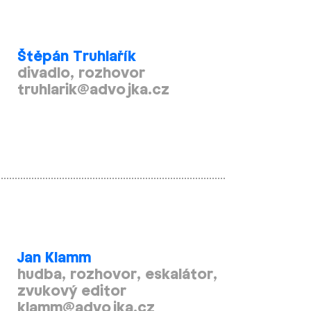
Štěpán Truhlařík
divadlo, rozhovor
truhlarik@advojka.cz
Jan Klamm
hudba, rozhovor, eskalátor,
zvukový editor
klamm@advojka.cz