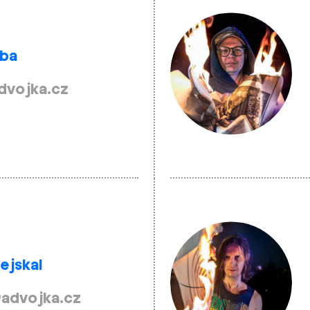
uba
dvojka.cz
ejskal
@advojka.cz