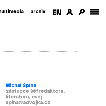
ultimédia
archiv
E
Michal Špína
zástupce šéfredaktora,
literatura, esej
spina@advojka.cz