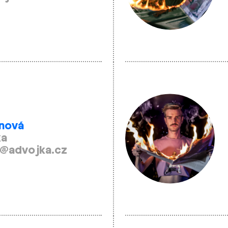
anová
ka
@advojka.cz