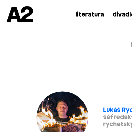
A2
literatura
divadl
Skip
to
content
Lukáš Ry
šéfredak
rychetsk