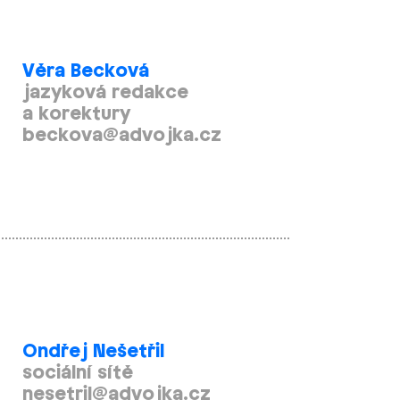
Věra Becková
jazyková redakce
a korektury
beckova@advojka.cz
Ondřej Nešetřil
sociální sítě
nesetril@advojka.cz