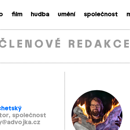
o
film
hudba
umění
společnost
m
ČLENOVÉ REDAKC
chetský
tor, společnost
y@advojka.cz