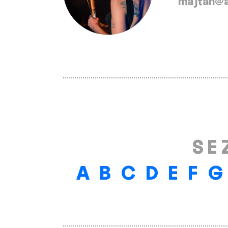
majtan@a
SE
A
B
C
D
E
F
G