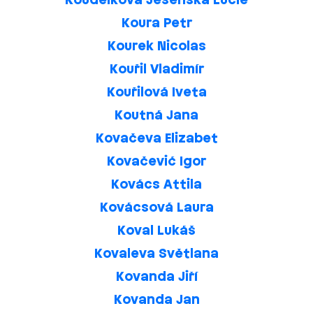
Koudelková Jesenská Lucie
Koura Petr
Kourek Nicolas
Kouřil Vladimír
Kouřilová Iveta
Koutná Jana
Kovačeva Elizabet
Kovačević Igor
Kovács Attila
Kovácsová Laura
Koval Lukáš
Kovaleva Světlana
Kovanda Jiří
Kovanda Jan