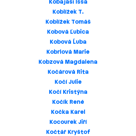
Kobajaši Issa
Koblížek T.
Koblížek Tomáš
Kobová Ľubica
Kobová Ĺuba
Kobrlová Marie
Kobzová Magdalena
Kočárová Rita
Kočí Julie
Kočí Kristýna
Kočík René
Kočka Karel
Kocourek Jiří
Kočtář Kryštof