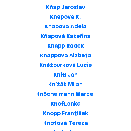
Kňap Jaroslav
Kňapová K.
Knapová Adéla
Kňapová Kateřina
Knapp Radek
Knappová Alžběta
Kněžourková Lucie
Knitl Jan
Knížák Milan
Knöchelmann Marcel
KnofLenka
Knopp František
Knotová Tereza