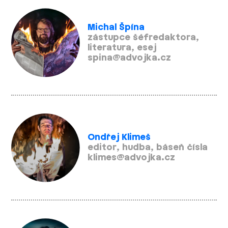
Michal Špína
zástupce šéfredaktora,
literatura, esej
spina@advojka.cz
Ondřej Klimeš
editor, hudba, báseň čísla
klimes@advojka.cz