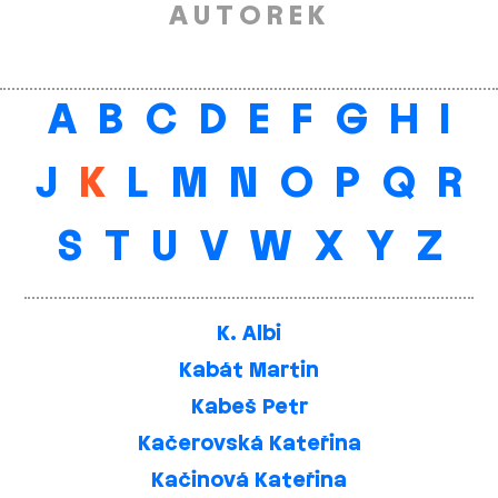
AUTOREK
A
B
C
D
E
F
G
H
I
J
K
L
M
N
O
P
Q
R
S
T
U
V
W
X
Y
Z
K. Albi
Kabát Martin
Kabeš Petr
Kačerovská Kateřina
Kačinová Kateřina