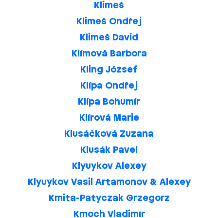
Klimeš
Klimeš Ondřej
Klimeš David
Klímová Barbora
Kling József
Klípa Ondřej
Klípa Bohumír
Klírová Marie
Klusáčková Zuzana
Klusák Pavel
Klyuykov Alexey
Klyuykov Vasil Artamonov & Alexey
Kmita-Patyczak Grzegorz
Kmoch Vladimír