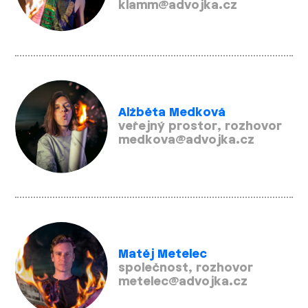
klamm@advojka.cz
Alžběta Medková
veřejný prostor, rozhovor
medkova@advojka.cz
Matěj Metelec
společnost, rozhovor
metelec@advojka.cz