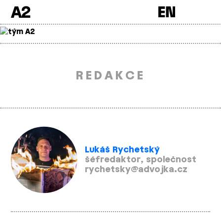
A2
Skip
to
content
REDAKCE
Lukáš Rychetský
šéfredaktor, společnost
rychetsky@advojka.cz