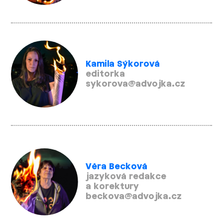
Kamila Sýkorová
editorka
sykorova@advojka.cz
Věra Becková
jazyková redakce
a korektury
beckova@advojka.cz