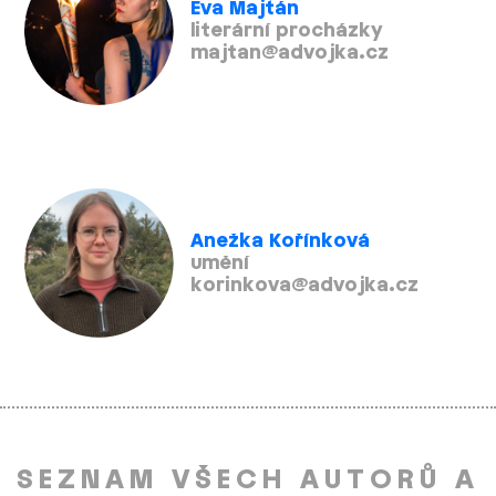
Eva Majtán
literární procházky
majtan@advojka.cz
Anežka Kořínková
umění
korinkova@advojka.cz
SEZNAM VŠECH AUTORŮ A