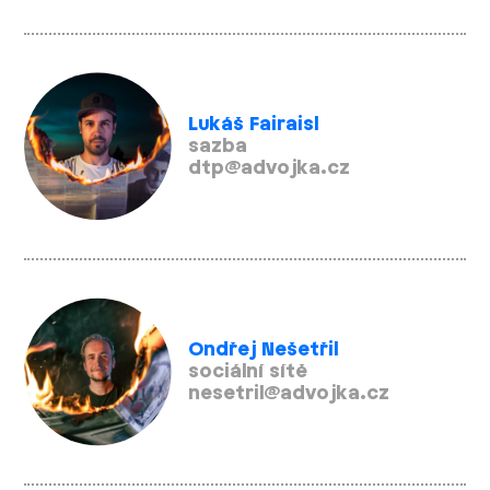
Lukáš Fairaisl
sazba
dtp@advojka.cz
Ondřej Nešetřil
sociální sítě
nesetril@advojka.cz