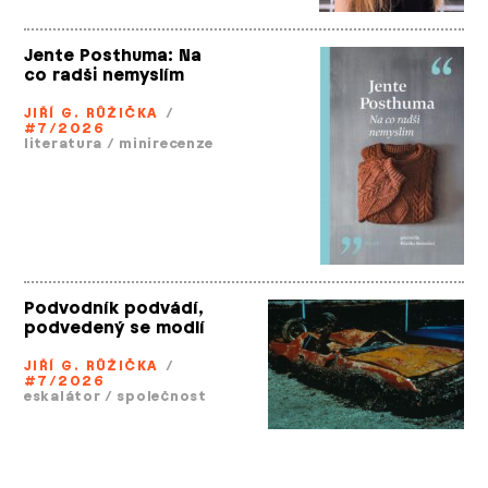
Jente Posthuma: Na
co radši nemyslím
JIŘÍ G. RŮŽIČKA
/
#7/2026
literatura
/
minirecenze
Podvodník podvádí,
podvedený se modlí
JIŘÍ G. RŮŽIČKA
/
#7/2026
eskalátor
/
společnost