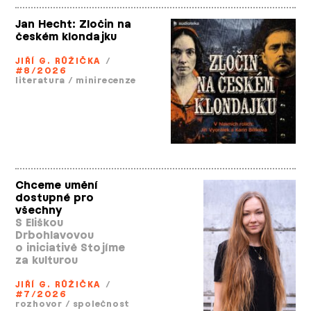
Jan Hecht: Zločin na
českém klondajku
JIŘÍ G. RŮŽIČKA
/
#8/2026
literatura
/
minirecenze
Chceme umění
dostupné pro
všechny
S Eliškou
Drbohlavovou
o iniciativě Stojíme
za kulturou
JIŘÍ G. RŮŽIČKA
/
#7/2026
rozhovor
/
společnost