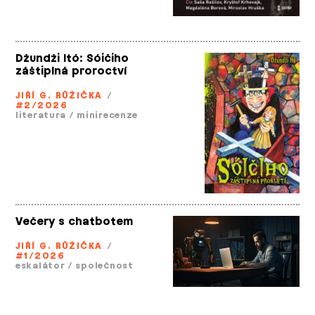
Džundži Itó: Sóičiho
záštiplná proroctví
JIŘÍ G. RŮŽIČKA
/
#2/2026
literatura
/
minirecenze
Večery s chatbotem
JIŘÍ G. RŮŽIČKA
/
#1/2026
eskalátor
/
společnost