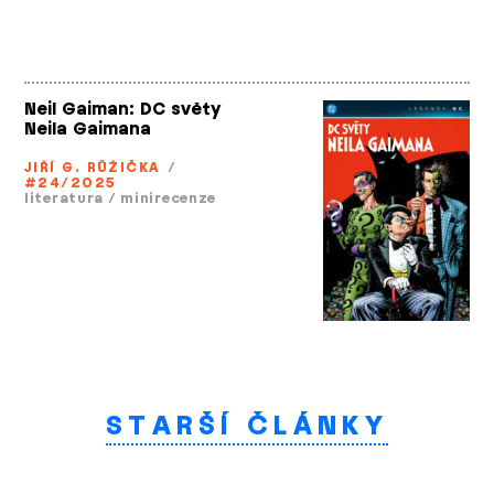
Neil Gaiman: DC světy
Neila Gaimana
JIŘÍ G. RŮŽIČKA
/
#24/2025
literatura
/
minirecenze
STARŠÍ ČLÁNKY