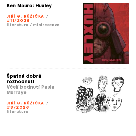
Ben Mauro: Huxley
JIŘÍ G. RŮŽIČKA
/
#11/2026
literatura
/
minirecenze
Špatná dobrá
rozhodnutí
Včelí bodnutí Paula
Murraye
JIŘÍ G. RŮŽIČKA
/
#8/2026
literatura