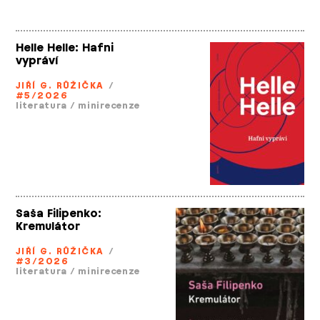
Helle Helle: Hafni
vypráví
JIŘÍ G. RŮŽIČKA
/
#5/2026
literatura
/
minirecenze
Saša Filipenko:
Kremulátor
JIŘÍ G. RŮŽIČKA
/
#3/2026
literatura
/
minirecenze