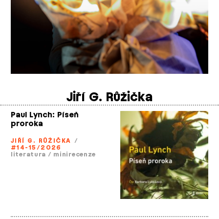
Jiří G. Růžička
Paul Lynch: Píseň
proroka
JIŘÍ G. RŮŽIČKA
/
#14-15/2026
literatura
/
minirecenze