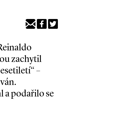
 Reinaldo
ou zachytil
setiletí“ –
ován.
l a podařilo se