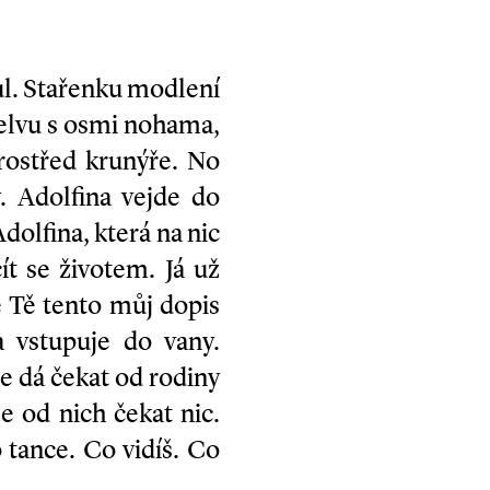
l. Stařenku modlení
želvu s osmi nohama,
ostřed krunýře. No
y. Adolfina vejde do
dolfina, která na nic
t se životem. Já už
e Tě tento můj dopis
a vstupuje do vany.
 se dá čekat od rodiny
se od nich čekat nic.
 tance. Co vidíš. Co