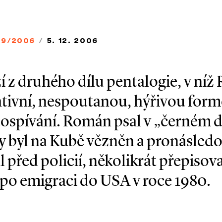
9/2006
/
5. 12. 2006
 z druhého dílu pentalogie, v níž
tivní, nespoutanou, hýřivou form
ospívání. Román psal v „černém de
dy byl na Kubě vězněn a pronásled
 před policií, několikrát přepisova
 po emigraci do USA v roce 1980.