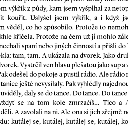
jsem výkřik z půdy, kam jsem vyšplhal za net
čit kouřit. Uslyšel jsem výkřik, a i když 
m věděl, co ho způsobilo. Protože to nemohl
akhle křičela. Protože na čem už jí mohlo zál
nechali spaní nebo jiných činností a přišli do 
kla: tam, tam. A ukázala na dvorek. Jako dru
dvorek. Vystrčil ven hlavu plešatou jako sup a 
 Pak odešel do pokoje a pustil rádio. Ale rádio
stanice ještě nevysílaly. Pak vyhlédly najedn
 uviděly, daly se do tance. Do tance. Do tance
 vždyť se na tom kole zmrzačíš… Tico a An
viděli. A zavolali na ni. Ale ona si jich zřejmě
lu: kutálej se, kutálej, kutálej se, kutálej,