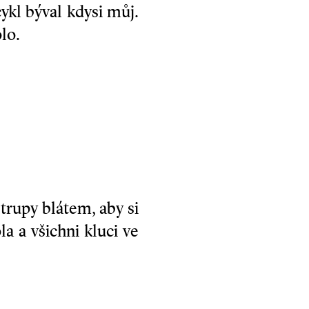
cykl býval kdysi můj.
lo.
trupy blátem, aby si
la a všichni kluci ve