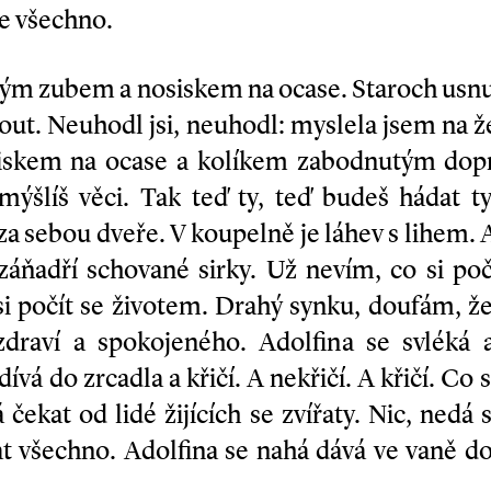
ne všechno.
tým zubem a nosiskem na ocase. Staroch usnu
hnout. Neuhodl jsi, neuhodl: myslela jsem na 
iskem na ocase a kolíkem zabodnutým dopr
ymýšlíš věci. Tak teď ty, teď budeš hádat t
a sebou dveře. V koupelně je láhev s lihem. A
áňadří schované sirky. Už nevím, co si počí
i počít se životem. Drahý synku, doufám, ž
draví a spokojeného. Adolfina se svléká 
ívá do zrcadla a křičí. A nekřičí. A křičí. Co
čekat od lidé žijících se zvířaty. Nic, nedá 
t všechno. Adolfina se nahá dává ve vaně do