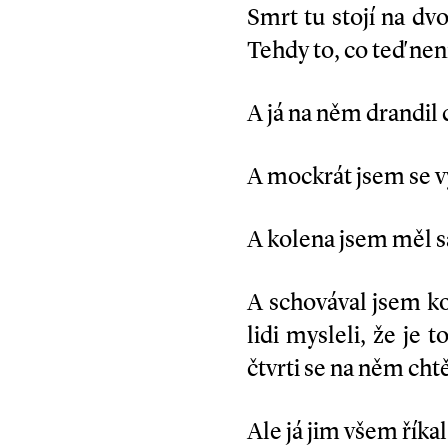
Smrt tu stojí na dvo
Tehdy to, co teď nen
A já na něm drandil
A mockrát jsem se v
A kolena jsem měl s
A schovával jsem ko
lidi mysleli, že je 
čtvrti se na něm chtě
Ale já jim všem říkal