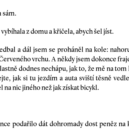
m sám.
ybíhala z domu a křičela, abych šel jíst.
nedbal a dál jsem se proháněl na kole: naho
 Červeného vrchu. A někdy jsem dokonce frajeř
 Vlastně dodnes nechápu, jak to, že mě na tom 
te, jak si tu jezdím a auta sviští těsně ved
na nic jiného než jak získat bicykl.
nce podařilo dát dohromady dost peněz na k