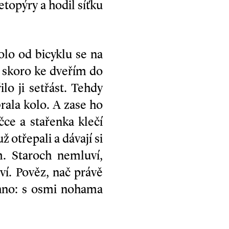
etopýry a hodil síťku
kolo od bicyklu se na
o skoro ke dveřím do
lo ji setřást. Tehdy
rala kolo. A zase ho
ce a stařenka klečí
ž otřepali a dávají si
. Staroch nemluví,
í. Pověz, nač právě
chno: s osmi nohama