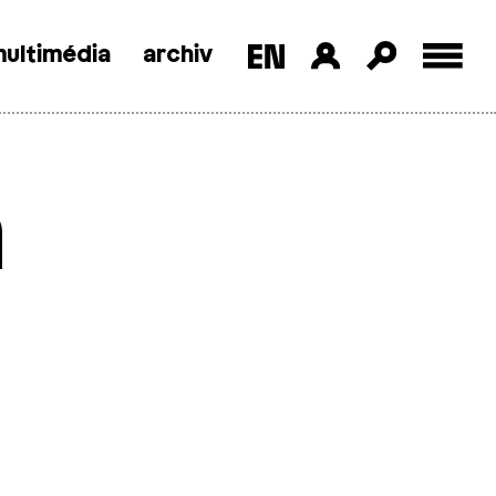
ultimédia
archiv
h