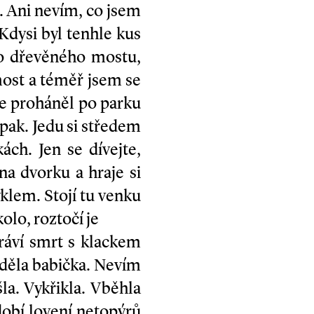
i. Ani nevím, co jsem
Kdysi byl tenhle kus
ho dřevěného mostu,
 most a téměř jsem se
se proháněl po parku
pak. Jedu si středem
ách. Jen se dívejte,
na dvorku a hraje si
klem. Stojí tu venku
olo, roztočí je
tráví smrt s klackem
viděla babička. Nevím
šla. Vykřikla. Vběhla
dobí lovení netopýrů