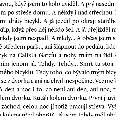
avou, když jsem to kolo uviděl. A prý nasedn
 něm po střeše domu. A někdy i nad střechou. 
i dráty bicykl. A já jezdil po okraji staré
skříp, když přes něj někdo šel. A já přejížděl
nikdy jsem nespadl. A nikdy… A občas jsem 
ně středem parku, ani šlápnout do pedálů, kde
zyk na Calixta Garcíu a nohy mám na řidítk
mím jenom já. Tehdy. Tehdy… Smrt tu stojí 
ého bicyklu. Tedy toho, co bývalo mým bicy
 se z dvorku a ani na chvíli nespočine. Vezme k
 den a noc i to, co není ani den, ani noc, 
olem dvorku. Kutálí kolem dvorku. První ji u
 záchod, celou noc jí totiž pracují střeva. Vy
na kolena před ohniště. Já jsem tehdy měl ob