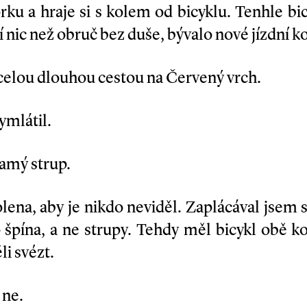
rku a hraje si s kolem od bicyklu. Tenhle bi
í nic než obruč bez duše, bývalo nové jízdní ko
 celou dlouhou cestou na Červený vrch.
ymlátil.
amý strup.
lena, aby je nikdo neviděl. Zaplácával jsem s
to špína, a ne strupy. Tehdy měl bicykl obě ko
li svézt.
 ne.