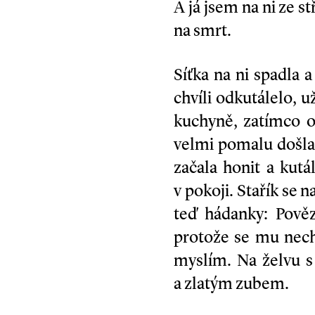
A já jsem na ni ze s
na smrt.
Síťka na ni spadla a
chvíli odkutálelo, 
kuchyně, zatímco on
velmi pomalu došla 
začala honit a kut
v pokoji. Stařík se n
teď hádanky: Pově
protože se mu nech
myslím. Na želvu s
a zlatým zubem.