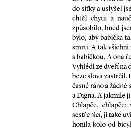
do síťky a uslyšel 
chtěl chytit a nau
způsobilo, hned jse
bylo, aby babička t
smrti. A tak všichni 
s babičkou. A ona ře
Vyhlédl ze dveří na 
beze slova zastrčil.
časné ráno a žádné 
a Digna. A jakmile ji
Chlapče, chlapče:
sestřenicí, ji také u
honila kolo od bicyk