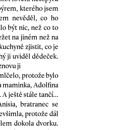
opýrem, kterého jsem
jsem nevěděl, co ho
o být nic, než co to
ežet na jiném než na
kuchyně zjistit, co je
hý ji uviděl dědeček.
znovu ji
 mlčelo, protože bylo
ou maminka, Adolfina
. A ještě stále tančí…
isia, bratranec se
 nevšimla, protože dál
 kolem dokola dvorku.