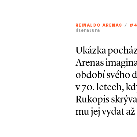
REINALDO ARENAS
/
#4
literatura
Ukázka pochází
Arenas imagina
období svého d
v 70. letech, k
Rukopis skrýval
mu jej vydat až