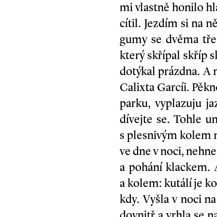
mi vlastně honilo hl
cítil. Jezdím si na
gumy se dvěma třem
který skřípal skříp 
dotýkal prázdna. A 
Calixta Garcíi. Pěk
parku, vyplazuju ja
dívejte se. Tohle u
s plesnivým kolem m
ve dne v noci, nehne
a pohání klackem. A
a kolem: kutálí je k
kdy. Vyšla v noci na
dovnitř a vrhla se 