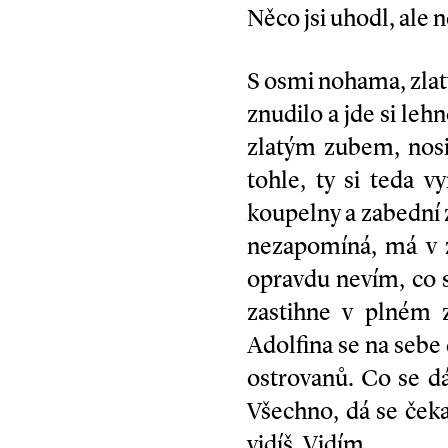
Něco jsi uhodl, ale 
S osmi nohama, zla
znudilo a jde si le
zlatým zubem, nos
tohle, ty si teda v
koupelny a zabední z
nezapomíná, má v z
opravdu nevím, co s
zastihne v plném z
Adolfina se na sebe d
ostrovanů. Co se dá 
Všechno, dá se čeka
vidíš. Vidím