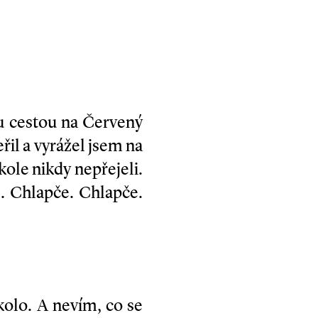
ru cestou na Červený
il a vyrážel jsem na
kole nikdy nepřejeli.
le. Chlapče. Chlapče.
olo. A nevím, co se