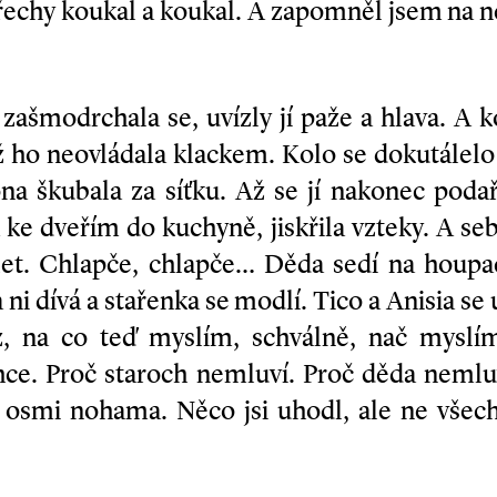
třechy koukal a koukal. A zapomněl jsem na n
 zašmodrchala se, uvízly jí paže a hlava. A 
už ho neovládala klackem. Kolo se dokutálel
a škubala za síťku. Až se jí nakonec podaři
ke dveřím do kuchyně, jiskřila vzteky. A seb
álet. Chlapče, chlapče… Děda sedí na houpač
a ni dívá a stařenka se modlí. Tico a Anisia se u
z, na co teď myslím, schválně, nač myslím
ce. Proč staroch nemluví. Proč děda nemluv
 osmi nohama. Něco jsi uhodl, ale ne vše