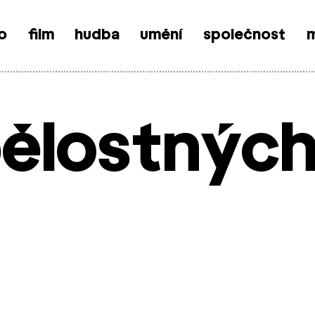
o
film
hudba
umění
společnost
m
bělostnýc