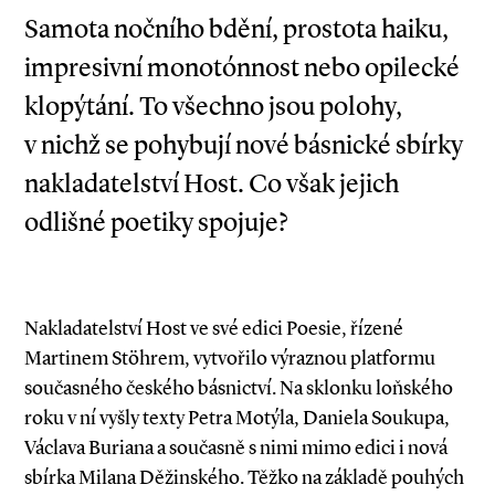
Samota nočního bdění, prostota haiku,
impresivní monotónnost nebo opilecké
klopýtání. To všechno jsou polohy,
v nichž se pohybují nové básnické sbírky
nakladatelství Host. Co však jejich
odlišné poetiky spojuje?
Nakladatelství Host ve své edici Poesie, řízené
Martinem Stöhrem, vytvořilo výraznou platformu
současného českého básnictví. Na sklonku loňského
roku v ní vyšly texty Petra Motýla, Daniela Soukupa,
Václava Buriana a současně s nimi mimo edici i nová
sbírka Milana Děžinského. Těžko na základě pouhých