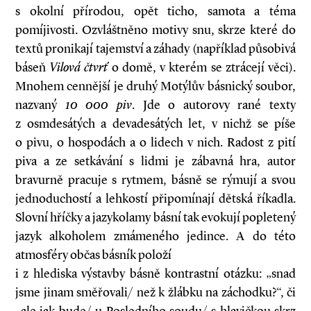
s okolní přírodou, opět ticho, samota a téma
pomíjivosti. Ozvláštněno motivy snu, skrze které do
textů pronikají tajemství a záhady (například působivá
báseň
Vilová čtvrť
o domě, v kterém se ztrácejí věci).
Mnohem cennější je druhý Motýlův básnický soubor,
nazvaný
10 000 piv
. Jde o autorovy rané texty
z osmdesátých a devadesátých let, v nichž se píše
o pivu, o hospodách a o lidech v nich. Radost z pití
piva a ze setkávání s lidmi je zábavná hra, autor
bravurně pracuje s rytmem, básně se rýmují a svou
jednoduchostí a lehkostí připomínají dětská říkadla.
Slovní hříčky a jazykolamy básní tak evokují popletený
jazyk alkoholem zmámeného jedince. A do této
atmosféry občas básník položí
i z hlediska výstavby básně kontrastní otázku: „snad
jsme jinam směřovali/ než k žlábku na záchodku?“, či