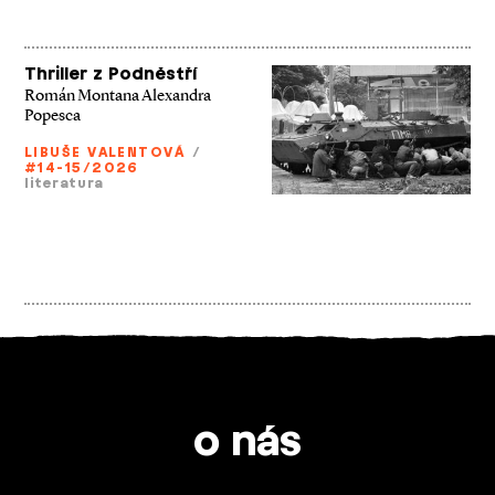
Thriller z Podněstří
Román Montana Alexandra
Popesca
LIBUŠE VALENTOVÁ
/
#14-15/2026
literatura
o nás