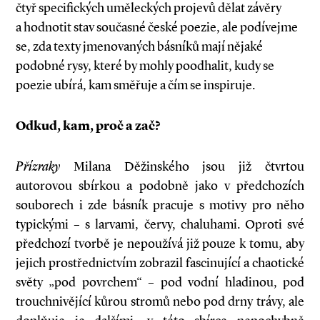
čtyř specifických uměleckých projevů dělat závěry
a hodnotit stav současné české poezie, ale podívejme
se, zda texty jmenovaných básníků mají nějaké
podobné rysy, které by mohly poodhalit, kudy se
poezie ubírá, kam směřuje a čím se inspiruje.
Odkud, kam, proč a zač?
Přízraky
Milana Děžinského jsou již čtvrtou
autorovou sbírkou a podobně jako v předchozích
souborech i zde básník pracuje s motivy pro něho
typickými – s larvami, červy, chaluhami. Oproti své
předchozí tvorbě je nepoužívá již pouze k tomu, aby
jejich prostřednictvím zobrazil fascinující a chaotické
světy „pod povrchem“ – pod vodní hladinou, pod
trouchnivějící kůrou stromů nebo pod drny trávy, ale