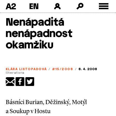
A2
Skip
Nenápaditá
to
content
nenápadnost
okamžiku
KLÁRA LISTOPADOVÁ
/
#15/2008
/
8. 4. 2008
literatura
Básníci Burian, Děžinský, Motýl
a Soukup v Hostu