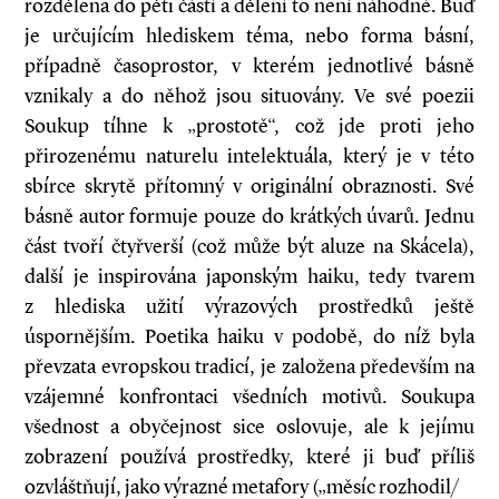
rozdělena do pěti částí a dělení to není náhodné. Buď
je určujícím hlediskem téma, nebo forma básní,
případně časoprostor, v kterém jednotlivé básně
vznikaly a do něhož jsou situovány. Ve své poezii
Soukup tíhne k „prostotě“, což jde proti jeho
přirozenému naturelu intelektuála, který je v této
sbírce skrytě přítomný v originální obraznosti. Své
básně autor formuje pouze do krátkých úvarů. Jednu
část tvoří čtyřverší (což může být aluze na Skácela),
další je inspirována japonským haiku, tedy tvarem
z hlediska užití výrazových prostředků ještě
úspornějším. Poetika haiku v podobě, do níž byla
převzata evropskou tradicí, je založena především na
vzájemné konfrontaci všedních motivů. Soukupa
všednost a obyčejnost sice oslovuje, ale k jejímu
zobrazení používá prostředky, které ji buď příliš
ozvláštňují, jako výrazné metafory („měsíc rozhodil/