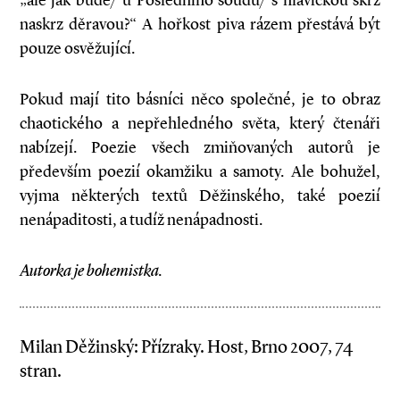
„ale jak bude/ u Posledního soudu/ s hlavičkou skrz
naskrz děravou?“ A hořkost piva rázem přestává být
pouze osvěžující.
Pokud mají tito básníci něco společné, je to obraz
chaotického a nepřehledného světa, který čtenáři
nabízejí. Poezie všech zmiňovaných autorů je
především poezií okamžiku a samoty. Ale bohužel,
vyjma některých textů Děžinského, také poezií
nenápaditosti, a tudíž nenápadnosti.
Autorka je bohemistka.
Milan Děžinský: Přízraky. Host, Brno 2007, 74
stran.