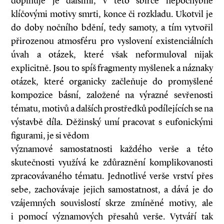
doplňuje je dalšími, v této sbírce nepochybně
klíčovými motivy smrti, konce či rozkladu. Ukotvil je
do doby nočního bdění, tedy samoty, a tím vytvořil
přirozenou atmosféru pro vyslovení existenciálních
úvah a otázek, které však neformuloval nijak
explicitně. Jsou to spíš fragmenty myšlenek a náznaky
otázek, které organicky začleňuje do promyšlené
kompozice básní, založené na výrazné sevřenosti
tématu, motivů a dalších prostředků podílejících se na
výstavbě díla. Děžinský umí pracovat s eufonickými
figurami, je si vědom
významové samostatnosti každého verše a této
skutečnosti využívá ke zdůraznění komplikovanosti
zpracovávaného tématu. Jednotlivé verše vrství přes
sebe, zachovávaje jejich samostatnost, a dává je do
vzájemných souvislostí skrze zmíněné motivy, ale
i pomocí významových přesahů verše. Vytváří tak