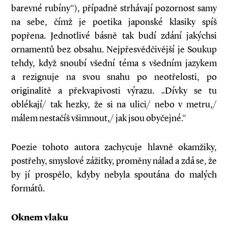
barevné rubíny“), případně strhávají pozornost samy
na sebe, čímž je poetika japonské klasiky spíš
popřena. Jednotlivé básně tak budí zdání jakýchsi
ornamentů bez obsahu. Nejpřesvědčivější je Soukup
tehdy, když snoubí všední téma s všedním jazykem
a rezignuje na svou snahu po neotřelosti, po
originalitě a překvapivosti výrazu. „Dívky se tu
oblékají/ tak hezky, že si na ulici/ nebo v metru,/
málem nestačíš všimnout,/ jak jsou obyčejné.“
Poezie tohoto autora zachycuje hlavně okamžiky,
postřehy, smyslové zážitky, proměny nálad a zdá se, že
by jí prospělo, kdyby nebyla spoutána do malých
formátů.
Oknem vlaku