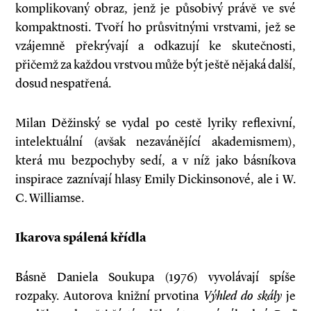
komplikovaný obraz, jenž je působivý právě ve své
kompaktnosti. Tvoří ho průsvitnými vrstvami, jež se
vzájemně překrývají a odkazují ke skutečnosti,
přičemž za každou vrstvou může být ještě nějaká další,
dosud nespatřená.
Milan Děžinský se vydal po cestě lyriky reflexivní,
intelektuální (avšak nezavánějící akademismem),
která mu bezpochyby sedí, a v níž jako básníkova
inspirace zaznívají hlasy Emily Dickinsonové, ale i W.
C. Williamse.
Ikarova spálená křídla
Básně Daniela Soukupa (1976) vyvolávají spíše
rozpaky. Autorova knižní prvotina
Výhled do skály
je