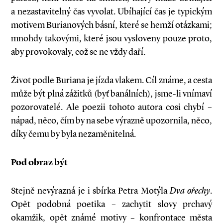
a nezastavitelný čas vyvolat. Ubíhající čas je typickým
motivem Burianových básní, které se hemží otázkami;
mnohdy takovými, které jsou vysloveny pouze proto,
aby provokovaly, což se ne vždy daří.
Život podle Buriana je jízda vlakem. Cíl známe, a cesta
může být plná zážitků (byť banálních), jsme-li vnímaví
pozorovatelé. Ale poezii tohoto autora cosi chybí –
nápad, něco, čím by na sebe výrazně upozornila, něco,
díky čemu by byla nezaměnitelná.
Pod obraz být
Stejně nevýrazná je i sbírka Petra Motýla
Dva ořechy
.
Opět podobná poetika – zachytit slovy prchavý
okamžik, opět známé motivy – konfrontace města