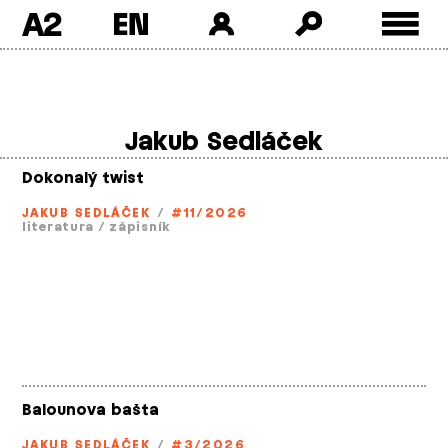
A2
Skip
to
content
Jakub Sedláček
Dokonalý twist
JAKUB SEDLÁČEK
/
#11/2026
literatura
/
zápisník
Balounova bašta
JAKUB SEDLÁČEK
/
#3/2026