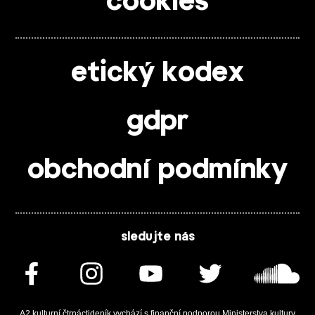
cookies
etický kodex
gdpr
obchodní podmínky
sledujte nás
A2 kulturní čtrnáctideník vychází s finanční podporou Ministerstva kultury