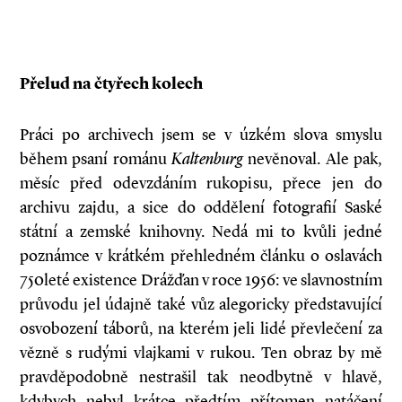
Přelud na čtyřech kolech
Práci po archivech jsem se v úzkém slova smyslu
během psaní románu
Kaltenburg
nevěnoval. Ale pak,
měsíc před odevzdáním rukopisu, přece jen do
archivu zajdu, a sice do oddělení fotografií Saské
státní a zemské knihovny. Nedá mi to kvůli jedné
poznámce v krátkém přehledném článku o oslavách
750leté existence Drážďan v roce 1956: ve slavnostním
průvodu jel údajně také vůz alegoricky představující
osvobození táborů, na kterém jeli lidé převlečení za
vězně s rudými vlajkami v rukou. Ten obraz by mě
pravděpodobně nestrašil tak neodbytně v hlavě,
kdybych nebyl krátce předtím přítomen natáčení