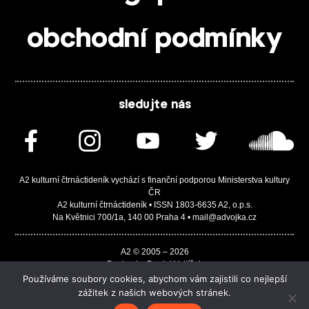
obchodní podmínky
sledujte nás
A2 kulturní čtrnáctideník vychází s finanční podporou Ministerstva kultury
ČR
A2 kulturní čtrnáctideník • ISSN 1803-6635 A2, o.p.s.
Na Květnici 700/1a, 140 00 Praha 4 • mail@advojka.cz
A2 © 2005 – 2026
Design by Daniel Vojtíšek
Built by JASA-IT & ChSoft
Používáme soubory cookies, abychom vám zajistili co nejlepší
zážitek z našich webových stránek.