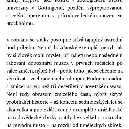
knihy: nejprve jako kostru v zoologickém ústavu
univerzity v Göttingenu, později vypreparovanou
s celým opeřením v přírodovědeckém muzeu ve
Stockholmu.
V románu se z alky postupně stává tajuplný ústřední
bod příběhu. Neboť drážďanský exemplář nebyl, jak
by si člověk mohl myslet, při náletu nebo následném
rabování depozitářů muzea v prvních měsících po
válce zničen, nýbrž byl – podle toho, jak se chceme na
věc dívat – zachráněn nebo uloupen Rudou armádou
a zmizel na víc než tři desetiletí v Sovětském svazu.
Není tedy obrazem zmizelého času, nýbrž skrytě
probíhající historie – až koncem sedmdesátých let se
alka velká a jiné zvlášť cenné exempláře drážďanské
přírodovědecké sbírky vrátily bez velkého rozruchu
na původní místo – na rozdíl od uměleckých sbírek,