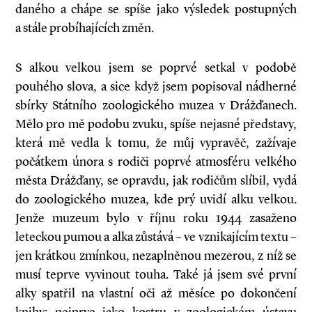
daného a chápe se spíše jako výsledek postupných
a stále probíhajících změn.
S alkou velkou jsem se poprvé setkal v podobě
pouhého slova, a sice když jsem popisoval nádherné
sbírky Státního zoologického muzea v Drážďanech.
Mělo pro mě podobu zvuku, spíše nejasné představy,
která mě vedla k tomu, že můj vypravěč, zažívaje
počátkem února s rodiči poprvé atmosféru velkého
města Drážďany, se opravdu, jak rodičům slíbil, vydá
do zoologického muzea, kde prý uvidí alku velkou.
Jenže muzeum bylo v říjnu roku 1944 zasaženo
leteckou pumou a alka zůstává – ve vznikajícím textu –
jen krátkou zmínkou, nezaplněnou mezerou, z níž se
musí teprve vyvinout touha. Také já jsem své první
alky spatřil na vlastní oči až měsíce po dokončení