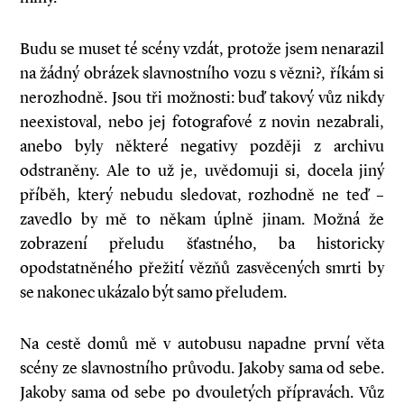
Budu se muset té scény vzdát, protože jsem nenarazil
na žádný obrázek slavnostního vozu s vězni?, říkám si
nerozhodně. Jsou tři možnosti: buď takový vůz nikdy
neexistoval, nebo jej fotografové z novin nezabrali,
anebo byly některé negativy později z archivu
odstraněny. Ale to už je, uvědomuji si, docela jiný
příběh, který nebudu sledovat, rozhodně ne teď –
zavedlo by mě to někam úplně jinam. Možná že
zobrazení přeludu šťastného, ba historicky
opodstatněného přežití vězňů zasvěcených smrti by
se nakonec ukázalo být samo přeludem.
Na cestě domů mě v autobusu napadne první věta
scény ze slavnostního průvodu. Jakoby sama od sebe.
Jakoby sama od sebe po dvouletých přípravách. Vůz