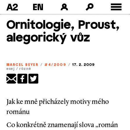
A2
Skip
Ornitologie, Proust,
to
content
alegorický vůz
MARCEL BEYER
/
#4/2009
/
17. 2. 2009
esej
/
různé
Jak ke mně přicházely motivy mého
románu
Co konkrétně znamenají slova „román