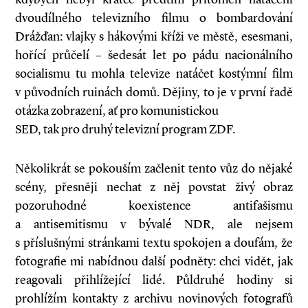
dvoudílného televizního filmu o bombardování
Drážďan: vlajky s hákovými kříži ve městě, esesmani,
hořící průčelí – šedesát let po pádu nacionálního
socialismu tu mohla televize natáčet kostýmní film
v původních ruinách domů. Dějiny, to je v první řadě
otázka zobrazení, ať pro komunistickou
SED, tak pro druhý televizní program ZDF.
Několikrát se pokouším začlenit tento vůz do nějaké
scény, přesněji nechat z něj povstat živý obraz
pozoruhodné koexistence antifašismu
a antisemitismu v bývalé NDR, ale nejsem
s příslušnými stránkami textu spokojen a doufám, že
fotografie mi nabídnou další podněty: chci vidět, jak
reagovali přihlížející lidé. Půldruhé hodiny si
prohlížím kontakty z archivu novinových fotografů