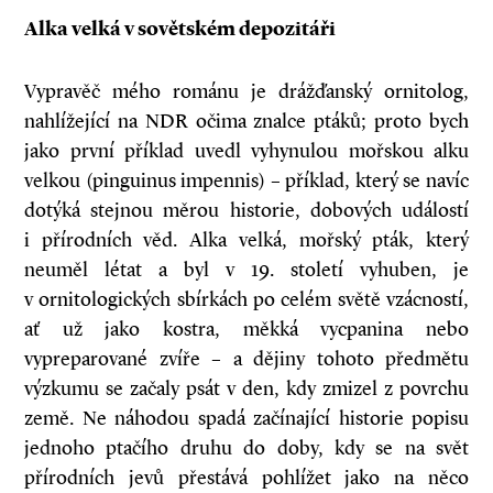
Alka velká v sovětském depozitáři
Vypravěč mého románu je drážďanský ornitolog,
nahlížející na NDR očima znalce ptáků; proto bych
jako první příklad uvedl vyhynulou mořskou alku
velkou (pinguinus impennis) – příklad, který se navíc
dotýká stejnou měrou historie, dobových událostí
i přírodních věd. Alka velká, mořský pták, který
neuměl létat a byl v 19. století vyhuben, je
v ornitologických sbírkách po celém světě vzácností,
ať už jako kostra, měkká vycpanina nebo
vypreparované zvíře – a dějiny tohoto předmětu
výzkumu se začaly psát v den, kdy zmizel z povrchu
země. Ne náhodou spadá začínající historie popisu
jednoho ptačího druhu do doby, kdy se na svět
přírodních jevů přestává pohlížet jako na něco