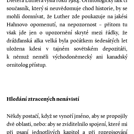
Dietera Luthera vyšla roku 1984. Ornitologický laik či
současník, který si neuvědomuje chod historie, by se
mohli domnívat, že Luther zde poukazuje na jakési
Hahnovo opomenutí, na nepozornost – přitom tu
však jde jen o upozornění skryté mezi řádky, že
drážďanská alka velká byla počátkem šedesátých let
uložena kdesi v tajném sovětském depozitáři,
k němuž neměli východoněmecký ani kanadský
ornitolog přístup.
Hledání ztracených nenávistí
Někdy postačí, když se vynoří jméno, aby se propojily
dvě oblasti, nebo: aby se zviditelnilo spojení, které mi
při psaní jednotlivých kapitol a při rozepisování