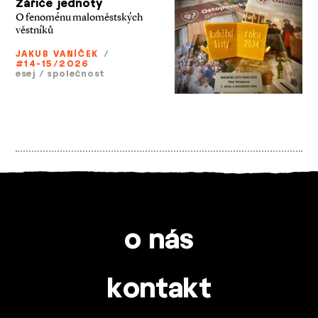
Zářiče jednoty
O fenoménu maloměstských
věstníků
JAKUB VANÍČEK
/
#14-15/2026
esej
/
společnost
o nás
kontakt