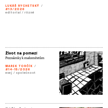
LUKÁŠ RYCHETSKÝ
/
#13/2026
editorial
/
různé
Život na pomezí
Poznámky k maloměstům
MAREK TORČÍK
/
#14-15/2026
esej
/
společnost