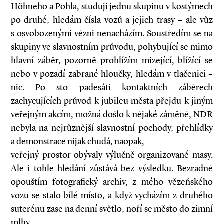
Höhneho a Pohla, studuji jednu skupinu v kostýmech
po druhé, hledám čísla vozů a jejich trasy – ale vůz
s osvobozenými vězni nenacházím. Soustředím se na
skupiny ve slavnostním průvodu, pohybující se mimo
hlavní záběr, pozorně prohlížím mizející, blížící se
nebo v pozadí zabrané hloučky, hledám v tlačenici –
nic. Po sto padesáti kontaktních záběrech
zachycujících průvod k jubileu města přejdu k jiným
veřejným akcím, možná došlo k nějaké záměně, NDR
nebyla na nejrůznější slavnostní pochody, přehlídky
a demonstrace nijak chudá, naopak,
veřejný prostor obývaly výlučně organizované masy.
Ale i tohle hledání zůstává bez výsledku. Bezradně
opouštím fotografický archiv, z mého vězeňského
vozu se stalo bílé místo, a když vycházím z druhého
suterénu zase na denní světlo, noří se město do zimní
mlhy.