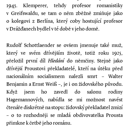
1945. Klemperer, tehdy profesor romanistiky
v Greifswaldu, se tam o něm zběžně zmiňuje jako
o kolegovi z Berlína, který coby hostující profesor
v Drážďanech bydlel v té době v jeho domě.
Rudolf Schottlaender se ovšem jmenuje také muž,
který ve svém dřívějším životě, totiž roku 1925,
přeložil první díl
Hledání
do němčiny. Stejně jako
dřívější Proustovi překladatelé, kteří na útěku před
nacionálním socialismem nalezli smrt – Walter
Benjamin a Ernst Weiß –, je i on židovského původu.
Když jsem ho zavedl do salonu rodiny
Hagemannových, nabídla se mi možnost navést
čtenáře diskrétně na stopu: židovský překladatel zmizí
– o to rozhodněji se mladá obdivovatelka Prousta
přimkne k četbě jeho románu.