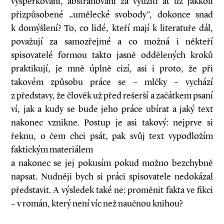
vyšperkování, abstrahování za využití ať už jakkoli
přizpůsobené „umělecké svobody“, dokonce snad
k domýšlení? To, co lidé, kteří mají k literatuře dál,
považují za samozřejmé a co možná i někteří
spisovatelé formou takto jasně oddělených kroků
praktikují, je mně úplně cizí, asi i proto, že při
takovém způsobu práce se – mlčky – vychází
z představy, že člověk už před rešerší a začátkem psaní
ví, jak a kudy se bude jeho práce ubírat a jaký text
nakonec vznikne. Postup je asi takový: nejprve si
řeknu, o čem chci psát, pak svůj text vypodložím
faktickým materiálem
a nakonec se jej pokusím pokud možno bezchybně
napsat. Nudněji bych si práci spisovatele nedokázal
představit. A výsledek také ne: proměnit fakta ve fikci
– v román, který není víc než naučnou knihou?