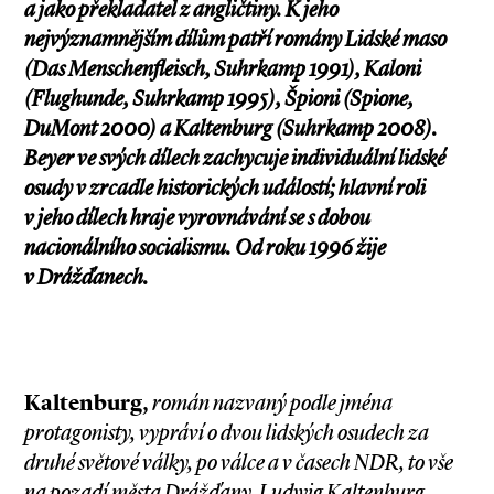
a jako překladatel z angličtiny. K jeho
nejvýznamnějším dílům patří romány Lidské maso
(Das Menschenfleisch, Suhrkamp 1991), Kaloni
(Flughunde, Suhrkamp 1995), Špioni (Spione,
DuMont 2000) a Kaltenburg (Suhrkamp 2008).
Beyer ve svých dílech zachycuje individuální lidské
osudy v zrcadle historických událostí; hlavní roli
v jeho dílech hraje vyrovnávání se s dobou
nacionálního socialismu. Od roku 1996 žije
v Drážďanech.
Kaltenburg,
román
nazvaný podle jména
protagonisty, vypráví o dvou lidských osudech za
druhé světové války, po válce a v časech NDR, to vše
na pozadí města Drážďany. Ludwig Kaltenburg,