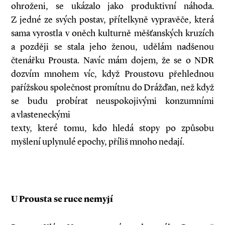
ohroženi, se ukázalo jako produktivní náhoda.
Z jedné ze svých postav, přítelkyně vypravěče, která
sama vyrostla v oněch kulturně měšťanských kruzích
a později se stala jeho ženou, udělám nadšenou
čtenářku Prousta. Navíc mám dojem, že se o NDR
dozvím mnohem víc, když Proustovu přehlednou
pařížskou společnost promítnu do Drážďan, než když
se budu probírat neuspokojivými konzumními
a vlasteneckými
texty, které tomu, kdo hledá stopy po způsobu
myšlení uplynulé epochy, příliš mnoho nedají.
U Prousta se ruce nemyjí