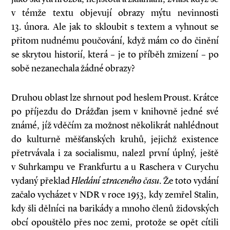
v témže textu objevují obrazy mýtu nevinnosti
13. února. Ale jak to skloubit s textem a vyhnout se
přitom nudnému poučování, když mám co do činění
se skrytou historií, která – je to příběh zmizení – po
sobě nezanechala žádné obrazy?
Druhou oblast lze shrnout pod heslem Proust. Krátce
po příjezdu do Drážďan jsem v knihovně jedné své
známé, jíž vděčím za možnost několikrát nahlédnout
do kulturně měšťanských kruhů, jejichž existence
přetrvávala i za socialismu, nalezl první úplný, ještě
v Suhrkampu ve Frankfurtu a u Raschera v Curychu
vydaný překlad
Hledání ztraceného času
. Že toto vydání
začalo vycházet v NDR v roce 1953, kdy zemřel Stalin,
kdy šli dělníci na barikády a mnoho členů židovských
obcí opouštělo přes noc zemi, protože se opět cítili