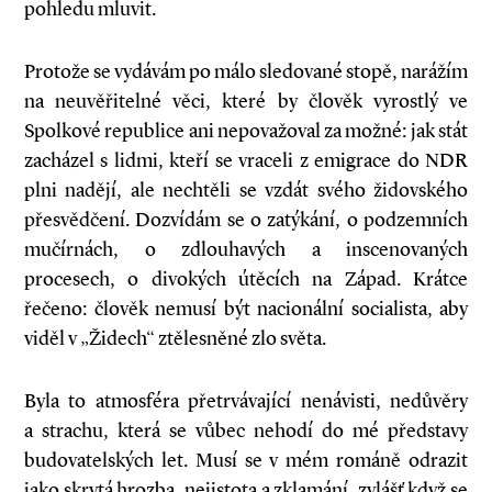
pohledu mluvit.
Protože se vydávám po málo sledované stopě, narážím
na neuvěřitelné věci, které by člověk vyrostlý ve
Spolkové republice ani nepovažoval za možné: jak stát
zacházel s lidmi, kteří se vraceli z emigrace do NDR
plni nadějí, ale nechtěli se vzdát svého židovského
přesvědčení. Dozvídám se o zatýkání, o podzemních
mučírnách, o zdlouhavých a inscenovaných
procesech, o divokých útěcích na Západ. Krátce
řečeno: člověk nemusí být nacionální socialista, aby
viděl v „Židech“ ztělesněné zlo světa.
Byla to atmosféra přetrvávající nenávisti, nedůvěry
a strachu, která se vůbec nehodí do mé představy
budovatelských let. Musí se v mém románě odrazit
jako skrytá hrozba, nejistota a zklamání, zvlášť když se