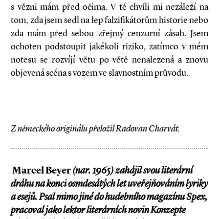
s vězni mám před očima. V té chvíli mi nezáleží na
tom, zda jsem sedl na lep falzifikátorům historie nebo
zda mám před sebou zřejmý cenzurní zásah. Jsem
ochoten podstoupit jakékoli riziko, zatímco v mém
notesu se rozvíjí větu po větě nenalezená a znovu
objevená scéna s vozem ve slavnostním průvodu.
Z německého originálu přeložil Radovan Charvát.
Marcel Beyer
(nar. 1965) zahájil svou literární
dráhu na konci osmdesátých let uveřejňováním lyriky
a esejů. Psal mimo jiné do hudebního magazínu Spex,
pracoval jako lektor literárních novin Konzepte