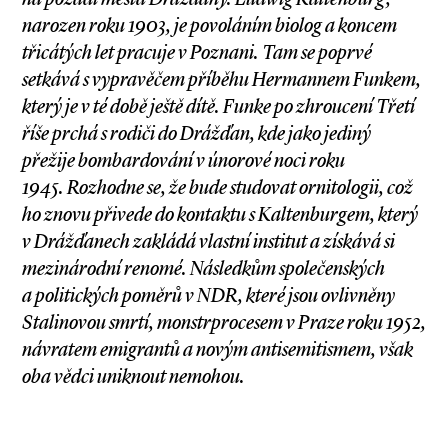
narozen roku 1903, je povoláním biolog a koncem
třicátých let pracuje v Poznani. Tam se poprvé
setkává s vypravěčem příběhu Hermannem Funkem,
který je v té době ještě dítě. Funke po zhroucení Třetí
říše prchá s rodiči do Drážďan, kde jako jediný
přežije bombardování v únorové noci roku
1945. Rozhodne se, že bude studovat ornitologii, což
ho znovu přivede do kontaktu s Kaltenburgem, který
v Drážďanech zakládá vlastní institut a získává si
mezinárodní renomé. Následkům společenských
a politických poměrů v NDR, které jsou ovlivněny
Stalinovou smrtí, monstrprocesem v Praze roku 1952,
návratem emigrantů a novým antisemitismem, však
oba vědci uniknout nemohou.