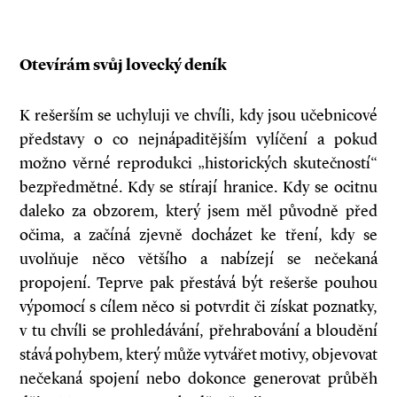
Otevírám svůj lovecký deník
K rešerším se uchyluji ve chvíli, kdy jsou učebnicové
představy o co nejnápaditějším vylíčení a pokud
možno věrné reprodukci „historických skutečností“
bezpředmětné. Kdy se stírají hranice. Kdy se ocitnu
daleko za obzorem, který jsem měl původně před
očima, a začíná zjevně docházet ke tření, kdy se
uvolňuje něco většího a nabízejí se nečekaná
propojení. Teprve pak přestává být rešerše pouhou
výpomocí s cílem něco si potvrdit či získat poznatky,
v tu chvíli se prohledávání, přehrabování a bloudění
stává pohybem, který může vytvářet motivy, objevovat
nečekaná spojení nebo dokonce generovat průběh