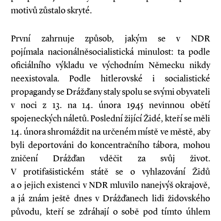
motivů zůstalo skryté.
První zahrnuje způsob, jakým se v NDR
pojímala nacionálněsocialistická minulost: ta podle
oficiálního výkladu ve východním Německu nikdy
neexistovala. Podle hitlerovské i socialistické
propagandy se Drážďany staly spolu se svými obyvateli
v noci z 13. na 14. února 1945 nevinnou obětí
spojeneckých náletů. Poslední žijící Židé, kteří se měli
14. února shromáždit na určeném místě ve městě, aby
byli deportováni do koncentračního tábora, mohou
zničení Drážďan vděčit za svůj život.
V protifašistickém státě se o vyhlazování Židů
a o jejich existenci v NDR mluvilo nanejvýš okrajově,
a já znám ještě dnes v Drážďanech lidi židovského
původu, kteří se zdráhají o sobě pod tímto úhlem