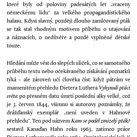
které byly od poloviny padesátých let „vraceny
německému lidu“ za velkého propagandistického
halasu. Kdysi slavný, později dlouho zamlčovaný pták
se tak stal vhodným motivem příběhu o utajování
a náznacích, o nedůvěře a pozdě vyplněné dětské
touze.
Hledání může vést do slepých uliček, co se samotného
průběhu textu nebo očekávaného získávání poznatků
týká – ale zároveň učí člověka číst: když pátrám ve
znamenitém přehledu Dietera Luthera
Vyhynulí ptáci
světa
po přesném datu úmrtí poslední alky velké, což
je 3. červen 1844, všimnu si autorovy poznámky, že
drážďanský exemplář „není uveden v Hahnově
přehledu“. Ten pod názvem
Kam se poděl zmizelý pták?
sestavil Kanaďan Hahn roku 1963, zatímco práce