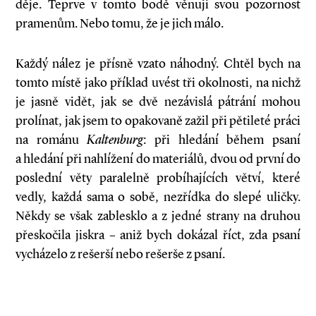
děje. Teprve v tomto bodě věnuji svou pozornost
pramenům. Nebo tomu, že je jich málo.
Každý nález je přísně vzato náhodný. Chtěl bych na
tomto místě jako příklad uvést tři okolnosti, na nichž
je jasně vidět, jak se dvě nezávislá pátrání mohou
prolínat, jak jsem to opakovaně zažil při pětileté práci
na románu
Kaltenburg
: při hledání během psaní
a hledání při nahlížení do materiálů, dvou od první do
poslední věty paralelně probíhajících větví, které
vedly, každá sama o sobě, nezřídka do slepé uličky.
Někdy se však zablesklo a z jedné strany na druhou
přeskočila jiskra – aniž bych dokázal říct, zda psaní
vycházelo z rešerší nebo rešerše z psaní.