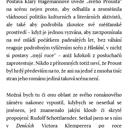
Postava Kláry Hagemannové uvede „svého Prousta“
na scénu nejen proto, aby odhalila a zesměšnila
vládnoucí politiku kulturních a literárních aktivistů,
ale také aby podrobila zkoušce své měšťanské
prostředí – když je jednou vyzvána, aby zavzpomínala
na své mládí počátkem padesátých let, bez váhání
reaguje podrobným vylíčením scén z
Hledání
, v nichž
si postavy „myjí ruce“ – aniž kdokoli z posluchačů
zaprotestuje. Nikdo z přítomných totiž neví, že Proust
byl hrdý především na to, že ani na jedné z mnoha tisíc
stran jeho románu jediná taková scéna není.
Možná bych tu či onu oblast ze svého románového
záměru nakonec vypustil, kdybych se nesetkal se
jménem, jež znamenalo jakýsi kloub či skryté
propojení: Rudolf Schottlaender. Setkal jsem se s ním
v
Denících
Victora Klemperera po roce