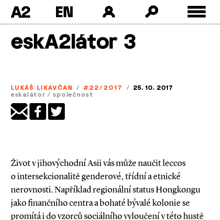
A2
Skip
eskA2látor 3
to
content
LUKÁŠ LIKAVČAN
/
#22/2017
/
25. 10. 2017
eskalátor
/
společnost
Život v jihovýchodní Asii vás může naučit leccos
o intersekcionalitě genderové, třídní a etnické
nerovnosti. Například regionální status Hongkongu
jako finančního centra a bohaté bývalé kolonie se
promítá i do vzorců sociálního vyloučení v této hustě