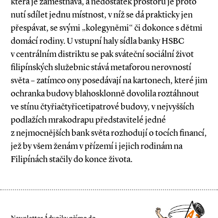
která je zaměstnává, a nedostatek prostoru je proto
nutí sdílet jednu místnost, v níž se dá prakticky jen
přespávat, se svými „kolegyněmi“ či dokonce s dětmi
domácí rodiny. U vstupní haly sídla banky HSBC
v centrálním distriktu se pak sváteční sociální život
filipínských služebnic stává metaforou nerovností
světa – zatímco ony posedávají na kartonech, které jim
ochranka budovy blahosklonně dovolila roztáhnout
ve stínu čtyřiačtyřicetipatrové budovy, v nejvyšších
podlažích mrakodrapu představitelé jedné
z nejmocnějších bank světa rozhodují o tocích financí,
jež by všem ženám v přízemí i jejich rodinám na
Filipínách stačily do konce života.