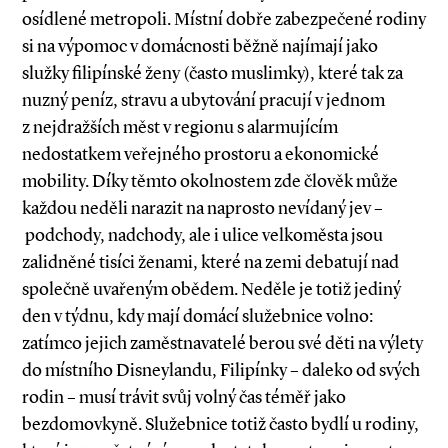
osídlené metropoli. Místní dobře zabezpečené rodiny
si na výpomoc v domácnosti běžně najímají jako
služky filipínské ženy (často muslimky), které tak za
nuzný peníz, stravu a ubytování pracují v jednom
z nejdražších měst v regio­nu s alarmujícím
nedostatkem veřejného prostoru a ekonomické
mobility. Díky těmto okolnostem zde člověk může
každou neděli narazit na naprosto nevídaný jev –
podchody, nadchody, ale i ulice velkoměsta jsou
zalidněné tisíci ženami, které na zemi debatují nad
společně uvařeným obědem. Neděle je totiž jediný
den v týdnu, kdy mají domácí služebnice volno:
zatímco jejich zaměstnavatelé berou své děti na výlety
do místního Disneylandu, Filipínky – daleko od svých
rodin – musí trávit svůj volný čas téměř jako
bezdomovkyně. Služebnice totiž často bydlí u rodiny,