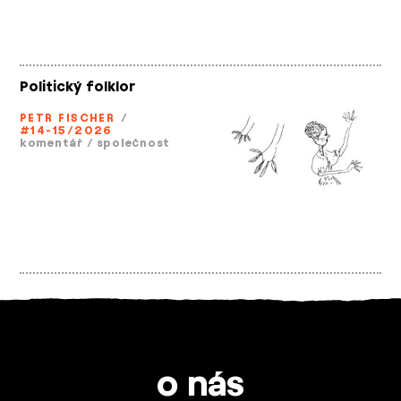
Politický folklor
PETR FISCHER
/
#14-15/2026
komentář
/
společnost
o nás