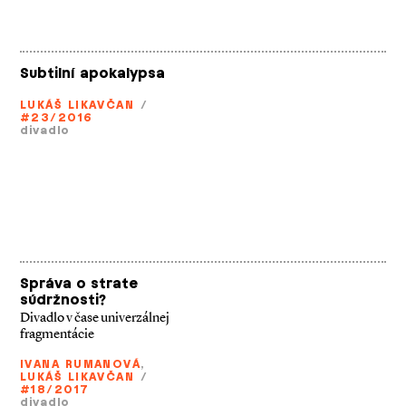
Subtilní apokalypsa
LUKÁŠ LIKAVČAN
/
#23/2016
divadlo
Správa o strate
súdržnosti?
Divadlo v čase univerzálnej
fragmentácie
IVANA RUMANOVÁ
,
LUKÁŠ LIKAVČAN
/
#18/2017
divadlo