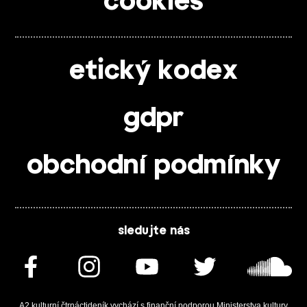
cookies
etický kodex
gdpr
obchodní podmínky
sledujte nás
A2 kulturní čtrnáctideník vychází s finanční podporou Ministerstva kultury