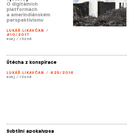
O digitálních
platformách
a amerindiánském
perspektivismu
LUKÁŠ LIKAVČAN
/
#10/2017
esej
/
různé
Útěcha z konspirace
LUKÁŠ LIKAVČAN
/
#25/2016
esej
/
různé
Subtilní apokalypsa