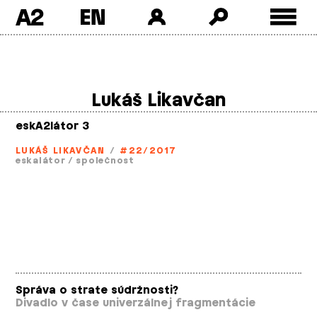
A2
Skip
to
content
Lukáš Likavčan
eskA2látor 3
LUKÁŠ LIKAVČAN
/
#22/2017
eskalátor
/
společnost
Správa o strate súdržnosti?
Divadlo v čase univerzálnej fragmentácie