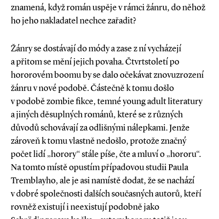
znamená, když román uspěje v rámci žánru, do něhož
ho jeho nakladatel nechce zařadit?
Žánry se dostávají do módy a zase z ní vycházejí
a přitom se mění jejich povaha. Čtvrtstoletí po
hororovém boomu by se dalo očekávat znovuzrození
žánru v nové podobě. Částečně k tomu došlo
v podobě zombie fikce, temné young adult literatury
a jiných děsuplných románů, které se z různých
důvodů schovávají za odlišnými nálepkami. Jenže
zároveň k tomu vlastně nedošlo, protože značný
počet lidí „horory“ stále píše, čte a mluví o „hororu“.
Na tomto místě opustím případovou studii Paula
Tremblayho, ale je asi namístě dodat, že se nachází
v dobré společnosti dalších současných autorů, kteří
rovněž existují i neexistují podobně jako