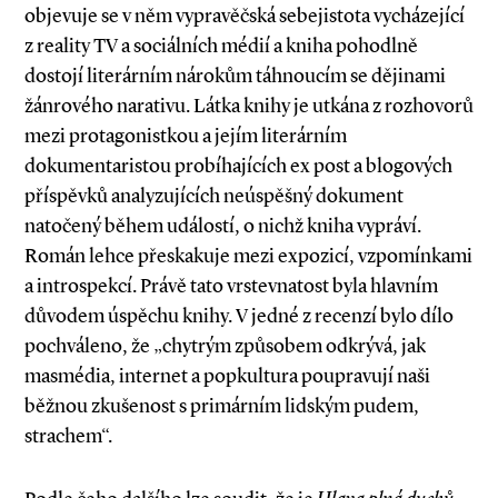
objevuje se v něm vypravěčská sebejistota vycházející
z reality TV a sociálních médií a kniha pohodlně
dostojí literárním nárokům táhnoucím se dějinami
žánrového narativu. Látka knihy je utkána z rozhovorů
mezi protagonistkou a jejím literárním
dokumentaristou probíhajících ex post a blogových
příspěvků analyzujících neúspěšný dokument
natočený během událostí, o nichž kniha vypráví.
Román lehce přeskakuje mezi expozicí, vzpomínkami
a introspekcí. Právě tato vrstevnatost byla hlavním
důvodem úspěchu knihy. V jedné z recenzí bylo dílo
pochváleno, že „chytrým způsobem odkrývá, jak
masmédia, internet a popkultura poupravují naši
běžnou zkušenost s primárním lidským pudem,
strachem“.