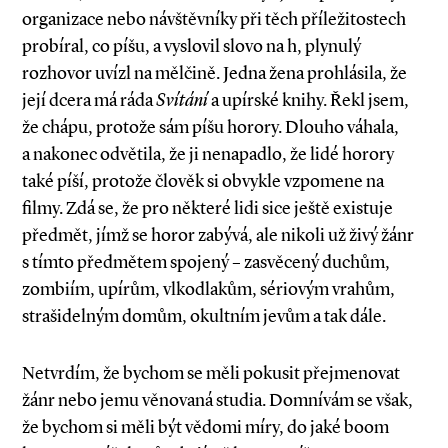
organizace nebo návštěvníky při těch příležitostech
probíral, co píšu, a vyslovil slovo na h, plynulý
rozhovor uvízl na mělčině. Jedna žena prohlásila, že
její dcera má ráda
Svítání
a upírské knihy. Řekl jsem,
že chápu, protože sám píšu horory. Dlouho váhala,
a nakonec odvětila, že ji nenapadlo, že lidé horory
také píší, protože člověk si obvykle vzpomene na
filmy. Zdá se, že pro některé lidi sice ještě existuje
předmět, jímž se horor zabývá, ale nikoli už živý žánr
s tímto předmětem spojený – zasvěcený duchům,
zombiím, upírům, vlkodlakům, sério­vým vrahům,
strašidelným domům, okultním jevům a tak dále.
Netvrdím, že bychom se měli pokusit přejmenovat
žánr nebo jemu věnovaná studia. Domnívám se však,
že bychom si měli být vědomi míry, do jaké boom