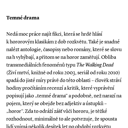
Temné drama
Nedá moc práce najít fikci, která se hrdě hlásí
k hororovým klasikám z dob rozkvětu. Také je snadné
nalézt antologie, časopisy nebo romány, které se slovu
na h vyhýbají, a přitom se na horor zaměřují. Obliba
transmediálních fenoménů typu
The ­Walking Dead
(Živí mrtví, knižně od roku 2003, seriál od roku 2010)
spadá do jisté míry právě do této oblasti – člověk stráví
hodiny pročítáním recenzí a kritik, které vyprávění
popisují jako „temné drama“ a podobně, než narazí na
pojem, který se obejde bez adjektiv a ústupků –
„horor“. Zda to odráží zášť vůči hororu, je těžké
rozhodnout, minimálně to ale potvrzuje, že spousta
lidí vnímá několik desítek let po období rozkvětu