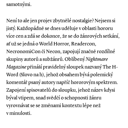
samotnými.
Není to ale jen projev zbytnělé nostalgie? Nejsem si
jistý. Každopádně se dnes uděluje v oblasti hororu
více cen a zdá se dokonce, že se do žánrových setkání,
ať už se jedná o World Horror, Readercon,
NecronomiCon či Necon, zapojují značně rozdílné
skupiny autorů a subžánrů. Oblíbený
Nightmare
Magazine
přináší pravidelný sloupek nazvaný The H­-
Word (Slovo na h), jehož obsahem bývá polemický
komentář psaný autory napříč hororovým spektrem.
Zapojení spisovatelů do sloupku, jehož název kdysi
býval vtipem, snad svědčí o schopnosti žánru
vyrovnávat se se změnami kontextu lépe než
v minulosti.