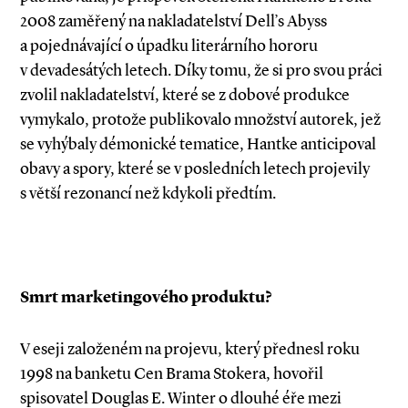
2008 zaměřený na nakladatelství Dell’s Abyss
a pojednávající o úpadku literárního hororu
v devadesátých letech. Díky tomu, že si pro svou práci
zvolil nakladatelství, které se z dobové produkce
vymykalo, protože publikovalo množství autorek, jež
se vyhýbaly démonické tematice, Hantke anticipoval
obavy a spory, které se v posledních letech projevily
s větší rezonancí než kdykoli předtím.
Smrt marketingového produktu?
V eseji založeném na projevu, který přednesl roku
1998 na banketu Cen Brama Stokera, hovořil
spisovatel Douglas E. Winter o dlouhé éře mezi