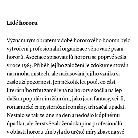
Lidé hororu
Významným obratem v době hororového boomu bylo
vytvoření profesionální organizace věnované psaní
hororů. Asociace spisovatelů hororu se poprvé sešla
v roce 1985. Příběh jejího založení je zdokumentován
na mnoha místech, ale načasování jejího vzniku si
zaslouží pozornost. Jen několik let poté, co část
literárního trhu zaměřená na horory skočila na lep
dalším populárním žánrům, jako jsou fantasy, sci­-fi,
romantické či mysteriózní romány, trh začal upadat.
Nestalo se tak ze dne na den a nedošlo k úplnému
úpadku, ale čerstvě založená skupina profesionálů
v oblasti hororu tím byla do určité míry zbavena své