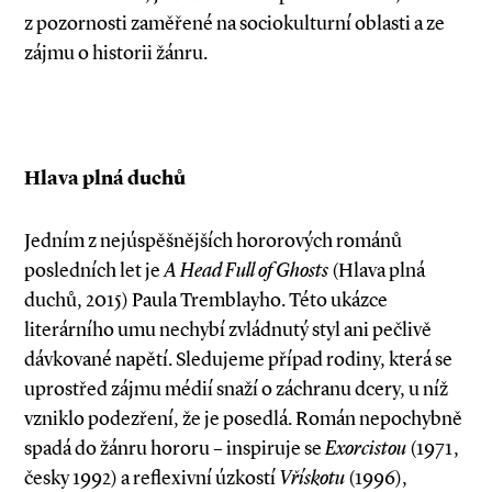
z pozornosti zaměřené na sociokulturní oblasti a ze
zájmu o historii žánru.
Hlava plná duchů
Jedním z nejúspěšnějších hororových románů
posledních let je
A Head Full of Ghosts
(Hlava plná
duchů, 2015) Paula Tremblayho. Této ukázce
literárního umu nechybí zvládnutý styl ani pečlivě
dávkované napětí. Sledujeme případ rodiny, která se
uprostřed zájmu médií snaží o záchranu dcery, u níž
vzniklo podezření, že je posedlá. Román nepochybně
spadá do žánru hororu – inspiruje se
Exorcistou
(1971,
česky 1992) a reflexivní úzkostí
Vřískotu
(1996),