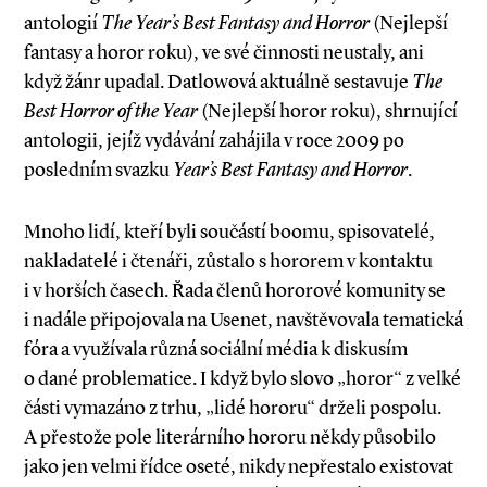
antologií
The Year’s Best Fantasy and Horror
(Nejlepší
fantasy a horor roku), ve své činnosti neustaly, ani
když žánr upadal. Datlowová aktuálně sestavuje
The
Best Horror of the Year
(Nejlepší horor roku), shrnující
antologii, jejíž vydávání zahájila v roce 2009 po
posledním svazku
Year’s Best Fantasy and Horror
.
Mnoho lidí, kteří byli součástí boomu, spisovatelé,
nakladatelé i čtenáři, zůstalo s hororem v kontaktu
i v horších časech. Řada členů hororové komunity se
i nadále připojovala na Usenet, navštěvovala tematická
fóra a využívala různá sociální média k diskusím
o dané problematice. I když bylo slovo „horor“ z velké
části vymazáno z trhu, „lidé hororu“ drželi pospolu.
A přestože pole literárního hororu někdy působilo
jako jen velmi řídce oseté, nikdy nepřestalo existovat