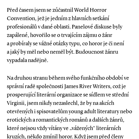
Před časem jsem se zúčastnil World Horror
Convention, jež je jedním z hlavních setkání
profesionálů v dané oblasti. Panelové diskuse byly
zapálené, hovořilo se o trvajícím zájmu o žánr
a probíraly se vážné otázky typu, co horor je či není
a jaký by měl nebo neměl být. Budoucnost žánru
vypadala nadějně.
Na druhou stranu během svého funkčního období ve
správní radě společnosti James River Writers, což je
prosperující literární organizace se sídlem ve střední
Virginii, jsem nikdy nezaslechl, že by na akcích
otevřených i spisovatelům young adult literatury nebo
erotických a romantických románů a dalších žánrů,
které nejsou vždy vítány ve „vážených“ literárních
kruzích, někdo zmínil horor. Když jsem před členy