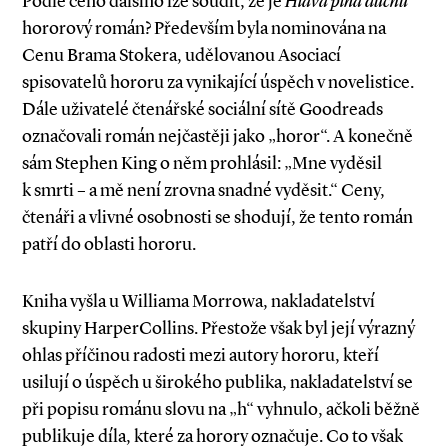
Podle čeho dalšího lze soudit, že je
Hlava plná duchů
hororový román? Především byla nominována na
Cenu Brama Stokera, udělovanou Asociací
spisovatelů hororu za vynikající úspěch v novelistice.
Dále uživatelé čtenářské sociální sítě Goodreads
označovali román nejčastěji jako „horor“. A konečně
sám Stephen King o něm prohlásil: „Mne vyděsil
k smrti – a mě není zrovna snadné vyděsit.“ Ceny,
čtenáři a vlivné osobnosti se shodují, že tento román
patří do oblasti hororu.
Kniha vyšla u Williama Morrowa, nakladatelství
skupiny HarperCollins. Přestože však byl její výrazný
ohlas příčinou radosti mezi autory hororu, kteří
usilují o úspěch u širokého publika, nakladatelství se
při popisu románu slovu na „h“ vyhnulo, ačkoli běžně
publikuje díla, které za horory označuje. Co to však