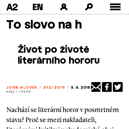
A2
Skip
To slovo na h
to
content
Život po životě
literárního hororu
JOHN GLOVER
/
#12/2018
/
5. 6. 2018
esej
/
různé
Nachází se literární horor v posmrtném
stavu? Proč se mezi nakladateli,