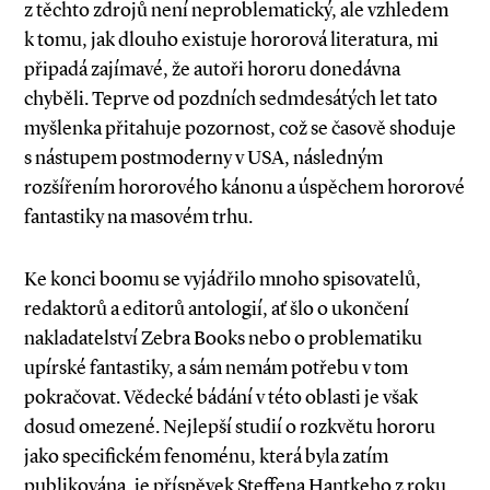
z těchto zdrojů není neproblematický, ale vzhledem
k tomu, jak dlouho existuje hororová literatura, mi
připadá zajímavé, že autoři hororu donedávna
chyběli. Teprve od pozdních sedmdesátých let tato
myšlenka přitahuje pozornost, což se časově shoduje
s nástupem postmoderny v USA, následným
rozšířením hororového kánonu a úspěchem hororové
fantastiky na masovém trhu.
Ke konci boomu se vyjádřilo mnoho spisovatelů,
redaktorů a editorů antologií, ať šlo o ukončení
nakladatelství Zebra Books nebo o problematiku
upírské fantastiky, a sám nemám potřebu v tom
pokračovat. Vědecké bádání v této oblasti je však
dosud omezené. Nejlepší studií o rozkvětu hororu
jako specifickém fenoménu, která byla zatím
publikována, je příspěvek Steffena Hantkeho z roku