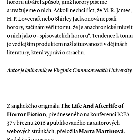
hororu utvářel způsob, jímž horory píšeme
a uvažujeme o nich. Ačkoli nechci říct, že M. R. James,
H. P. Lovecraft nebo Shirley Jacksonová nepsali
horory, začínám věřit tomu, že je anachronické mluvit
o nich jako o „spisovatelích hororu“. Tendence k tomu
je vedlejším produktem naší situovanosti v dějinách
literatury, která vypráví o strachu.
Autor je knihovník ve Virginia Commonwealth University.
Z anglického originálu
The Life And Afterlife of
Horror Fiction
, předneseného na konferenci ICFA
37 v březnu 2016 a publikovaného na autorových
webových stránkách, přeložila
Marta Martinová
.
Redakčně upraveno.