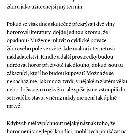
žánru jako užitečnější jiný termín.
Pokud se však dnes skutečně překrývají dvě vlny
hororové literatury, dojde jednou k tomu, že
opadnou? Můžeme mluvit o cyklické povaze
žánrového pole ve světě, kde malá a internetová
nakladatelství, Kindle a další prostředky budou
udržovat horor při životě tak dlouho, dokud jsou tu
zákazníci, kteří ho budou kupovat? Možná že se
nenacházíme, jak mnozí tvrdí, v nějakém zlatém věku
nebo dočasném rozkvětu, ale spíše jsme vstoupili do
setrvalého stavu, v němž nikdy nic není tak úplně
mrtvé.
Kdybych měl vypíchnout nějaký náznak toho, že
horor není v nejlepší kondici, mohl bych poukázat na