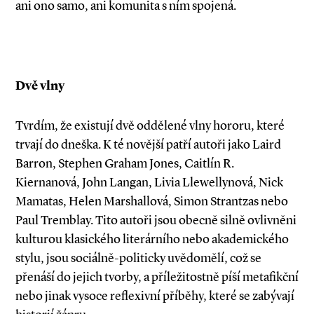
ani ono samo, ani komunita s ním spojená.
Dvě vlny
Tvrdím, že existují dvě oddělené vlny hororu, které
trvají do dneška. K té novější patří autoři jako Laird
Barron, Stephen Graham Jones, Caitlín R.
Kiernanová, John Langan, Livia Llewellynová, Nick
Mamatas, Helen Mars­hallová, Simon Strantzas nebo
Paul Tremblay. Tito autoři jsou obecně silně ovlivněni
kulturou klasického literárního nebo akademického
stylu, jsou sociálně­-politicky uvědomělí, což se
přenáší do jejich tvorby, a příležitostně píší metafikční
nebo jinak vysoce reflexivní příběhy, které se zabývají