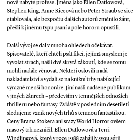
nově nabyté profese. Jména jako Ellen Datlowová,
Stephen King, Anne Riceová nebo Peter Straub se sice
etablovala, ale bezpočtu dalších autorů změnilo žánr,
přešli k jinému typu psaní a pole hororu opustili.
Další vývoj se dal v mnoha ohledech očekávat.
Spisovatelé, kteří chtěli psát fikci, jejímž smyslem je
vyvolat strach, našli dvě skrytá zákoutí, kde se tomu
mohli nadále věnovat. Někteří oslovili malá
nakladatelství a vydali se na knižní trhy nabízející
výrazně menší honoráře. Jiní našli nadšené publikum
v jiných žánrech – především v temnějších odnožích
thrilleru nebo fantasy. Zvláště v posledním desetiletí
sledujeme vznik nových trhů s temnou fantastikou.
Ceny Brama Stokera ani srazy World Horror ovšem
masový trh nezničil. Ellen Datlowová a Terri
Windlingová, které v roce 1988 zahájily svou sérii