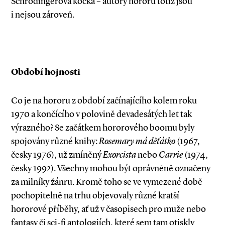
Schrödingerova kočka – autory hororu totiž jsou
i nejsou zároveň.
Období hojnosti
Co je na hororu z období začínajícího kolem roku
1970 a končícího v polovině devadesátých let tak
výrazného? Se začátkem hororového boomu byly
spojovány různé knihy:
Rosemary má děťátko
(1967,
česky 1976), už zmíněný
Exorcista
nebo
Carrie
(1974,
česky 1992). Všechny mohou být oprávněně označeny
za milníky žánru. Kromě toho se ve vymezené době
pochopitelně na trhu objevovaly různé kratší
hororové příběhy, ať už v časopisech pro muže nebo
fantasy či sci­-fi antologiích, které sem tam otiskly