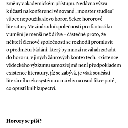
změny v akademickém přístupu. Nedávná výzva
k účasti na konferenci věnované „monster studies“
vůbec nepoužila slovo horor. Sekce hororové
literatury Mezinárodní společnosti pro fantastiku
v umění je menší než dříve – částečně proto, že
někteří členové společnosti se rozhodli promluvit
o předmětu bádání, který by mnozí neváhali zařadit
do hororu, v jiných žánrových kontextech. Existence
vědeckého výzkumu samozřejmě není předpokladem
existence literatury, jíž se zabývá, je však součástí
literárního ekosystému a má vliv na osud fikce poté,
co opustí knihkupectví.
Horory se píší?