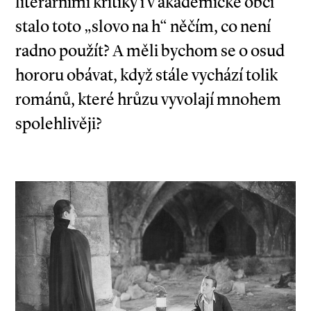
literárními kritiky i v akademické obci
stalo toto „slovo na h“ něčím, co není
radno použít? A měli bychom se o osud
hororu obávat, když stále vychází tolik
románů, které hrůzu vyvolají mnohem
spolehlivěji?