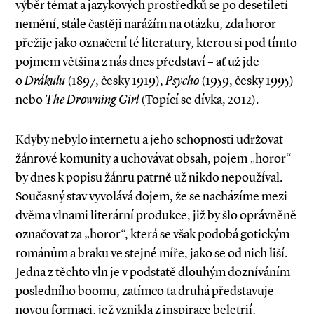
výběr témat a jazykových prostředků se po desetiletí
nemění, stále častěji narážím na otázku, zda horor
přežije jako označení té literatury, kterou si pod tímto
pojmem většina z nás dnes představí – ať už jde
o
Drákulu
(1897, česky 1919),
Psycho
(1959, česky 1995)
nebo
The Drowning Girl
(Topící se dívka, 2012).
Kdyby nebylo internetu a jeho schopnosti udržovat
žánrové komunity a uchovávat obsah, pojem „horor“
by dnes k popisu žánru patrně už nikdo nepoužíval.
Současný stav vyvolává dojem, že se nacházíme mezi
dvěma vlnami literární produkce, již by šlo oprávněně
označovat za „horor“, která se však podobá gotickým
románům a braku ve stejné míře, jako se od nich liší.
Jedna z těchto vln je v podstatě dlouhým dozníváním
posledního boomu, zatímco ta druhá představuje
novou formaci, jež vznikla z inspirace beletrií,