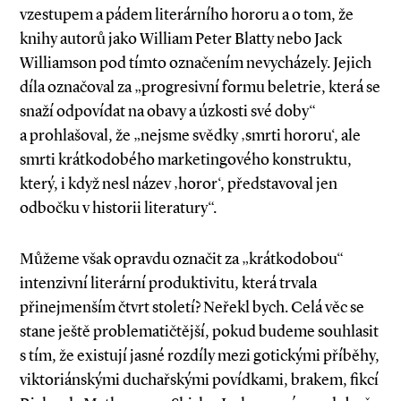
vzestupem a pádem literárního hororu a o tom, že
knihy autorů jako William Peter Blatty nebo Jack
Williamson pod tímto označením nevycházely. Jejich
díla označoval za „progresivní formu beletrie, která se
snaží odpovídat na obavy a úzkosti své doby“
a prohlašoval, že „nejsme svědky ‚smrti hororu‘, ale
smrti krátkodobého marketingového konstruktu,
který, i když nesl název ‚horor‘, představoval jen
odbočku v historii literatury“.
Můžeme však opravdu označit za „krátkodobou“
intenzivní literární produktivitu, která trvala
přinejmenším čtvrt století? Neřekl bych. Celá věc se
stane ještě problematičtější, pokud budeme souhlasit
s tím, že existují jasné rozdíly mezi gotickými příběhy,
viktoriánskými duchařskými povídkami, brakem, fikcí