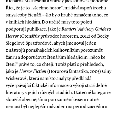
Richarda Mathesona a Shirley Jacksonové a podobně.
Říct, že je to „všechno horor“, mi dává aspoň trochu
smysl coby čtenáři – šlo by o hrubé označení toho, co
v knihách hledám. Do určité míry toto pojetí
podporují publikace, jako je
Readers’ Advisory Guide to
Horror
(Čtenářův průvodce hororem, 2012) od Becky
Siegelové Spratfordové, abych jmenoval jeden
z nástrojů pomáhajících knihovníkům porozumět
žánru a doporučovat čtenářům hledajícím „něco ke
čtení“ právě to, co chtějí. Totéž platí o přehledech,
jako je
Horror Fiction
(Hororová fantastika, 2005) Giny
Wiskerové, která namísto analýzy předkládá
vyčerpávající faktické informace o vývoji strašidelné
literatury v jejích různých sta­­diích. Užitečné kategorie
sloužící obecnějšímu porozumění ovšem nutně
nemusí být nejlepším návodem na periodizaci žánru.