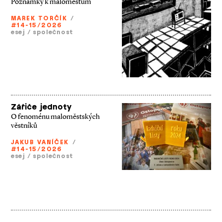
Poznámky k maloměstům
MAREK TORČÍK
/
#14-15/2026
esej
/
společnost
Zářiče jednoty
O fenoménu maloměstských
věstníků
JAKUB VANÍČEK
/
#14-15/2026
esej
/
společnost