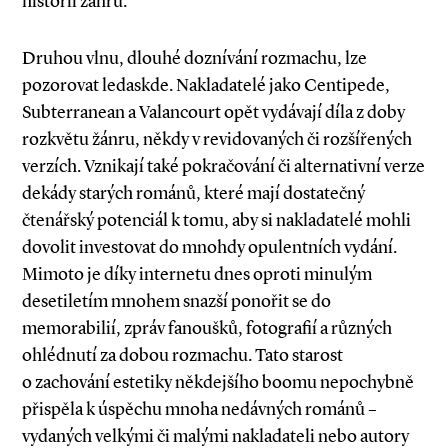
historií žánru.
Druhou vlnu, dlouhé doznívání rozmachu, lze
pozorovat ledaskde. Nakladatelé jako Centipede,
Subterranean a Valancourt opět vydávají díla z doby
rozkvětu žánru, někdy v revidovaných či rozšířených
verzích. Vznikají také pokračování či alternativní verze
dekády starých románů, které mají dostatečný
čtenářský potenciál k tomu, aby si nakladatelé mohli
dovolit investovat do mnohdy opulentních vydání.
Mimoto je díky internetu dnes oproti minulým
desetiletím mnohem snazší ponořit se do
memorabilií, zpráv fanoušků, fotografií a různých
ohlédnutí za dobou rozmachu. Tato starost
o zachování estetiky někdejšího boomu nepochybně
přispěla k úspěchu mnoha nedávných románů –
vydaných velkými či malými nakladateli nebo autory