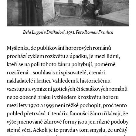
Bela Lugosi v Drákulovi, 1931. Foto Roman Freulich
Myšlenka, že publikování hororových románů
prochází cyklem rozkvětu a úpadku, je mezi lidmi,
kteří se na poli tohoto žánru pohybují, poměrně
rozšířená – souhlasí s ní spisovatelé, čtenáři,
nakladatelé i kritici. Vzhledem k historickému
vzestupu a vymizení gotických či šestákových románů
nebo obecně braku i vzhledem k rozkvětu hororu
mezi lety 1970 a 1995 není těžké pochopit, proč tento
pohled přetrvává. Čtenáři a fanoušci žánru říkávají, že
výše jmenované žánrové formy jsou jen různé podoby
stejné věci. Ačkoli je to pravda v tom smyslu, že určitý