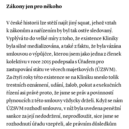
Zákony jen pro někoho
V české historii lze stěží najít jiný squat, jehož vztah
k zákonům a nařízením by byl tak ostře sledovaný.
Vyplývá to do velké míry z toho, že existence Kliniky
byla silně medializována, a také z faktu, že byla vázána
smlouvou o výpůjčce, kterou jsem jako jedna z členek
kolektivu v roce 2015 podepsala s Úřadem pro
zastupování státu ve věcech majetkových (ÚZSVM).
Za čtyři roky této existence se na Kliniku sneslo tolik
trestních oznámení, udání, žalob, pokut a exekučních
řízení asi právě proto, že jsme se práv a povinností
plynoucích z této smlouvy vždycky drželi. Když se nám
ÚZSVM rozhodl smlouvu, v níž byla uvedena peněžní
sankce za její nedodržení, neprodloužit, sice jsme se
rozhodnutí úřadu vzepřeli, ale právním důsledkům