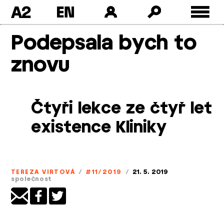
A2
Skip
Podepsala bych to
to
content
znovu
Čtyři lekce ze čtyř let
existence Kliniky
TEREZA VIRTOVÁ
/
#11/2019
/
21. 5. 2019
společnost