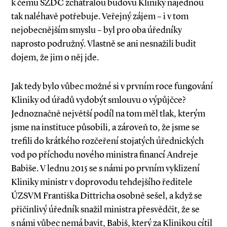
k čemu SŽDC zchátralou budovu Kliniky najednou
tak naléhavě potřebuje. Veřejný zájem – i v tom
nejobecnějším smys­lu – byl pro oba úředníky
naprosto podružný. Vlastně se ani nesnažili budit
dojem, že jim o něj jde.
Jak tedy bylo vůbec možné si v prvním roce fungování
Kliniky od úřadů vydobýt smlouvu o výpůjčce?
Jednoznačně největší podíl na tom měl tlak, kterým
jsme na instituce působili, a zároveň to, že jsme se
trefili do krátkého rozčeření stojatých úřednických
vod po příchodu nového ministra financí Andreje
Babiše. V lednu 2015 se s námi po prvním vyklizení
Kliniky ministr v doprovodu tehdejšího ředitele
ÚZSVM Františka Dittricha osobně sešel, a když se
přičinlivý úředník snažil ministra přesvědčit, že se
s námi vůbec nemá bavit, Babiš, který za Klinikou cítil