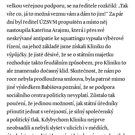
velkou veřejnou podporu, se na ředitele rozkřikl: „Tak
víte co, já to možná vezmu vám a dám to jim!“ Za pár
dní byl ředitel ÚZSVM propuštěn a místo něj
nastoupila Kateřina Arajmu, která i přes své
neskrývané antipatie ke squattingu vypsala výběrové
řízení, na jehož základě jsme získali Kliniku do
výpůjčky. Je jistě děsivé, že se o státním majetku
rozhoduje takto feudálním způsobem, pro Kliniku to
ale znamenalo dočasný klid. Skutečnost, že nám po
roce nebyla prodloužena smlouva, byla patrně mimo
jiné výsledkem Babišova poznání, že se podpora
sociálního centra politicky nevyplatí. Zůstalo tak
poučení, že jedinou možností, jak státní úředníky
přinutit jednat s veřejností, je silný společenský
a politický tlak. Kdybychom Kliniku nejprve
neobsadili a nebyli slyšet v ulicích i v médiích,