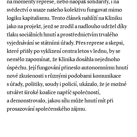
na momenty represe, nebo naopak solidarity, i na
svědectví o snaze našeho kolektivu fungovat mimo
logiku kapitalismu. Tento článek nahlíží na Kliniku
jako na projekt, jenž se zrodil a nadlouho udržel díky
tlaku sociálních hnutí a prostřednictvím trvalého
vyjednávání se státními úřady. Přes represe a skepsi,
které přišly po vyklizení centra letos v lednu, by se
nemělo zapomínat, že Klinika dosáhla nejednoho
úspěchu. Její fungování přineslo autonomnímu hnutí
nové zkušenosti s různými podobami komunikace
s úřady, politiky, soudy i policií, ukázalo, že je možné
utvářet široké koalice napříč společností,
a demonstrovalo, jakou sílu může hnutí mít při
prosazování společenského zájmu.