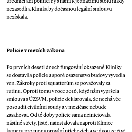
úředníci ani politici by s námi k jednacímu stolu nikdy
nezasedli a Klinika by dočasnou legální smlouvu
nezískala.
Policie v mezích zákona
Po prvních deseti dnech fungování obsazené Kliniky
se dostavila policie a sporé osazenstvo budovy vyvedla
ven. Zákroky proti squatterům se považovaly za
rutinu. Oproti tomu v roce 2016, když nám vypršela
smlouva s ÚZSVM, policie deklarovala, že nechá věc
posoudit civilními soudy a v mezičase nebude
zasahovat. Od té doby policie sama neinicio­vala
násilné střety. Jistě, nainstalovala naproti Klinice
kameru pro monitorování příchozích a ve dvou ze čtyř