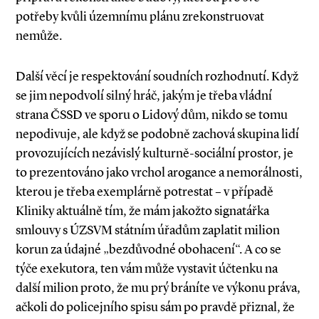
potřeby kvůli územnímu plánu zrekonstruovat
nemůže.
Další věcí je respektování soudních rozhodnutí. Když
se jim nepodvolí silný hráč, jakým je třeba vládní
strana ČSSD ve sporu o Lidový dům, nikdo se tomu
nepodivuje, ale když se podobně zachová skupina lidí
provozujících nezávislý kulturně­-sociální prostor, je
to prezentováno jako vrchol arogance a nemorálnosti,
kterou je třeba exemplárně potrestat – v případě
Kliniky aktuálně tím, že mám jakožto signatářka
smlouvy s ÚZSVM státním úřadům zaplatit milion
korun za údajné „bezdůvodné obohacení“. A co se
týče exekutora, ten vám může vystavit účtenku na
další milion proto, že mu prý bráníte ve výkonu práva,
ačkoli do policejního spisu sám po pravdě přiznal, že