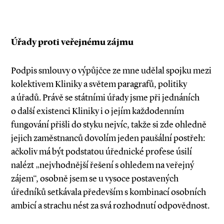
Úřady proti veřejnému zájmu
Podpis smlouvy o výpůjčce ze mne udělal spojku mezi
kolektivem Kliniky a světem paragrafů, politiky
a úřadů. Právě se státními úřady jsme při jednáních
o další existenci Kliniky i o jejím každodenním
fungování přišli do styku nejvíc, takže si zde ohledně
jejich zaměstnanců dovolím jeden paušální postřeh:
ačkoliv má být podstatou úřednické profese úsilí
nalézt „nejvhodnější řešení s ohledem na veřejný
zájem“, osobně jsem se u vysoce postavených
úředníků setkávala především s kombinací osobních
ambicí a strachu nést za svá rozhodnutí odpovědnost.