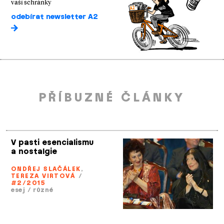
vaší schránky
odebírat newsletter A2
PŘÍBUZNÉ ČLÁNKY
V pasti esencialismu
a nostalgie
ONDŘEJ SLAČÁLEK
,
TEREZA VIRTOVÁ
/
#2/2015
esej
/
různé