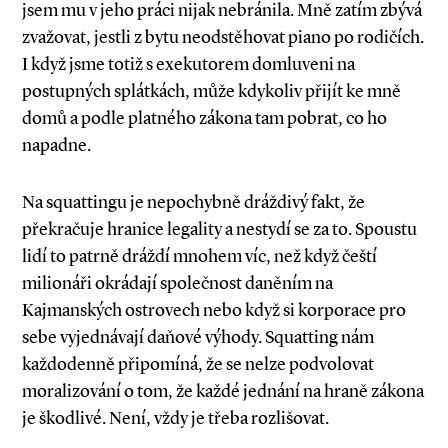
jsem mu v jeho práci nijak nebránila. Mně zatím zbývá
zvažovat, jestli z bytu neodstěhovat piano po rodičích.
I když jsme totiž s exekutorem domluveni na
postupných splátkách, může kdykoliv přijít ke mně
domů a podle platného zákona tam pobrat, co ho
napadne.
Na squattingu je nepochybně dráždivý fakt, že
překračuje hranice legality a nestydí se za to. Spoustu
lidí to patrně dráždí mnohem víc, než když čeští
milionáři okrádají společnost daněním na
Kajmanských ostrovech nebo když si korporace pro
sebe vyjednávají daňové výhody. Squatting nám
každodenně připomíná, že se nelze podvolovat
moralizování o tom, že každé jednání na hraně zákona
je škodlivé. Není, vždy je třeba rozlišovat.