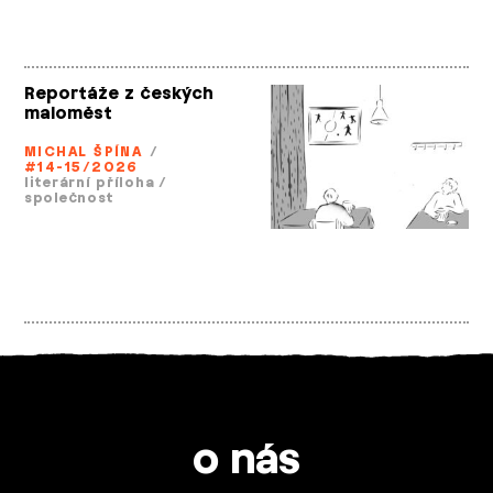
Reportáže z českých
maloměst
MICHAL ŠPÍNA
/
#14-15/2026
literární příloha
/
společnost
o nás