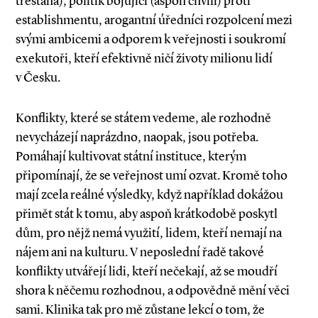
trestána), politik bojující (aspoň chvíli) proti
establishmentu, arogantní úředníci rozpolcení mezi
svými ambicemi a odporem k veřejnosti i soukromí
exekutoři, kteří efektivně ničí životy milionu lidí
v Česku.
Konflikty, které se státem vedeme, ale rozhodně
nevycházejí naprázdno, naopak, jsou potřeba.
Pomáhají kultivovat státní instituce, kterým
připomínají, že se veřejnost umí ozvat. Kromě toho
mají zcela reálné výsledky, když například dokážou
přimět stát k tomu, aby aspoň krátkodobě poskytl
dům, pro nějž nemá využití, lidem, kteří nemají na
nájem ani na kulturu. V neposlední řadě takové
konflikty utvářejí lidi, kteří nečekají, až se moudří
shora k něčemu rozhodnou, a odpovědně mění věci
sami. Klinika tak pro mě zůstane lekcí o tom, že