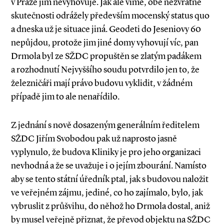
v Praze jim nevyhovuje. Jak ale víme, obě nezvratné
skutečnosti odrážely především mocenský status quo
a dneska už je situace jiná. Geodeti do Jeseniovy 60
nepůjdou, protože jim jiné domy vyhovují víc, pan
Drmola byl ze SŽDC propuštěn se zlatým padákem
a rozhodnutí Nejvyššího soudu potvrdilo jen to, že
železničáři mají právo budovu vyklidit, v žádném
případě jim to ale nenařídilo.
Z jednání s nově dosazeným generálním ředitelem
SŽDC Jiřím Svobodou pak už naprosto jasně
vyplynulo, že budova Kliniky je pro jeho organizaci
nevhodná a že se uvažuje i o jejím zbourání. Namísto
aby se tento státní úředník ptal, jak s budovou naložit
ve veřejném zájmu, jediné, co ho zajímalo, bylo, jak
vybruslit z průšvihu, do něhož ho Drmola dostal, aniž
by musel veřejně přiznat, že převod objektu na SŽDC