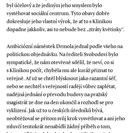
byl účelový a že jediným jeho smyslem bylo
vystěhovat sociální centrum. Tyto obavy dobře
dokresluje jeho vlastní výrok, že ať to s Klinikou
dopadne jakkoliv, asi to nebude bez „ztráty květinky“.
Ambiciózní náměstek Drmola jednal podle všeho na
politickou objednávku. Na řediteli Svobodovi bylo
sympatické, že nám otevřeně sdělil, že neví, co si
s Klinikou počít, chyběla mu ale kuráž přiznat to
veřejně. Ať už se chtěl blýsknout jako razantní šéf,
nebo se nechtěl s veřejností raději vůbec zaplétat,
nadějná jednání o převodu budovy na pražský
magistrát ze dne na den ukončil a rozhodl se pro
vyklizení. Jak už to u českých úředníků bývá,
neobtěžoval se přitom svůj krok vysvětlovat a ani jeho
mluvčí tentokrát nenabídli žádný příběh o tom,