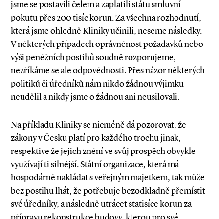
jsme se postavili čelem a zaplatili státu smluvní
pokutu přes 200 tisíc korun. Za všechna rozhodnutí,
která jsme ohledně Kliniky učinili, neseme následky.
V některých případech oprávněnost požadavků nebo
výši peněžních postihů soudně rozporujeme,
nezříkáme se ale odpovědnosti. Přes názor některých
politiků či úředníků nám nikdo žádnou výjimku
neudělil a nikdy jsme o žádnou ani neusilovali.
Na příkladu Kliniky se nicméně dá pozorovat, že
zákony v Česku platí pro každého trochu jinak,
respektive že jejich znění ve svůj prospěch obvykle
využívají ti silnější. Státní organizace, která má
hospodárně nakládat s veřejným majetkem, tak může
bez postihu lhát, že potřebuje bezodkladně přemístit
své úředníky, a následně utrácet statisíce korun za
přípravu rekonstrukce budovy, kterou pro své