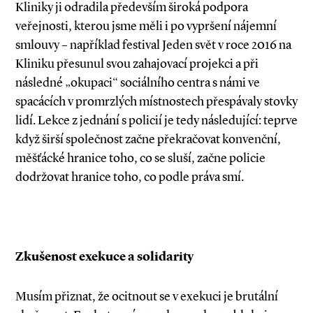
Kliniky ji odradila především široká podpora
veřejnosti, kterou jsme měli i po vypršení nájemní
smlouvy – například festival Jeden svět v roce 2016 na
Kliniku přesunul svou zahajovací projekci a při
následné „okupaci“ sociálního centra s námi ve
spacácích v promrzlých místnostech přespávaly stovky
lidí. Lekce z jednání s policií je tedy následující: teprve
když širší společnost začne překračovat konvenční,
měšťácké hranice toho, co se sluší, začne policie
dodržovat hranice toho, co podle práva smí.
Zkušenost exekuce a solidarity
Musím přiznat, že ocitnout se v exekuci je brutální