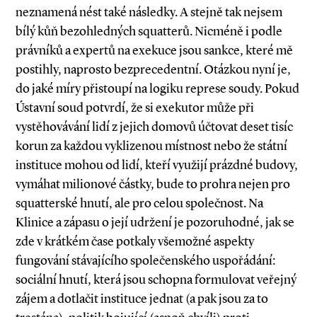
neznamená nést také následky. A stejně tak nejsem
bílý kůň bezohledných squatterů. Nicméně i podle
právníků a expertů na exekuce jsou sankce, které mě
postihly, naprosto bezprecedentní. Otázkou nyní je,
do jaké míry přistoupí na logiku represe soudy. Pokud
Ústavní soud potvrdí, že si exekutor může při
vystěhovávání lidí z jejich domovů účtovat deset tisíc
korun za každou vyklizenou místnost nebo že státní
instituce mohou od lidí, kteří využijí prázdné budovy,
vymáhat milionové částky, bude to prohra nejen pro
squatterské hnutí, ale pro celou společnost. Na
Klinice a zápasu o její udržení je pozoruhodné, jak se
zde v krátkém čase potkaly všemožné aspekty
fungování stávajícího společenského uspořádání:
sociální hnutí, která jsou schopna formulovat veřejný
zájem a dotlačit instituce jednat (a pak jsou za to