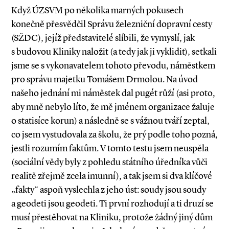
Když ÚZSVM po několika marných pokusech
konečně přesvědčil Správu železniční dopravní cesty
(SŽDC), jejíž představitelé slíbili, že vymyslí, jak
s budovou Kliniky naložit (a tedy jak ji vyklidit), setkali
jsme se s vykonavatelem tohoto převodu, náměstkem
pro správu majetku Tomášem Drmolou. Na úvod
našeho jednání mi náměstek dal pugét růží (asi proto,
aby mně nebylo líto, že mě jménem organizace žaluje
o statisíce korun) a následně se s vážnou tváří zeptal,
co jsem vystudovala za školu, že prý podle toho pozná,
jestli rozumím faktům. V tomto testu jsem ne­­uspěla
(sociální vědy byly z pohledu státního úředníka vůči
realitě zřejmě zcela imunní), a tak jsem si dva klíčové
„fakty“ aspoň vyslechla z jeho úst: soudy jsou soudy
a geodeti jsou geodeti. Ti první rozhodují a ti druzí se
musí přestěhovat na Kliniku, protože žádný jiný dům