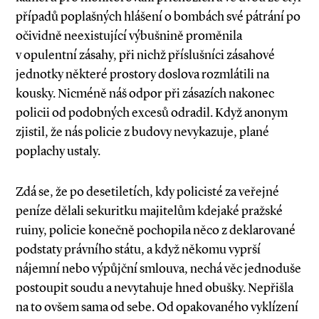
případů poplašných hlášení o bombách své pátrání po
očividně neexistující výbušnině proměnila
v opulentní zásahy, při nichž příslušníci zásahové
jednotky některé prostory doslova rozmlátili na
kousky. Nicméně náš odpor při zásazích nakonec
policii od podobných excesů odradil. Když anonym
zjistil, že nás policie z budovy nevykazuje, plané
poplachy ustaly.
Zdá se, že po desetiletích, kdy policisté za veřejné
peníze dělali sekuritku majitelům kdejaké pražské
ruiny, policie konečně pochopila něco z deklarované
podstaty právního státu, a když někomu vyprší
nájemní nebo výpůjční smlouva, nechá věc jednoduše
postoupit soudu a nevytahuje hned obušky. Nepřišla
na to ovšem sama od sebe. Od opakovaného vyklízení