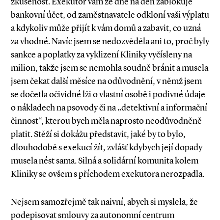
zkušenost. Exekutor vám ze dne na den zablokuje
bankovní účet, od zaměstnavatele odkloní vaši výplatu
a kdykoliv může přijít k vám domů a zabavit, co uzná
za vhodné. Navíc jsem se nedozvěděla ani to, proč byly
sankce a poplatky za vyklizení Kliniky vyčísleny na
milion, takže jsem se nemohla soudně bránit a musela
jsem čekat další měsíce na odůvodnění, v němž jsem
se dočetla očividné lži o vlastní osobě i podivné údaje
o nákladech na psovody či na „detektivní a informační
činnost“, kterou bych měla naprosto neodůvodněně
platit. Stěží si dokážu představit, jaké by to bylo,
dlouhodobě s exekucí žít, zvlášť kdybych její dopady
musela nést sama. Silná a solidární komunita kolem
Kliniky se ovšem s příchodem exekutora nerozpadla.
Nejsem samozřejmě tak naivní, abych si myslela, že
podepisovat smlouvy za autonomní centrum