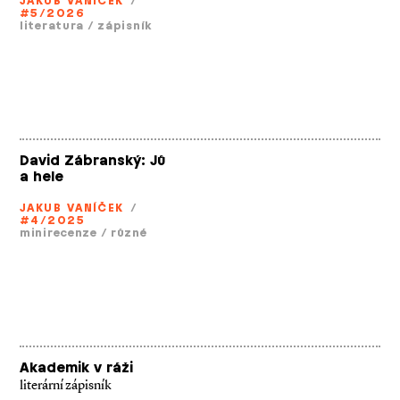
JAKUB VANÍČEK
/
#5/2026
literatura
/
zápisník
David Zábranský: Jů
a hele
JAKUB VANÍČEK
/
#4/2025
minirecenze
/
různé
Akademik v ráži
literární zápisník