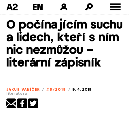
A2
Skip
O počínajícím suchu
to
content
a lidech, kteří s ním
nic nezmůžou –
literární zápisník
JAKUB VANÍČEK
/
#8/2019
/
9. 4. 2019
literatura