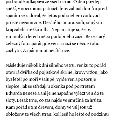
psí boudě odkapává ze všech stran. O den později
sněží, v noci minus patnáct, feny zahnal domů a před
spaním se radoval, že letos pod sněhem vodovod
prostě nezamrzne. Desátého února: sníh, silný vítr,
kraj zalehla těžká mlha. Nepamatuje si, že by
v minulých letech něco podobného zažil. Bere starý
železný fotoaparát, jde ven a snaží se něco z toho
zachytit. Za pár minut necítí ruce.
Následuje několik dní silného větru, venku to pořád
otevírá dvířka od pojistkové skříně, krovy vržou, jako
bys letěl po moři v šalupě, vyjde ven a pozoruje
slepice, jak se střídají u okénka pod portrétem
Edvarda Beneše a ani je nenapadne vylézt ven do té
sloty. Lesák trne, co zas najde ve smrčině za hrůzu.
Kam pořád s tím dřevem, domy ve vsi jsou už
obloženy ze všech stran, kol lesů ho ještě od podzimu