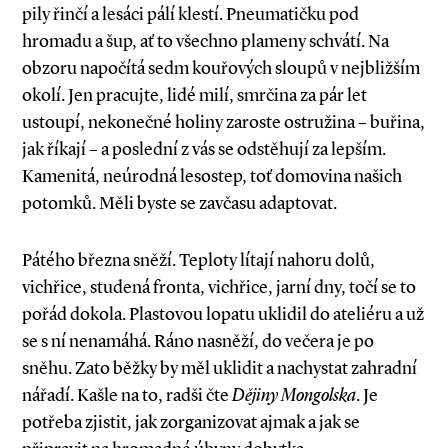
pily řinčí a lesáci pálí klestí. Pneumatičku pod
hromadu a šup, ať to všechno plameny schvátí. Na
obzoru napočítá sedm kouřových sloupů v nejbližším
okolí. Jen pracujte, lidé milí, smrčina za pár let
ustoupí, nekonečné holiny zaroste ostružina – buřina,
jak říkají – a poslední z vás se odstěhují za lepším.
Kamenitá, neúrodná lesostep, toť domovina našich
potomků. Měli byste se zavčasu adaptovat.
Pátého března sněží. Teploty lítají nahoru dolů,
vichřice, studená fronta, vichřice, jarní dny, točí se to
pořád dokola. Plastovou lopatu uklidil do ateliéru a už
se s ní nenamáhá. Ráno nasněží, do večera je po
sněhu. Zato běžky by měl uklidit a nachystat zahradní
nářadí. Kašle na to, radši čte
Dějiny Mongolska
. Je
potřeba zjistit, jak zorganizovat ajmak a jak se