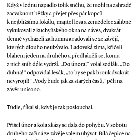
Když v lednu napadlo tolik sněhu, že mohl na zahradě
zacvaknout běžky a přejet přes pár kopců
k nejbližšímu lokálu, majitel lesa a zemědělec zálibně
vykukovali z kuchyňského okna na náves, dvakrát
denně vycházeli za humna a radovali se ze závějí,
kterých dlouho neubývalo. Ladovská zima, křičeli
blahem jeden na druhého a předháněli se, komu
z nich sníh déle vydrží. „Do února!“ volal sedlák. „Do
dubna!“ odpovídal lesák, „to by se pak brouk dvakrát
nevyrojil!“ „Vody bude jak za starých časů,“ pěli na
závěr unisono.
Tůdle, říkal si, když je tak poslouchal.
Přišel únor a kola zkázy se dala do pohybu. V sobotu
druhého začíná ze závěje valem ubývat. Bílá čepice na