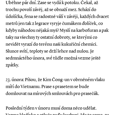
Uběhne pár dní. Zase se vydá k potoku. Čekal, až
trochu povolí závěj, až se obnaží mez. Schází do
údolíčka, fena se radostně válí v závěji, každých dvacet
metrů jen tak z legrace vyryje čumákem ďolíček, co
kdyby náhodou nějaká myš? Myslí na karbofuran a pak
taky na všechny ty ostatní dobroty, se kterými co
nevidět vyrazí do terénu naši kukuřiční chemici.
Slunce svítí, teploty se drží lehce nad nulou. Je
sedmnáctého února, své tůdle možná vezme ještě
zpátky.
23. února: Píšou, že Kim Čong­-un v obrněném vlaku
míří do Vietnamu. Prase s prasetem se bude
domlouvat na mírových smlouvách pro prasečák.
Poslední týden v únoru musí doma něco udělat.