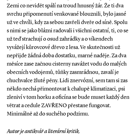
Zemi co nevidět spálí na troud hnusný žár. Že ti dva
svrchu připomenutí venkované blouznili, bylo jasné
už ve chvíli, kdy za sebou zavřeli dveře od síně. Spolu
s nimi se jako blázni radovali i všichni ostatní, ti, co se
už teď strachují o osud zahrádky a o víkendech
vyvážejí kůrovcové dřevo z lesa. Ve skutečnosti už
nepřijde žádná doba dostatku, marné naděje. Za dva
měsíce zase začnou cisterny navážet vodu do malých
obecních vodojemů, tůňky zasmrádnou, zavalí je
chuchvalce žluté pěny. Lidi znervózní, sem tam si zas
někdo nechá přimontovat k chalupě klimatizaci, psi
zleniví v tom horku a oficína se bude muset každý den
větrat a cedule ZAVŘENO přestane fungovat.
Minimálně až do suchého podzimu.
Autor je antikvář a literární kritik.