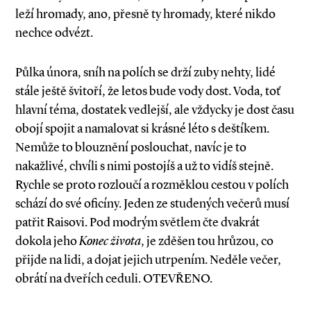
leží hromady, ano, přesně ty hromady, které nikdo
nechce odvézt.
Půlka února, sníh na polích se drží zuby nehty, lidé
stále ještě švitoří, že letos bude vody dost. Voda, toť
hlavní téma, dostatek vedlejší, ale vždycky je dost času
obojí spojit a namalovat si krásné léto s deštíkem.
Nemůže to blouznění poslouchat, navíc je to
nakažlivé, chvíli s nimi postojíš a už to vidíš stejně.
Rychle se proto rozloučí a rozměklou cestou v polích
schází do své oficíny. Jeden ze studených večerů musí
patřit Raisovi. Pod modrým světlem čte dvakrát
dokola jeho
Konec života
, je zděšen tou hrůzou, co
přijde na lidi, a dojat jejich utrpením. Neděle večer,
obrátí na dveřích ceduli. OTEVŘENO.