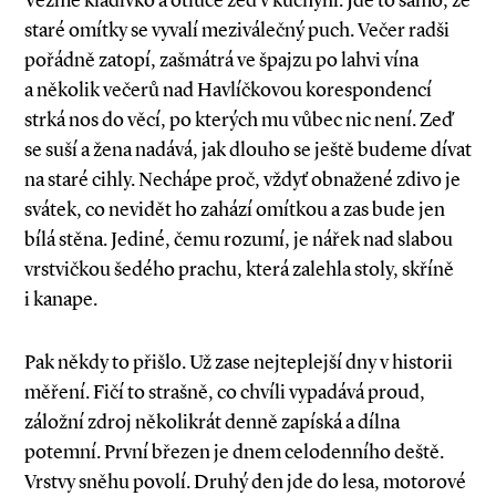
Vezme kladívko a otluče zeď v kuchyni. Jde to samo, ze
staré omítky se vyvalí meziválečný puch. Večer radši
pořádně zatopí, zašmátrá ve špajzu po lahvi vína
a několik večerů nad Havlíčkovou korespondencí
strká nos do věcí, po kterých mu vůbec nic není. Zeď
se suší a žena nadává, jak dlouho se ještě budeme dívat
na staré cihly. Nechápe proč, vždyť obnažené zdivo je
svátek, co nevidět ho zahází omítkou a zas bude jen
bílá stěna. Jediné, čemu rozumí, je nářek nad slabou
vrstvičkou šedého prachu, která zalehla stoly, skříně
i kanape.
Pak někdy to přišlo. Už zase nejteplejší dny v historii
měření. Fičí to strašně, co chvíli vypadává proud,
záložní zdroj několikrát denně zapíská a dílna
potemní. První březen je dnem celodenního deště.
Vrstvy sněhu povolí. Druhý den jde do lesa, motorové