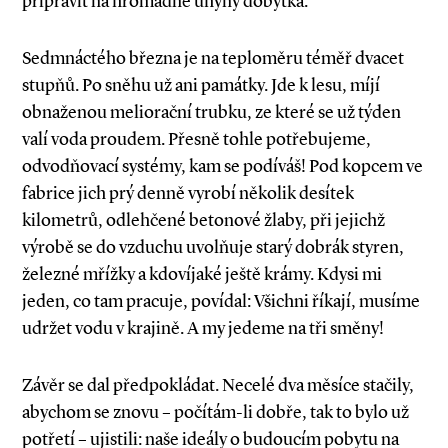
připravit na hromadné úhyny dobytka.
Sedmnáctého března je na teploměru téměř dvacet
stupňů. Po sněhu už ani památky. Jde k lesu, míjí
obnaženou meliorační trubku, ze které se už týden
valí voda proudem. Přesně tohle potřebujeme,
odvodňovací systémy, kam se podíváš! Pod kopcem ve
fabrice jich prý denně vyrobí několik desítek
kilometrů, odlehčené betonové žlaby, při jejichž
výrobě se do vzduchu uvolňuje starý dobrák styren,
železné mřížky a kdovíjaké ještě krámy. Kdysi mi
jeden, co tam pracuje, povídal: Všichni říkají, musíme
udržet vodu v krajině. A my jedeme na tři směny!
Závěr se dal předpokládat. Necelé dva měsíce stačily,
abychom se znovu – počítám­-li dobře, tak to bylo už
potřetí – ujistili: naše ideály o budoucím pobytu na