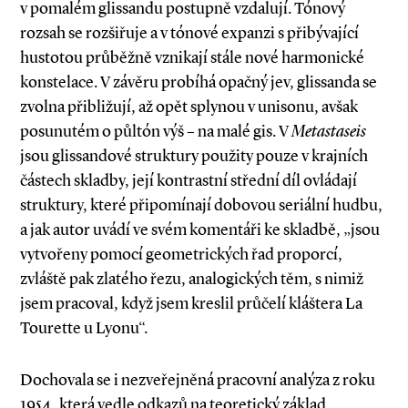
v pomalém glissandu postupně vzdalují. Tónový
rozsah se rozšiřuje a v tónové expanzi s přibývající
hustotou průběžně vznikají stále nové harmonické
konstelace. V závěru probíhá opačný jev, glissanda se
zvolna přibližují, až opět splynou v unisonu, avšak
posunutém o půltón výš – na malé gis. V
Metastaseis
jsou glissandové struktury použity pouze v krajních
částech skladby, její kontrastní střední díl ovládají
struktury, které připomínají dobovou seriální hudbu,
a jak autor uvádí ve svém komentáři ke skladbě, „jsou
vytvořeny pomocí geometrických řad proporcí,
zvláště pak zlatého řezu, analogických těm, s nimiž
jsem pracoval, když jsem kreslil průčelí kláštera La
Tourette u Lyonu“.
Dochovala se i nezveřejněná pracovní analýza z roku
1954, která vedle odkazů na teoretický základ