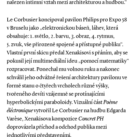
nalezen intimní vztah mezi architekturou a hudbou.“
Le Corbusier koncipoval pavilon Philips pro Expo 58
v Bruselu jako „elektronickou báseň, láhev, která
obsahuje: 1. světlo, 2. barvu, 3. obraz, 4. rytmus,
5. zvuk, vše přirozeně spojené a přístupné publiku“.
Vlastní první skicu předal Xenakisovi s přáním, aby se
pokusil její multimediální ideu „pomocí matematiky“
rozpracovat. Ponechal mu volnou ruku a nakonec
schválil jeho odvážné řešení architektury pavilonu ve
formě stanu o čtyřech vrcholech různé výšky,
tvořeného devíti vzájemně se protínajícími
hyperbolickými paraboloidy. Vizuální část
Poème
éléctronique
vytvořil Le Corbusier na hudbu Edgarda
Varèse, Xenakisova kompozice
Concret PH
doprovázela příchod a odchod publika mezi
jednotlivými představeními
.