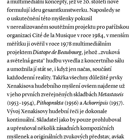
a multimediální koncepty, jež ve 20. století nově
formulují ideu gesamtkunstwerku. Naposledy se
o uskutečnění této myšlenky pokusil
v nerealizovaném soutěžním projektu pro pařížskou
organizaci Cité de la Musique v roce 1984, v menším
měřítku ji ověřil v roce 1978 multimediálním
projektem
Diatope de Beaubourg
, jehož „zvuková
a světelná gesta“ hudbu vyvedla z koncertního sálu
a umožnila jí stát se, i když jen načas, součástí
každodenní reality. Takřka všechny důležité prvky
Xenakisova hudebního myšlení ovšem najdeme už
v jeho prvních zveřejněných skladbách
Metastaseis
(1953–1954),
Pithoprakta
(1956) a
Achorripsis
(1957).
Vývoj Xenakisovy hudební řeči je dokonale
kontinuální. Skladatel jako by pouze prohluboval
a upřesňoval několik zásadních kompozičních
myšlenek a originálních zvukových představ, avšak