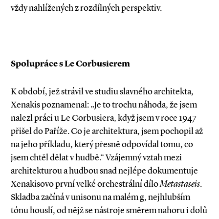
vždy nahlížených z rozdílných perspektiv.
Spolupráce s Le Corbusierem
K období, jež strávil ve studiu slavného architekta,
Xenakis poznamenal: „Je to trochu náhoda, že jsem
nalezl práci u Le Corbusiera, když jsem v roce 1947
přišel do Paříže. Co je architektura, jsem pochopil až
na jeho příkladu, který přesně odpovídal tomu, co
jsem chtěl dělat v hudbě.“ Vzájemný vztah mezi
architekturou a hudbou snad nejlépe dokumentuje
Xenakisovo první velké orchestrální dílo
Metastaseis
.
Skladba začíná v unisonu na malém g, nejhlubším
tónu houslí, od nějž se nástroje směrem nahoru i dolů