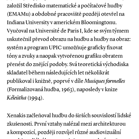
založil Středisko matematické a počítačové hudby
(EMAMu) a obdobné pracoviště později otevřel na
Indiana University v americkém Bloomingtonu.
Vyučoval na Université de Paris I, kde se svým týmem
uskutečnil převod obrazu na hudbu a hudby na obraz:
systém a program UPIC umožňuje graficky fixovat
tóny a zvuky a naopak vytvořenou grafiku obratem
přenést do znějící podoby. Svá teoretická východiska
skladatel během následujících let několikrát
publikoval i knižně, poprvé v díle
Musiques for­melles
(Formalizovaná hudba, 1963), naposledy v knize
Kéleütha
(1994).
Xenakis začleňoval hudbu do širších souvislostí lidské
zkušenosti. První vztahy nalézal mezi architekturou
a kompozicí, později rozvíjel různé audiovizuální