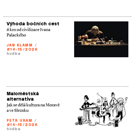
Výhoda bočních cest
6 km od civilizace Ivana
Palackého
JAN KLAMM
/
#14-15/2026
hudba
Maloměstská
alternativa
Jak se dělá kultura na Moravě
a ve Slezsku
PETR URAM
/
#14-15/2026
hudba