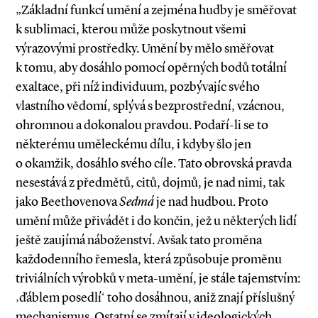
„Základní funkcí umění a zejména hudby je směřovat
k sublimaci, kterou může poskytnout všemi
výrazovými prostředky. Umění by mělo směřovat
k tomu, aby dosáhlo pomocí opěrných bodů totální
exaltace, při níž individuum, pozbývajíc svého
vlastního vědomí, splývá s bezprostřední, vzácnou,
ohromnou a dokonalou pravdou. Podaří­-li se to
některému uměleckému dílu, i kdyby šlo jen
o okamžik, dosáhlo svého cíle. Tato obrovská pravda
nesestává z předmětů, citů, dojmů, je nad nimi, tak
jako Beethovenova
Sedmá
je nad hudbou. Proto
umění může přivádět i do končin, jež u některých lidí
ještě zaujímá náboženství. Avšak tato proměna
každodenního řemesla, která způsobuje proměnu
triviálních výrobků v meta­-umění, je stále tajemstvím:
‚ďáblem posedlí‘ toho dosáhnou, aniž znají příslušný
mechanismus. Ostatní se zmítají v ideologických