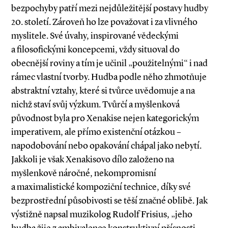
bezpochyby patří mezi nejdůležitější postavy hudby
20. století. Zároveň ho lze považovat i za vlivného
myslitele. Své úvahy, inspirované ­vědeckými
a filosofickými koncepcemi, vždy situoval do
obecnější roviny a tím je učinil „použitelnými“ i nad
rámec vlastní tvorby. Hudba podle něho zhmotňuje
abstraktní vztahy, které si tvůrce uvědomuje a na
nichž staví svůj výzkum. Tvůrčí a myšlenková
původnost byla pro Xenakise nejen kategorickým
imperativem, ale přímo existenční otázkou –
napodobování nebo opakování chápal jako nebytí.
Jakkoli je však Xenakisovo dílo založeno na
myšlenkově náročné, nekompromisní
a maximalistické kompoziční technice, díky své
bezprostřední působivosti se těší značné oblibě. Jak
výstižně napsal muzikolog Rudolf Frisius, „jeho