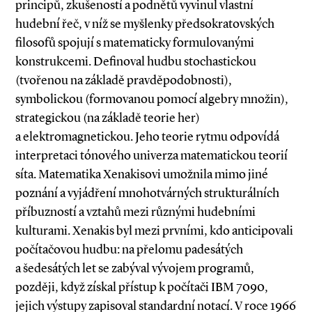
principů, zkušeností a podnětů vyvinul vlastní
hudební řeč, v níž se myšlenky předsokratovských
filosofů spojují s matematicky formulovanými
konstrukcemi. Definoval hudbu stochastickou
(tvořenou na základě pravděpodobnosti),
symbolickou (formovanou pomocí algebry množin),
strategickou (na základě teorie her)
a elektromagnetickou. Jeho teorie rytmu odpovídá
interpretaci tónového univerza matematickou teorií
síta. Matematika Xenakisovi umožnila mimo jiné
poznání a vyjádření mnohotvárných strukturálních
příbuzností a vztahů mezi různými hudebními
kulturami. Xenakis byl mezi prvními, kdo anticipovali
počítačovou hudbu: na přelomu padesátých
a šedesátých let se zabýval vývojem programů,
později, když získal přístup k počítači IBM 7090,
jejich výstupy zapisoval standardní notací. V roce 1966