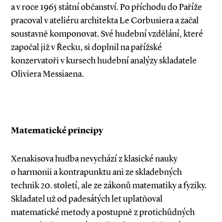
a v roce 1965 státní občanství. Po příchodu do Paříže
pracoval v ateliéru architekta Le Corbusiera a začal
soustavně komponovat. Své hudební vzdělání, které
započal již v Řecku, si doplnil na pařížské
konzervatoři v kursech hudební analýzy skladatele
Oliviera Messiaena.
Matematické principy
Xenakisova hudba nevychází z klasické na­­uky
o harmonii a kontrapunktu ani ze skladebných
technik 20. století, ale ze zákonů matematiky a fyziky.
Skladatel už od padesátých let uplatňoval
matematické metody a postupně z protichůdných