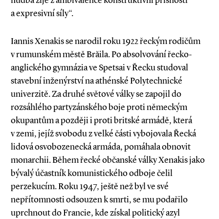
hudba žije z ambivalence konstruktivní přísnosti
a expresivní síly“.
Iannis Xenakis se narodil ro­­­ku 1922 řeckým rodičům
v ru­munském městě Brăila. Po absolvování řecko­-
anglického gymnázia ve Spetsai v Řecku studoval
stavební inženýrství na athénské Polytechnické
univerzitě. Za druhé světové války se zapojil do
rozsáhlého partyzánského boje proti německým
okupantům a později i proti britské armádě, která
v zemi, jejíž svobodu z velké části vybojovala Řecká
lidová osvobozenecká armáda, pomáhala obnovit
monarchii. Během řecké občanské války Xenakis jako
bývalý účastník komunistického odboje čelil
perzekucím. Roku 1947, ještě než byl ve své
nepřítomnosti odsouzen k smrti, se mu podařilo
uprchnout do Francie, kde získal politický azyl