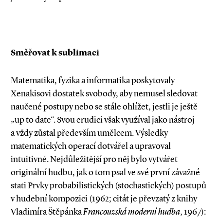
Směřovat k sublimaci
Matematika, fyzika a informatika poskytovaly
Xenakisovi dostatek svobody, aby nemusel sledovat
naučené postupy nebo se stále ohlížet, jestli je ještě
„up to date“. Svou erudici však využíval jako nástroj
a vždy zůstal především umělcem. Výsledky
matematických operací dotvářel a upravoval
intuitivně. Nejdůležitější pro něj bylo vytvářet
originální hudbu, jak o tom psal ve své první závažné
stati Prvky probabilistických (stochastických) postupů
v hudební kompozici (1962; citát je převzatý z knihy
Vladimíra Štěpánka
Francouzská moderní hudba
, 1967):