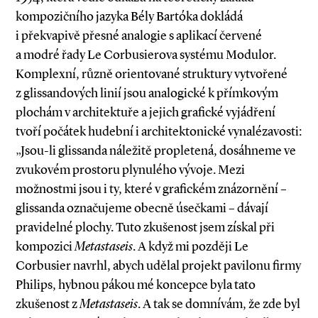
kompozičního jazyka Bély Bartóka dokládá
i překvapivě přesné analogie s aplikací červené
a modré řady Le Corbusierova systému Modulor.
Komplexní, různě orientované struktury vytvořené
z glissandových linií jsou analogické k přímkovým
plochám v architektuře a jejich grafické vyjádření
tvoří počátek hudební i architektonické vynalézavosti:
„Jsou­-li glissanda náležitě propletená, dosáhneme ve
zvukovém prostoru plynulého vývoje. Mezi
možnostmi jsou i ty, které v grafickém znázornění –
glissanda označujeme obecně úsečkami – dávají
pravidelné plochy. Tuto zkušenost jsem získal při
kompozici
Metastaseis
. A když mi později Le
Corbusier navrhl, abych udělal projekt pavilonu firmy
Philips, hybnou pákou mé koncepce byla tato
zkušenost z
Metastaseis
. A tak se domnívám, že zde byl