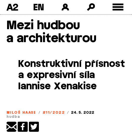
A2
Skip
Mezi hudbou
to
content
a architekturou
Konstruktivní přísnost
a expresivní síla
Iannise Xenakise
MILOŠ HAASE
/
#11/2022
/
24. 5. 2022
hudba